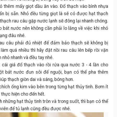
hỏ thêm mấy giọt dầu ăn vào. Đổ thạch vào bình nhựa
ẩn bị sẵn. Nhỏ đều từng giọt là sẽ có được hạt thạch
hi thạch rau câu gặp nước lạnh sẽ đông lại nhanh chóng.
 bát nước nên không cần phải lo lắng về việc khi nhỏ
dạng đâu nhé.
 rau câu phải đủ nhiệt để đảm bảo thạch sẽ không bị
làm quá nhiều thì hãy đặt nồi rau câu lên bếp rồi vặn
ên nhỏ nhanh và đều tay nhé.
 cái giá đổ thạch vào rồi rửa qua nước 3 - 4 lần cho
ột bát nước đun sôi để nguội, bạn có thể pha thêm
iúp thạch giòn dai và sáng, bóng hơn.
chích ống kim vào bên trong từng hạt thủy tinh. Bơm ít
, thực hiện cho đến hết.
những hạt thủy tinh tròn và trong suốt, thì bạn có thể
h viên để tủ lạnh cũng đều được nhé.