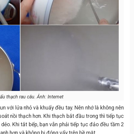
u thạch rau câu. Ảnh: Internet
un với lửa nhỏ và khuấy đều tay. Nên nhớ là không nên
soát nồi thạch hơn. Khi thạch bắt đầu trong thì tiếp tục
dẻo. Khi tắt bếp, bạn vẫn phải tiếp tục đảo đều tầm 2
hanh hơn và không bị đóng vẩy trên bề mặt.