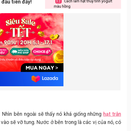
 đầu tiên đấy!
Cách làm hạt thủy tinh yogurt
3.2.
màu hồng
Các lưu ý khi làm hạt thủy tinh
4.
yogurt tại nhà
l. Nhìn bên ngoài sẽ thấy nó khá giống những
hạt trân
n vào sẽ vỡ tung. Nước ở bên trong là các vị của nó, có