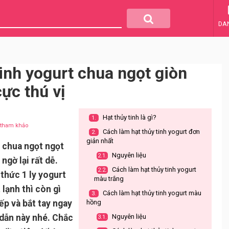
DA
inh yogurt chua ngọt giòn
ực thú vị
Hạt thủy tinh là gì?
1.
u tham khảo
Cách làm hạt thủy tinh yogurt đơn
2.
giản nhất
a chua ngọt ngọt
Nguyên liệu
2.1.
ngờ lại rất dễ.
Cách làm hạt thủy tinh yogurt
2.2.
thức 1 ly yogurt
màu trắng
 lạnh thì còn gì
Cách làm hạt thủy tinh yogurt màu
3.
ếp và bắt tay ngay
hồng
 dẫn này nhé. Chắc
Nguyên liệu
3.1.