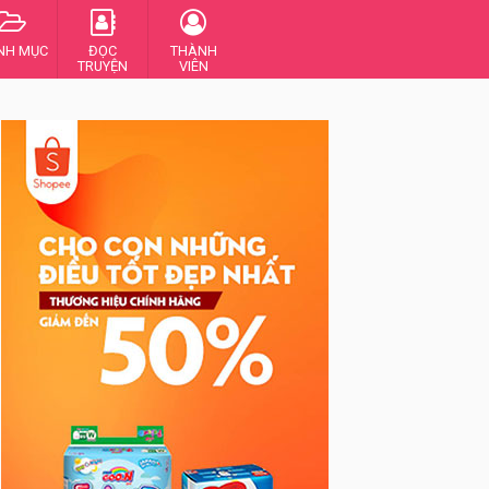
NH MỤC
ĐỌC
THÀNH
TRUYỆN
VIÊN