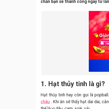
chắn bạn sẽ thành công ngay từ lần
1. Hạt thủy tinh là gì?
Hạt thủy tinh hay còn gọi là popbal
châu
. Khi ăn sẽ thấy hạt dai dai, cắ
thể là vị dâu, cam, xoài, vải, …