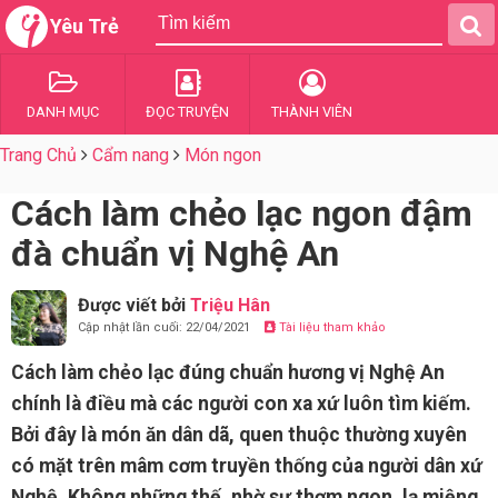
Yêu Trẻ
DANH MỤC
ĐỌC TRUYỆN
THÀNH VIÊN
Trang Chủ
Cẩm nang
Món ngon
Cách làm chẻo lạc ngon đậm
đà chuẩn vị Nghệ An
Được viết bởi
Triệu Hân
Cập nhật lần cuối: 22/04/2021
Tài liệu tham khảo
Cách làm chẻo lạc đúng chuẩn hương vị Nghệ An
chính là điều mà các người con xa xứ luôn tìm kiếm.
Bởi đây là món ăn dân dã, quen thuộc thường xuyên
có mặt trên mâm cơm truyền thống của người dân xứ
Nghệ. Không những thế, nhờ sự thơm ngon, lạ miệng