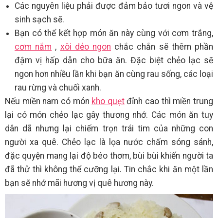
Các nguyên liệu phải được đảm bảo tươi ngon và vệ
sinh sạch sẽ.
Bạn có thể kết hợp món ăn này cùng với cơm trắng,
cơm nắm
,
xôi dẻo ngon
chắc chắn sẽ thêm phần
đậm vị hấp dẫn cho bữa ăn. Đặc biệt chẻo lạc sẽ
ngon hơn nhiều lần khi bạn ăn cùng rau sống, các loại
rau rừng và chuối xanh.
Nếu miền nam có món
kho quẹt
đỉnh cao thì miền trung
lại có món chẻo lạc gây thương nhớ. Các món ăn tuy
dân dã nhưng lại chiếm trọn trái tim của những con
người xa quê. Chẻo lạc là lọa nước chấm sóng sánh,
đặc quyện mang lại độ béo thơm, bùi bùi khiến người ta
đã thử thì không thể cưỡng lại. Tin chắc khi ăn một lần
bạn sẽ nhớ mãi hương vị quê hương này.