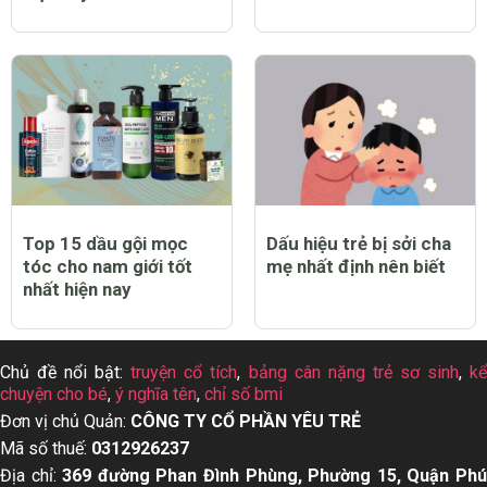
Top 15 dầu gội mọc
Dấu hiệu trẻ bị sởi cha
tóc cho nam giới tốt
mẹ nhất định nên biết
nhất hiện nay
Chủ đề nổi bật:
truyện cổ tích
,
bảng cân nặng trẻ sơ sinh
,
k
chuyện cho bé
,
ý nghĩa tên
,
chỉ số bmi
Đơn vị chủ Quản:
CÔNG TY CỔ PHẦN YÊU TRẺ
Mã số thuế:
0312926237
Địa chỉ:
369 đường Phan Đình Phùng, Phường 15, Quận Ph