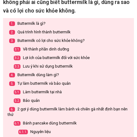
không phải ai cũng biết buttermilk là gì, dùng ra sao
và có lợi cho sức khỏe không.
Buttermilk là gì?
1.
Quá trình hình thành buttermilk
2.
Buttermilk có lợi cho sức khỏe không?
3.
Về thành phần dinh dưỡng
3.1.
Lợi ích của buttermilk đối với sức khỏe
3.2.
Lưu ý khi sử dụng buttermilk
3.3.
Buttermilk dùng làm gì?
4.
Tự làm buttermilk và bảo quản
5.
Làm buttermilk tại nhà
5.1.
Bảo quản
5.2.
2 gợi ý dùng buttermilk làm bánh và chiên gà nhất định bạn nên
6.
thử
Bánh pancake dùng buttermilk
6.1.
Nguyên liệu
6.1.1.