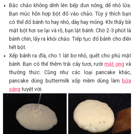
Bắc chảo không dính lên bếp đun nóng, dể nhỏ lửa.
Bạn múc hỗn hợp bột đổ vào chảo. Tùy ý thích bạn
có thể đổ bánh to hay nhỏ, dày hay mỏng. Khi thấy bề
mặt bột hơi se lại và rỗ, bạn lật bánh. Chờ 2-3 phút là
bánh chín, lấy ra khỏi chảo. Tiếp tục đổ bánh cho đến
hết bột.
Xếp bánh ra đĩa, cho 1 lát bơ nhỏ, quết cho phủ mặt
bánh. Bạn có thể thêm trái cây tươi, rưới
mật ong
và
thưởng thức. Cũng như các loại pancake khác,
pancake dùng buttermilk xốp mềm dùng làm
bữa
sáng
tuyệt vời.