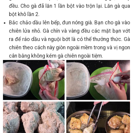
đều. Cho gà đã lăn 1 lần bột vào trộn lại. Lăn gà qua
bột khô lần 2.
Bắc chảo dầu lên bếp, đun nóng già. Bạn cho gà vào
chiên lửa nhỏ. Gà chín và vàng đều các mặt bạn vớt
ra để ráo dầu và nguội bớt là có thể thưởng thức. Gà
chiên theo cách này giòn ngoài mềm trong và vị ngon
cân bằng không kém gà chiên ngoài tiệm.