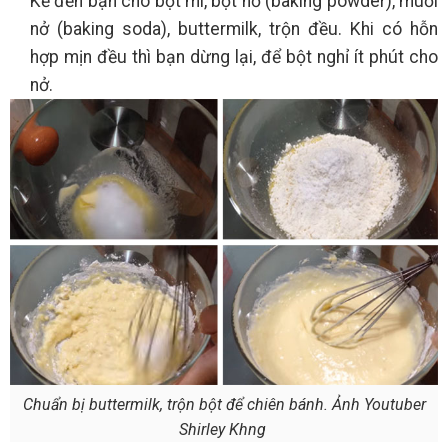
Kế đến bạn cho bột mì, bột nở (baking powder), muối
nở (baking soda), buttermilk, trộn đều. Khi có hỗn
hợp mịn đều thì bạn dừng lại, để bột nghỉ ít phút cho
nở.
Chuẩn bị buttermilk, trộn bột để chiên bánh. Ảnh Youtuber
Shirley Khng