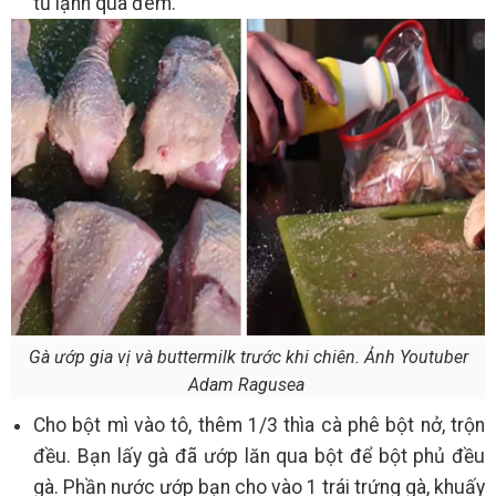
tủ lạnh qua đêm.
Gà ướp gia vị và buttermilk trước khi chiên. Ảnh Youtuber
Adam Ragusea
Cho bột mì vào tô, thêm 1/3 thìa cà phê bột nở, trộn
đều. Bạn lấy gà đã ướp lăn qua bột để bột phủ đều
gà. Phần nước ướp bạn cho vào 1 trái trứng gà, khuấy