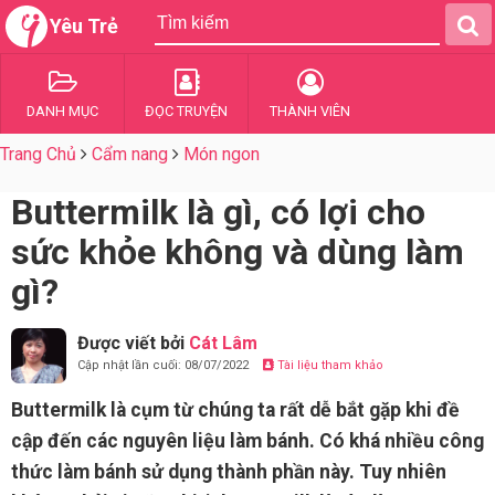
Yêu Trẻ
DANH MỤC
ĐỌC TRUYỆN
THÀNH VIÊN
Trang Chủ
Cẩm nang
Món ngon
Buttermilk là gì, có lợi cho
sức khỏe không và dùng làm
gì?
Được viết bởi
Cát Lâm
Cập nhật lần cuối: 08/07/2022
Tài liệu tham khảo
Buttermilk là cụm từ chúng ta rất dễ bắt gặp khi đề
cập đến các nguyên liệu làm bánh. Có khá nhiều công
thức làm bánh sử dụng thành phần này. Tuy nhiên