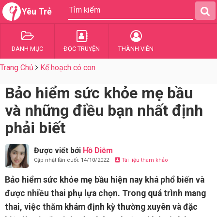
Yêu Trẻ
DANH MỤC
ĐỌC TRUYỆN
THÀNH VIÊN
Trang Chủ
Kế hoạch có con
Bảo hiểm sức khỏe mẹ bầu
và những điều bạn nhất định
phải biết
Được viết bởi
Hồ Diễm
Cập nhật lần cuối: 14/10/2022
Tài liệu tham khảo
Bảo hiểm sức khỏe mẹ bầu hiện nay khá phổ biến và
được nhiều thai phụ lựa chọn. Trong quá trình mang
thai, việc thăm khám định kỳ thường xuyên và đặc