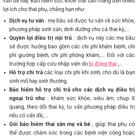
vấn đề này. Bảo hiểm sức khỏe thai sản mang đến nhiều
lợi ích cho thai phụ, chẳng hạn như:
Dịch vụ tư vấn
: mẹ bầu sẽ được tư vấn về sức khỏe,
phương pháp sinh sản, dinh dưỡng cho cả thai kỳ,....
Quyền lợi điều trị nội trú
: dịch vụ này các mẹ bầu
sẽ được hưởng bao gồm các chi phí khám bệnh, chi
phí giường bệnh, chi phí phòng khám,.... Đối với các
trường hợp cấp cứu nhập viện do
bị động thai
,...
Hỗ trợ chi trả
các loại chi phí khi sinh, cho dù là bạn
sinh mổ hay sinh thường.
Bảo hiểm hỗ trợ chi trả
cho các dịch vụ điều trị
ngoại trú như
: khám sức khỏe, siêu âm, chụp X
quang, theo dõi thai kỳ, tư vấn phương pháp điều trị
nếu có vấn đề,....
Gói bảo hiểm thai sản mẹ và bé
, giúp thai phụ có
thể được chăm sóc trong các bệnh viện công hoặc