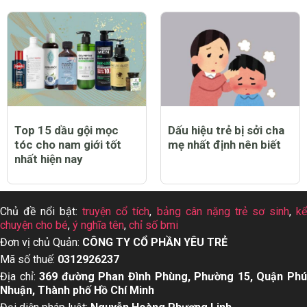
Top 15 dầu gội mọc
Dấu hiệu trẻ bị sởi cha
tóc cho nam giới tốt
mẹ nhất định nên biết
nhất hiện nay
Chủ đề nổi bật:
truyện cổ tích
,
bảng cân nặng trẻ sơ sinh
,
k
chuyện cho bé
,
ý nghĩa tên
,
chỉ số bmi
Đơn vị chủ Quản:
CÔNG TY CỔ PHẦN YÊU TRẺ
Mã số thuế:
0312926237
Địa chỉ:
369 đường Phan Đình Phùng, Phường 15, Quận Ph
Nhuận, Thành phố Hồ Chí Minh