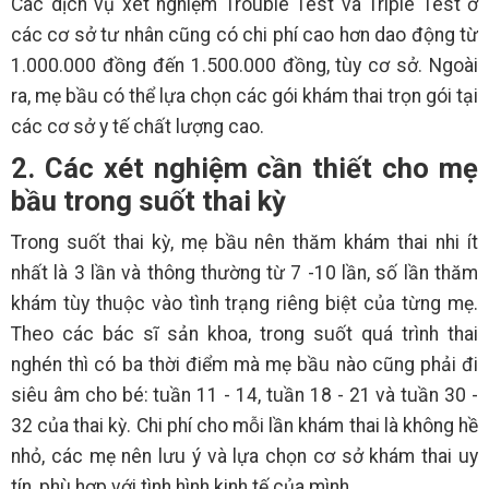
Các dịch vụ xét nghiệm Trouble Test và Triple Test ở
các cơ sở tư nhân cũng có chi phí cao hơn dao động từ
1.000.000 đồng đến 1.500.000 đồng, tùy cơ sở. Ngoài
ra, mẹ bầu có thể lựa chọn các gói khám thai trọn gói tại
các cơ sở y tế chất lượng cao.
2. Các xét nghiệm cần thiết cho mẹ
bầu trong suốt thai kỳ
Trong suốt thai kỳ, mẹ bầu nên thăm khám thai nhi ít
nhất là 3 lần và thông thường từ 7 -10 lần, số lần thăm
khám tùy thuộc vào tình trạng riêng biệt của từng mẹ.
Theo các bác sĩ sản khoa, trong suốt quá trình thai
nghén thì có ba thời điểm mà mẹ bầu nào cũng phải đi
siêu âm cho bé: tuần 11 - 14, tuần 18 - 21 và tuần 30 -
32 của thai kỳ. Chi phí cho mỗi lần khám thai là không hề
nhỏ, các mẹ nên lưu ý và lựa chọn cơ sở khám thai uy
tín, phù hợp với tình hình kinh tế của mình.