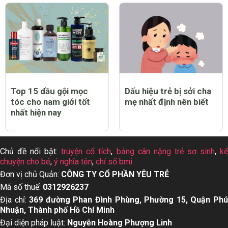
Top 15 dầu gội mọc
Dấu hiệu trẻ bị sởi cha
tóc cho nam giới tốt
mẹ nhất định nên biết
nhất hiện nay
Chủ đề nổi bật:
truyện cổ tích
,
bảng cân nặng trẻ sơ sinh
,
k
chuyện cho bé
,
ý nghĩa tên
,
chỉ số bmi
Đơn vị chủ Quản:
CÔNG TY CỔ PHẦN YÊU TRẺ
Mã số thuế:
0312926237
Địa chỉ:
369 đường Phan Đình Phùng, Phường 15, Quận Ph
Nhuận, Thành phố Hồ Chí Minh
Đại diện pháp luật:
Nguyễn Hoàng Phượng Linh