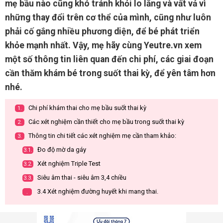
mẹ bầu nào cũng khó tránh khỏi lo lắng và vất vả vì
những thay đổi trên cơ thể của mình, cũng như luôn
phải cố gắng nhiều phương diện, để bé phát triển
khỏe mạnh nhất. Vậy, mẹ hãy cùng Yeutre.vn xem
một số thông tin liên quan đến chi phí, các giai đoạn
cần thăm khám bé trong suốt thai kỳ, để yên tâm hơn
nhé.
Chi phí khám thai cho mẹ bầu suốt thai kỳ
1.
Các xét nghiệm cần thiết cho mẹ bầu trong suốt thai kỳ
2.
Thông tin chi tiết các xét nghiệm mẹ cần tham khảo:
3.
Đo độ mờ da gáy
3.1.
Xét nghiệm Triple Test
3.2.
Siêu âm thai - siêu âm 3,4 chiều
3.3.
3.4 Xét nghiệm đường huyết khi mang thai.
.