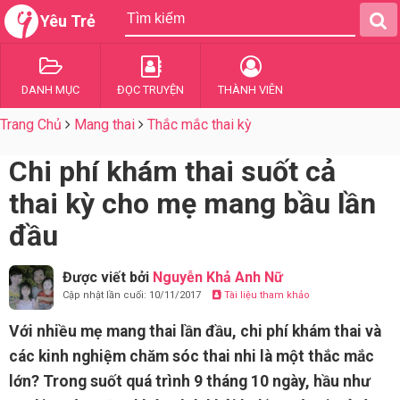
Yêu Trẻ
DANH MỤC
ĐỌC TRUYỆN
THÀNH VIÊN
Trang Chủ
Mang thai
Thắc mắc thai kỳ
Chi phí khám thai suốt cả
thai kỳ cho mẹ mang bầu lần
đầu
Được viết bởi
Nguyễn Khả Anh Nữ
Cập nhật lần cuối: 10/11/2017
Tài liệu tham khảo
Với nhiều mẹ mang thai lần đầu, chi phí khám thai và
các kinh nghiệm chăm sóc thai nhi là một thắc mắc
lớn? Trong suốt quá trình 9 tháng 10 ngày, hầu như