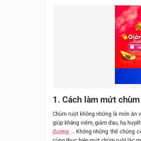
1. Cách làm mứt chùm 
Chùm ruột không những là món ăn vặ
giúp kháng viêm, giảm đau, hạ huyế
đường
... Không những thế chúng cò
cùng thực hiện mứt chùm ruột lắc mu