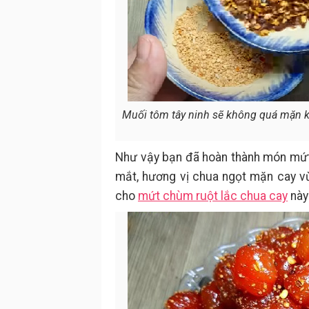
Muối tôm tây ninh sẽ không quá mặn kh
Như vậy bạn đã hoàn thành món mứt
mắt, hương vị chua ngọt mặn cay v
cho
mứt chùm ruột lắc chua cay
này 