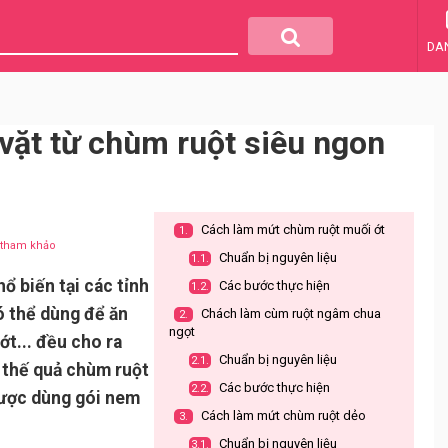
DA
vặt từ chùm ruột siêu ngon
Cách làm mứt chùm ruột muối ớt
1.
u tham khảo
Chuẩn bị nguyên liệu
1.1.
ổ biến tại các tỉnh
Các bước thực hiện
1.2.
ó thể dùng để ăn
Chách làm cùm ruột ngâm chua
2.
ngọt
ớt... đều cho ra
Chuẩn bị nguyên liệu
2.1.
 thế quả chùm ruột
Các bước thực hiện
2.2.
được dùng gói nem
Cách làm mứt chùm ruột dẻo
3.
Chuẩn bị nguyên liệu
3.1.