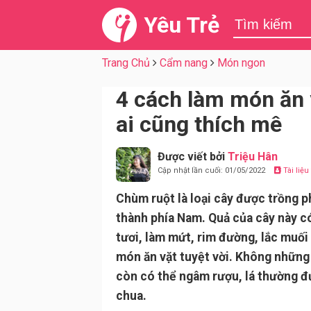
Yêu Trẻ
Trang Chủ
Cẩm nang
Món ngon
4 cách làm món ăn 
ai cũng thích mê
Được viết bởi
Triệu Hân
Cập nhật lần cuối: 01/05/2022
Tài liệ
Chùm ruột là loại cây được trồng ph
thành phía Nam. Quả của cây này c
tươi, làm mứt, rim đường, lắc muối 
món ăn vặt tuyệt vời. Không những
còn có thể ngâm rượu, lá thường 
chua.