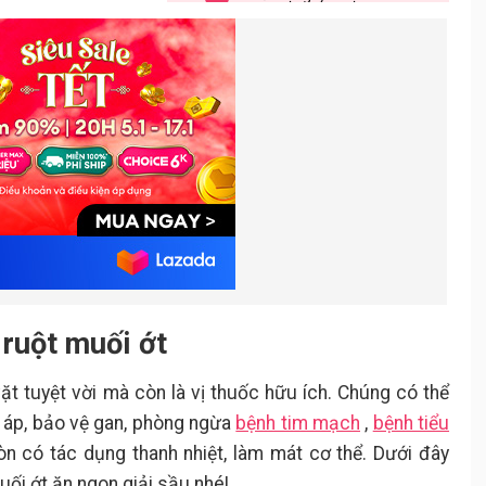
Các bước thực hiện
3.2.
Cách làm chùm ruột ngâm mắm
4.
đường
Chuẩn bị nguyên liệu
4.1.
Các bước thực hiện
4.2.
ruột muối ớt
t tuyệt vời mà còn là vị thuốc hữu ích. Chúng có thể
t áp, bảo vệ gan, phòng ngừa
bệnh tim mạch
,
bệnh tiểu
n có tác dụng thanh nhiệt, làm mát cơ thể. Dưới đây
ối ớt ăn ngon giải sầu nhé!