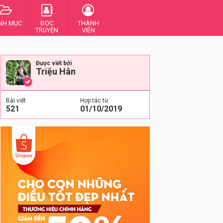
NH MỤC
ĐỌC
THÀNH
TRUYỆN
VIÊN
Được viết bởi
Triệu Hân
Bài viết
Hợp tác từ
521
01/10/2019