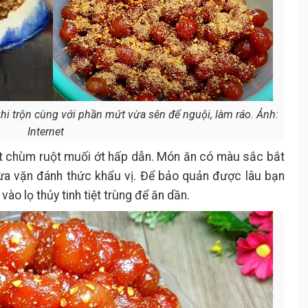
i trộn cùng với phần mứt vừa sên để nguội, làm ráo. Ảnh:
Internet
 chùm ruột muối ớt hấp dẫn. Món ăn có màu sắc bắt
ừa vặn đánh thức khẩu vị. Để bảo quản được lâu bạn
vào lọ thủy tinh tiệt trùng để ăn dần.