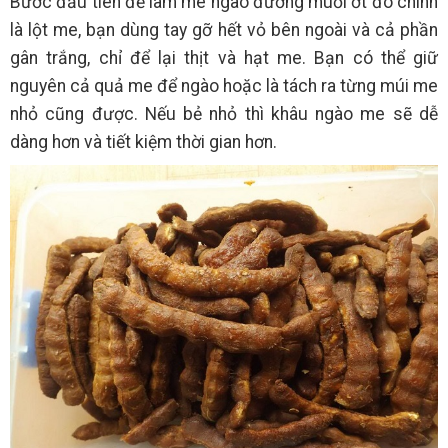
Bước đầu tiên để làm me ngào đường muối ớt đó chính
là lột me, bạn dùng tay gỡ hết vỏ bên ngoài và cả phần
gân trắng, chỉ để lại thịt và hạt me. Bạn có thể giữ
nguyên cả quả me để ngào hoặc là tách ra từng múi me
nhỏ cũng được. Nếu bẻ nhỏ thì khâu ngào me sẽ dễ
dàng hơn và tiết kiệm thời gian hơn.