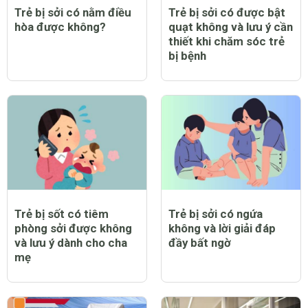
Trẻ bị sởi có nằm điều
Trẻ bị sởi có được bật
hòa được không?
quạt không và lưu ý cần
thiết khi chăm sóc trẻ
bị bệnh
Trẻ bị sốt có tiêm
Trẻ bị sởi có ngứa
phòng sởi được không
không và lời giải đáp
và lưu ý dành cho cha
đầy bất ngờ
mẹ