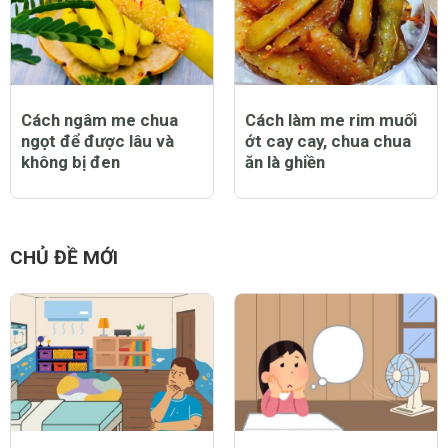
Cách ngâm me chua
Cách làm me rim muối
ngọt để được lâu và
ớt cay cay, chua chua
không bị đen
ăn là ghiền
CHỦ ĐỀ MỚI