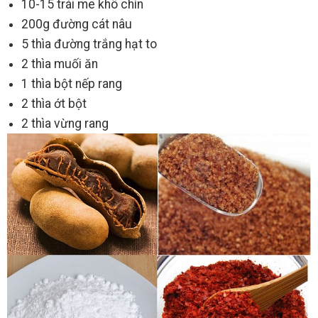
10-15 trái me khô chín
200g đường cát nâu
5 thìa đường trắng hạt to
2 thìa muối ăn
1 thìa bột nếp rang
2 thìa ớt bột
2 thìa vừng rang