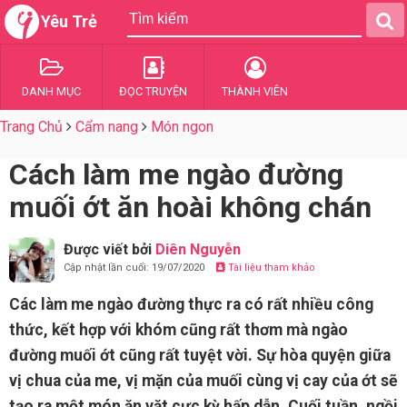
Yêu Trẻ
DANH MỤC
ĐỌC TRUYỆN
THÀNH VIÊN
Trang Chủ
Cẩm nang
Món ngon
Cách làm me ngào đường
muối ớt ăn hoài không chán
Được viết bởi
Diên Nguyễn
Cập nhật lần cuối: 19/07/2020
Tài liệu tham khảo
Các làm me ngào đường thực ra có rất nhiều công
thức, kết hợp với khóm cũng rất thơm mà ngào
đường muối ớt cũng rất tuyệt vời. Sự hòa quyện giữa
vị chua của me, vị mặn của muối cùng vị cay của ớt sẽ
tạo ra một món ăn vặt cực kỳ hấp dẫn. Cuối tuần, ngồi