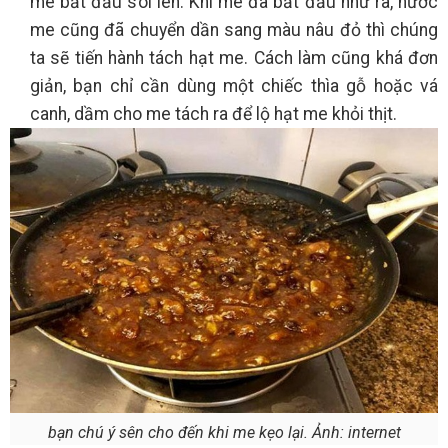
me bắt đầu sôi lên. Khi me đã bắt đầu nhừ ra, nước
me cũng đã chuyển dần sang màu nâu đỏ thì chúng
ta sẽ tiến hành tách hạt me. Cách làm cũng khá đơn
giản, bạn chỉ cần dùng một chiếc thìa gỗ hoặc vá
canh, dầm cho me tách ra để lộ hạt me khỏi thịt.
bạn chú ý sên cho đến khi me kẹo lại. Ảnh: internet