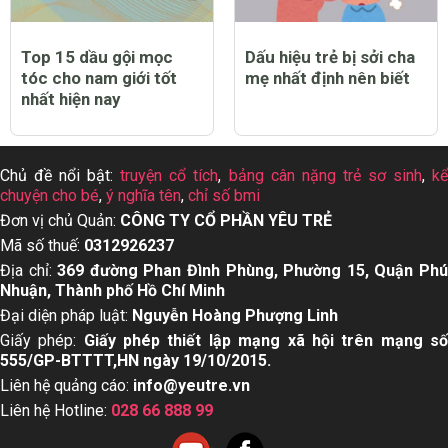
Top 15 dầu gội mọc
Dấu hiệu trẻ bị sởi cha
tóc cho nam giới tốt
mẹ nhất định nên biết
nhất hiện nay
Chủ đề nổi bật:
truyện cổ tích
,
bảng cân nặng trẻ sơ sinh
,
k
chuyện cho bé
,
ý nghĩa tên
,
chỉ số bmi
Đơn vị chủ Quản:
CÔNG TY CỔ PHẦN YÊU TRẺ
Mã số thuế:
0312926237
Địa chỉ:
369 đường Phan Đình Phùng, Phường 15, Quận Ph
Nhuận, Thành phố Hồ Chí Minh
Đại diện pháp luật:
Nguyễn Hoàng Phượng Linh
Giấy phép:
Giấy phép thiết lập mạng xã hội trên mạng s
555/GP-BTTTT,HN ngày 19/10/2015.
Liên hệ quảng cáo:
info@yeutre.vn
Liên hệ Hotline:
028 66 888 99