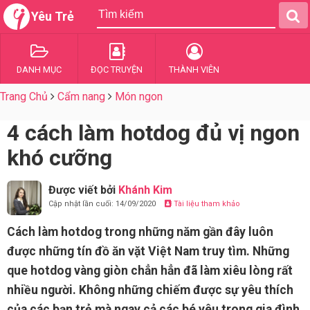
Yêu Trẻ
DANH MỤC
ĐỌC TRUYỆN
THÀNH VIÊN
Trang Chủ
Cẩm nang
Món ngon
4 cách làm hotdog đủ vị ngon
khó cưỡng
Được viết bởi
Khánh Kim
Cập nhật lần cuối: 14/09/2020
Tài liệu tham khảo
Cách làm hotdog trong những năm gần đây luôn
được những tín đồ ăn vặt Việt Nam truy tìm. Những
que hotdog vàng giòn chẳn hẳn đã làm xiêu lòng rất
nhiều người. Không những chiếm được sự yêu thích
của các bạn trẻ mà ngay cả các bé yêu trong gia đình