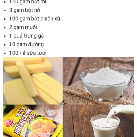
150 gam bột mì
3 gam bột nở
100 gam bột chiên xù
2 gam muối
1 quả trứng gà
10 gam đường
100 ml sữa tươi