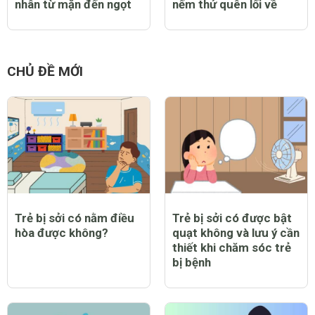
nhân từ mặn đến ngọt
nếm thử quên lối về
CHỦ ĐỀ MỚI
Trẻ bị sởi có nằm điều
Trẻ bị sởi có được bật
hòa được không?
quạt không và lưu ý cần
thiết khi chăm sóc trẻ
bị bệnh