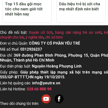
Top 15 dầu gội mọc
Dấu hiệu trẻ bị sởi cha
tóc cho nam giới tốt
mẹ nhất định nên biết
nhất hiện nay
Chủ đề nổi bật:
truyện cổ tích
,
bảng cân nặng trẻ sơ sinh
,
k
chuyện cho bé
,
ý nghĩa tên
,
chỉ số bmi
Đơn vị chủ Quản:
CÔNG TY CỔ PHẦN YÊU TRẺ
Mã số thuế:
0312926237
Địa chỉ:
369 đường Phan Đình Phùng, Phường 15, Quận Ph
Nhuận, Thành phố Hồ Chí Minh
Đại diện pháp luật:
Nguyễn Hoàng Phượng Linh
Giấy phép:
Giấy phép thiết lập mạng xã hội trên mạng s
555/GP-BTTTT,HN ngày 19/10/2015.
Liên hệ quảng cáo:
info@yeutre.vn
Liên hệ Hotline:
028 66 888 99
Theo dõi chúng tôi trên: