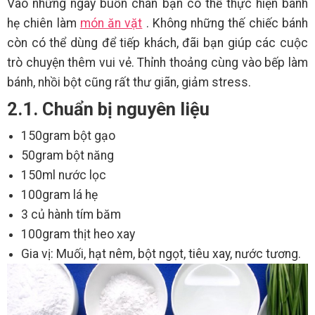
Vào những ngày buồn chán bạn có thể thực hiện bánh
hẹ chiên làm
món ăn vặt
. Không những thế chiếc bánh
còn có thể dùng để tiếp khách, đãi bạn giúp các cuộc
trò chuyện thêm vui vẻ. Thỉnh thoảng cùng vào bếp làm
bánh, nhồi bột cũng rất thư giãn, giảm stress.
2.1. Chuẩn bị nguyên liệu
150gram bột gạo
50gram bột năng
150ml nước lọc
100gram lá hẹ
3 củ hành tím băm
100gram thịt heo xay
Gia vị: Muối, hạt nêm, bột ngọt, tiêu xay, nước tương.