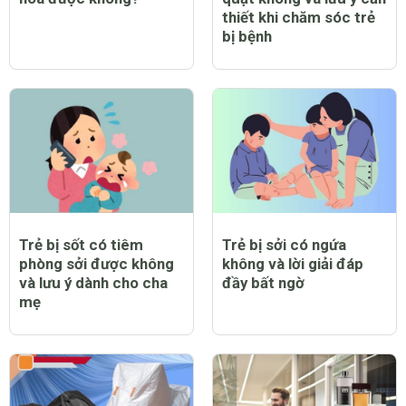
thiết khi chăm sóc trẻ
bị bệnh
Trẻ bị sốt có tiêm
Trẻ bị sởi có ngứa
phòng sởi được không
không và lời giải đáp
và lưu ý dành cho cha
đầy bất ngờ
mẹ