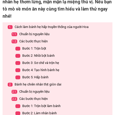
nhân hẹ thơm lừng, mặn mặn lạ miệng thú vị. Nếu bạn
tò mò về món ăn này cùng tìm hiểu và làm thử ngay
nhé!
Cách làm bánh hẹ hấp truyền thống của người Hoa
1.
Chuẩn bị nguyên liệu
1.1.
Các bước thực hiện
1.2.
Bước 1: Trộn bột
.
Bước 2: Nhồi bột bánh
.
Bước 3: Sơ chế và trộn hẹ
.
Bước 4: Tạo hình bánh hẹ
.
Bước 5: Hấp bánh
.
Bánh hẹ chiên nhân thịt giòn dai
2.
Chuẩn bị nguyên liệu
2.1.
Các bước thực hiện
2.2.
Bước 1: Trộn bột làm bánh
.
Bước 2: Làm nhân bánh
.