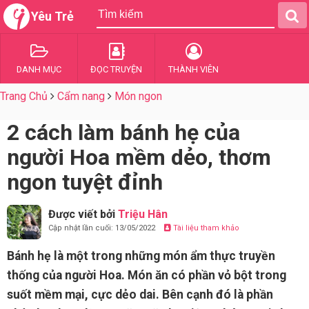
Yêu Trẻ
DANH MỤC
ĐỌC TRUYỆN
THÀNH VIÊN
Trang Chủ
Cẩm nang
Món ngon
2 cách làm bánh hẹ của
người Hoa mềm dẻo, thơm
ngon tuyệt đỉnh
Được viết bởi
Triệu Hân
Cập nhật lần cuối: 13/05/2022
Tài liệu tham khảo
Bánh hẹ là một trong những món ẩm thực truyền
thống của người Hoa. Món ăn có phần vỏ bột trong
suốt mềm mại, cực dẻo dai. Bên cạnh đó là phần