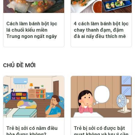
Cách làm bánh bột lọc
4 cách làm bánh bột lọc
lá chuối kiểu miền
chay thanh đạm, đậm
Trung ngon ngất ngây
đà ai nấy đều thích mê
CHỦ ĐỀ MỚI
Trẻ bị sởi có nằm điều
Trẻ bị sởi có được bật
hòa được không?
quạt không và lưu ý cần