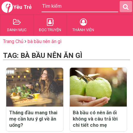
Yêu Trẻ
DANH MỤC
ĐỌC TRUYỆN
THÀNH VIÊN
Trang Chủ
bà bầu nên ăn gì
TAG: BÀ BẦU NÊN ĂN GÌ
Tháng đầu mang thai
Bà bầu có nên ăn ổi
mẹ cần lưu ý gì về ăn
không và câu trả lời
uống?
chi tiết cho mẹ