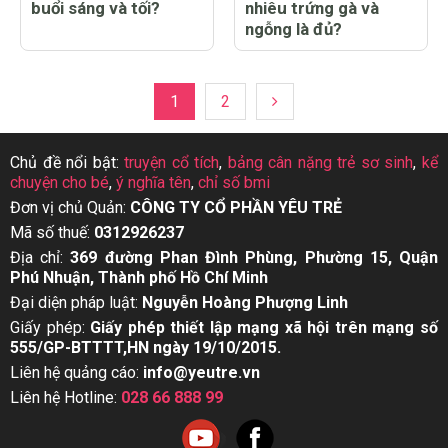
buổi sáng và tối?
nhiêu trứng gà và
ngỗng là đủ?
1
2
Chủ đề nổi bật:
truyện cổ tích
,
bảng cân nặng trẻ sơ sinh
,
kể
chuyện cho bé
,
ý nghĩa tên
,
chỉ số bmi
Đơn vị chủ Quản:
CÔNG TY CỔ PHẦN YÊU TRẺ
Mã số thuế:
0312926237
Địa chỉ:
369 đường Phan Đình Phùng, Phường 15, Quận
Phú Nhuận, Thành phố Hồ Chí Minh
Đại diện pháp luật:
Nguyễn Hoàng Phượng Linh
Giấy phép:
Giấy phép thiết lập mạng xã hội trên mạng số
555/GP-BTTTT,HN ngày 19/10/2015.
Liên hệ quảng cáo:
info@yeutre.vn
Liên hệ Hotline:
028 66 888 99