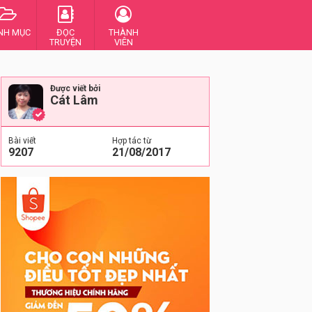
NH MỤC
ĐỌC
THÀNH
TRUYỆN
VIÊN
Được viết bởi
Cát Lâm
Bài viết
Hợp tác từ
9207
21/08/2017