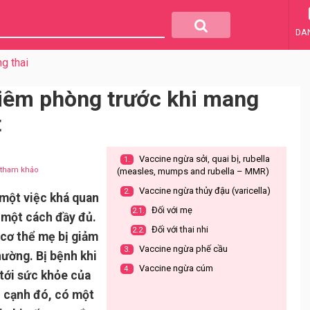
DA
g thai
 tiêm phòng trước khi mang
t
Vaccine ngừa sởi, quai bị, rubella
1.
u tham khảo
(measles, mumps and rubella – MMR)
Vaccine ngừa thủy đậu (varicella)
2.
 một việc khá quan
Đối với mẹ
2.1.
 một cách đầy đủ.
Đối với thai nhi
2.2.
 cơ thể mẹ bị giảm
Vaccine ngừa phế cầu
3.
ường. Bị bệnh khi
Vaccine ngừa cúm
4.
tới sức khỏe của
n cạnh đó, có một