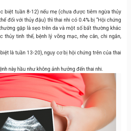
ặc biệt tuần 8-12) nếu mẹ (chưa được tiêm ngừa thủy
ể đối với thủy đậu) thì thai nhi có 0.4% bị “Hội chứng
 thường gặp là sẹo trên da và một số bất thường khác
c thủy tinh thể, bệnh lý võng mạc, nhẹ cân, chi ngắn,
iệt là tuần 13-20), nguy cơ bị hội chứng trên của thai
bệnh này hầu như không ảnh hưởng đến thai nhi.