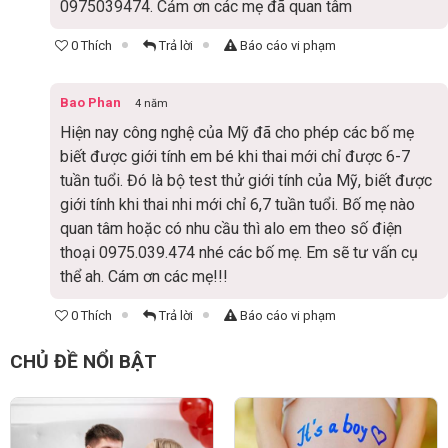
0975039474. Cảm ơn các mẹ đã quan tâm
0 Thích
Trả lời
Báo cáo vi phạm
Bao Phan
4 năm
Hiện nay công nghệ của Mỹ đã cho phép các bố mẹ
biết được giới tính em bé khi thai mới chỉ được 6-7
tuần tuổi. Đó là bộ test thử giới tính của Mỹ, biết được
giới tính khi thai nhi mới chỉ 6,7 tuần tuổi. Bố mẹ nào
quan tâm hoặc có nhu cầu thì alo em theo số điện
thoại 0975.039.474 nhé các bố mẹ. Em sẽ tư vấn cụ
thể ah. Cám ơn các mẹ!!!
0 Thích
Trả lời
Báo cáo vi phạm
CHỦ ĐỀ NỔI BẬT