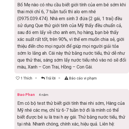
Bố Mẹ nào có nhu cầu biết giới tính của em bé sớm khi
thai mới chỉ 6, 7 tuần tuổi thì alo em nhé
(0975.039.474). Nhà em sinh 3 đứa (2 gái, 1 trai) đều
sử dụng Que thử giới tính của Mỹ thấy đều chuẩn cả,
sau đó em lấy về cho anh em, họ hàng, bạn bè thấy
xác suất rất tốt, trên 90%, vì thế em muốn chia sẻ, giới
thiệu đến cho mọi người để giúp mọi người giải tỏa
sớm lo lắng ah. Cái này thử bằng nước tiểu, thử dễ như
que thử thai, sáng sớm lấy nước tiểu nhỏ vào nó sẽ đổi
màu, Xanh – Con Trai, Hồng – Con Gái.
1 Thích
Trả lời
Báo cáo vi phạm
Bao Phan
4 năm
Em có bộ test thử biết giới tính thai nhi sớm, Hàng của
Mỹ nhé các mẹ, chỉ từ 6-7 tuần trở đi là mình có thể
biết được bé iu là trai h ay gái. Thử bằng nước tiểu, thử
tại nhà. Nhanh chóng, chính xác, hiệu quả. Liên hệ: