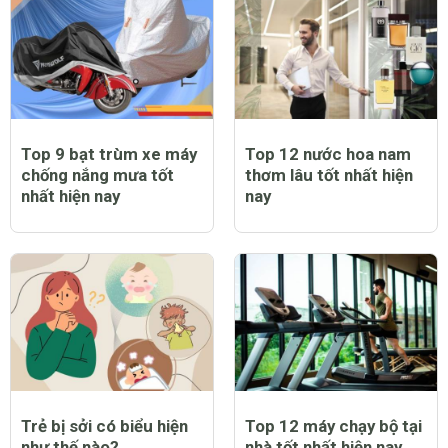
Top 9 bạt trùm xe máy
Top 12 nước hoa nam
chống nắng mưa tốt
thơm lâu tốt nhất hiện
nhất hiện nay
nay
Trẻ bị sởi có biểu hiện
Top 12 máy chạy bộ tại
như thế nào?
nhà tốt nhất hiện nay