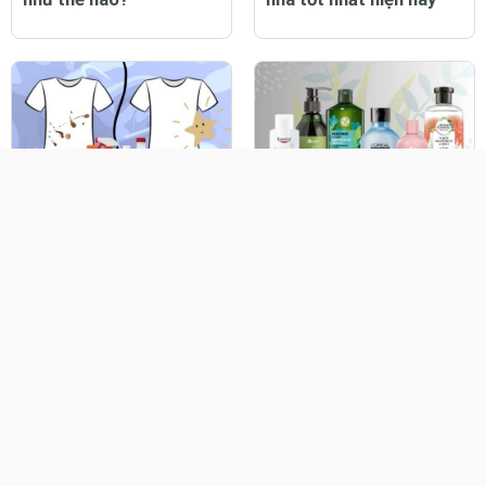
Top 12 thuốc tẩy quần
Top 13 dầu gội cho da
áo trắng sạch tốt nhất
dầu tốt nhất hiện nay
hiện nay