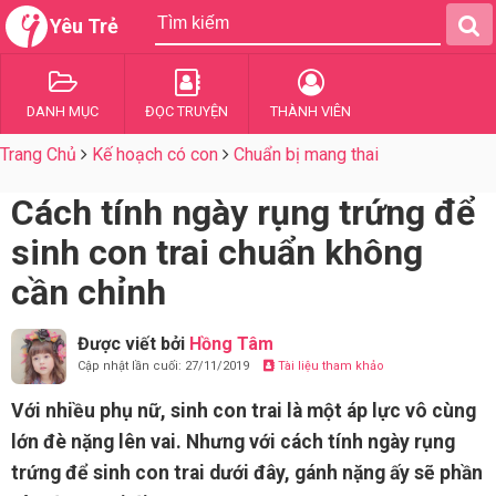
Yêu Trẻ
DANH MỤC
ĐỌC TRUYỆN
THÀNH VIÊN
Trang Chủ
Kế hoạch có con
Chuẩn bị mang thai
Cách tính ngày rụng trứng để
sinh con trai chuẩn không
cần chỉnh
Được viết bởi
Hồng Tâm
Cập nhật lần cuối: 27/11/2019
Tài liệu tham khảo
Với nhiều phụ nữ, sinh con trai là một áp lực vô cùng
lớn đè nặng lên vai. Nhưng với cách tính ngày rụng
trứng để sinh con trai dưới đây, gánh nặng ấy sẽ phần