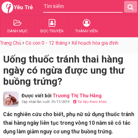
Yêu Trẻ
DANH MỤC
ĐỌC TRUYỆN
THÀNH VIÊN
Trang Chủ
Có con 0 - 12 tháng
Kế hoạch hóa gia đình
Uống thuốc tránh thai hàng
ngày có ngừa được ung thư
buồng trứng?
Được viết bởi
Trương Thị Thu Hằng
Cập nhật lần cuối: 01/11/2019
Tài liệu tham khảo
Các nghiên cứu cho biết, phụ nữ sử dụng thuốc tránh
thai hàng ngày liên tục trong vòng 10 năm sẽ có tác
dụng làm giảm nguy cơ ung thư buồng trứng.