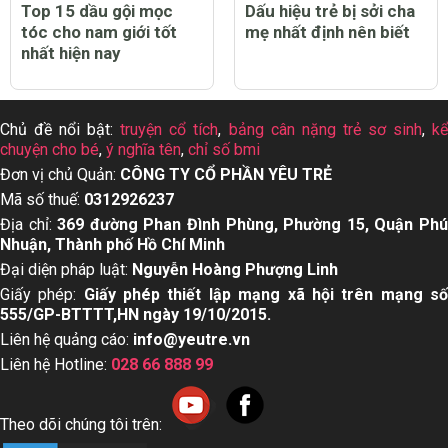
Top 15 dầu gội mọc
Dấu hiệu trẻ bị sởi cha
tóc cho nam giới tốt
mẹ nhất định nên biết
nhất hiện nay
Chủ đề nổi bật:
truyện cổ tích
,
bảng cân nặng trẻ sơ sinh
,
k
chuyện cho bé
,
ý nghĩa tên
,
chỉ số bmi
Đơn vị chủ Quản:
CÔNG TY CỔ PHẦN YÊU TRẺ
Mã số thuế:
0312926237
Địa chỉ:
369 đường Phan Đình Phùng, Phường 15, Quận Ph
Nhuận, Thành phố Hồ Chí Minh
Đại diện pháp luật:
Nguyễn Hoàng Phượng Linh
Giấy phép:
Giấy phép thiết lập mạng xã hội trên mạng s
555/GP-BTTTT,HN ngày 19/10/2015.
Liên hệ quảng cáo:
info@yeutre.vn
Liên hệ Hotline:
028 66 888 99
Theo dõi chúng tôi trên: