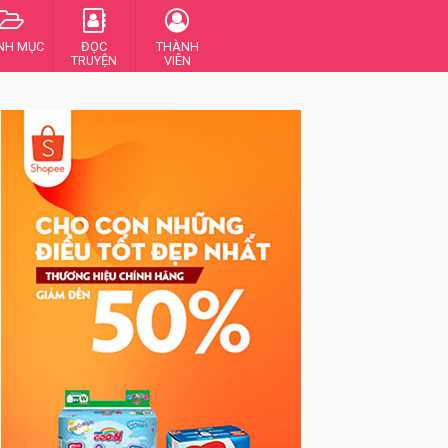
NH MỤC
ĐỌC
THÀNH
TRUYỆN
VIÊN