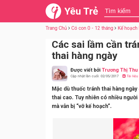
Yêu Trẻ
Trang Chủ
Có con 0 - 12 tháng
Kế hoạch 
Các sai lầm cần trá
thai hàng ngày
Được viết bởi
Trương Thị Thu
Cập nhật lần cuối: 02/05/2017
Tài liệ
Mặc dù thuốc tránh thai hàng ngày 
thai cao. Tuy nhiên có nhiều người 
mà vẫn bị “vỡ kế hoạch”.