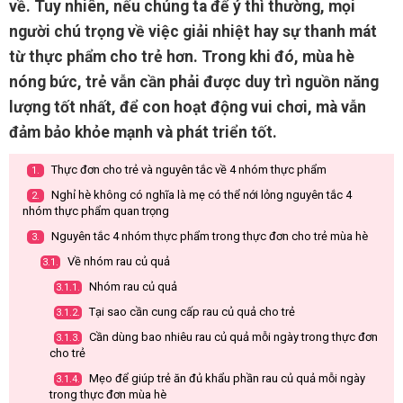
về. Tuy nhiên, nếu chúng ta để ý thì thường, mọi
người chú trọng về việc giải nhiệt hay sự thanh mát
từ thực phẩm cho trẻ hơn. Trong khi đó, mùa hè
nóng bức, trẻ vẫn cần phải được duy trì nguồn năng
lượng tốt nhất, để con hoạt động vui chơi, mà vẫn
đảm bảo khỏe mạnh và phát triển tốt.
Thực đơn cho trẻ và nguyên tắc về 4 nhóm thực phẩm
1.
Nghỉ hè không có nghĩa là mẹ có thể nới lỏng nguyên tắc 4
2.
nhóm thực phẩm quan trọng
Nguyên tắc 4 nhóm thực phẩm trong thực đơn cho trẻ mùa hè
3.
Về nhóm rau củ quả
3.1.
Nhóm rau củ quả
3.1.1.
Tại sao cần cung cấp rau củ quả cho trẻ
3.1.2.
Cần dùng bao nhiêu rau củ quả mỗi ngày trong thực đơn
3.1.3.
cho trẻ
Mẹo để giúp trẻ ăn đủ khẩu phần rau củ quả mỗi ngày
3.1.4.
trong thực đơn mùa hè