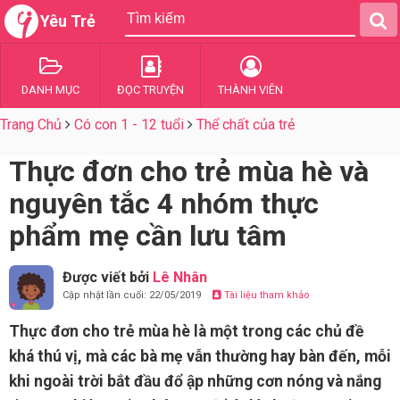
Yêu Trẻ
DANH MỤC
ĐỌC TRUYỆN
THÀNH VIÊN
Trang Chủ
Có con 1 - 12 tuổi
Thể chất của trẻ
Thực đơn cho trẻ mùa hè và
nguyên tắc 4 nhóm thực
phẩm mẹ cần lưu tâm
Được viết bởi
Lê Nhân
Cập nhật lần cuối: 22/05/2019
Tài liệu tham khảo
Thực đơn cho trẻ mùa hè là một trong các chủ đề
khá thú vị, mà các bà mẹ vẫn thường hay bàn đến, mỗi
khi ngoài trời bắt đầu đổ ập những cơn nóng và nắng