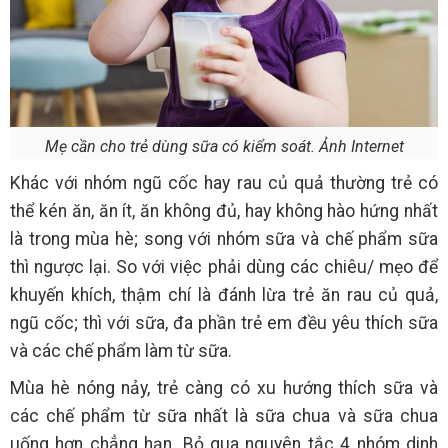
Mẹ cần cho trẻ dùng sữa có kiểm soát. Ảnh Internet
Khác với nhóm ngũ cốc hay rau củ quả thường trẻ có
thể kén ăn, ăn ít, ăn không đủ, hay không hào hứng nhất
là trong mùa hè; song với nhóm sữa và chế phẩm sữa
thì ngược lại. So với việc phải dùng các chiêu/ mẹo để
khuyến khích, thậm chí là đánh lừa trẻ ăn rau củ quả,
ngũ cốc; thì với sữa, đa phần trẻ em đều yêu thích sữa
và các chế phẩm làm từ sữa.
Mùa hè nóng nảy, trẻ càng có xu hướng thích sữa và
các chế phẩm từ sữa nhất là sữa chua và sữa chua
uống hơn chẳng hạn. Bỏ qua nguyên tắc 4 nhóm dinh