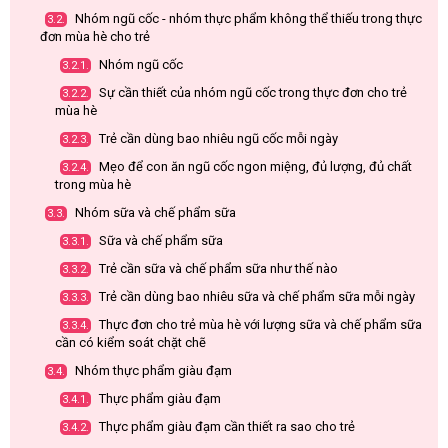
Nhóm ngũ cốc - nhóm thực phẩm không thể thiếu trong thực
3.2.
đơn mùa hè cho trẻ
Nhóm ngũ cốc
3.2.1.
Sự cần thiết của nhóm ngũ cốc trong thực đơn cho trẻ
3.2.2.
mùa hè
Trẻ cần dùng bao nhiêu ngũ cốc mỗi ngày
3.2.3.
Mẹo để con ăn ngũ cốc ngon miệng, đủ lượng, đủ chất
3.2.4.
trong mùa hè
Nhóm sữa và chế phẩm sữa
3.3.
Sữa và chế phẩm sữa
3.3.1.
Trẻ cần sữa và chế phẩm sữa như thế nào
3.3.2.
Trẻ cần dùng bao nhiêu sữa và chế phẩm sữa mỗi ngày
3.3.3.
Thực đơn cho trẻ mùa hè với lượng sữa và chế phẩm sữa
3.3.4.
cần có kiểm soát chặt chẽ
Nhóm thực phẩm giàu đạm
3.4.
Thực phẩm giàu đạm
3.4.1.
Thực phẩm giàu đạm cần thiết ra sao cho trẻ
3.4.2.