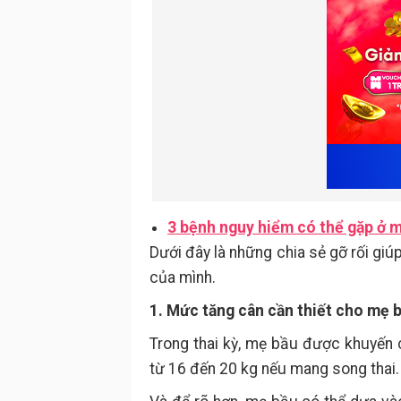
3 bệnh nguy hiểm có thể gặp ở m
Dưới đây là những chia sẻ gỡ rối giú
của mình.
1. Mức tăng cân cần thiết cho mẹ 
Trong thai kỳ, mẹ bầu được khuyến 
từ 16 đến 20 kg nếu mang song thai.