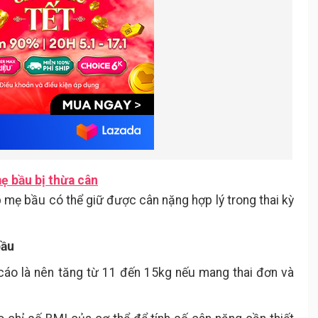
ẹ bầu bị thừa cân
p mẹ bầu có thể giữ được cân nặng hợp lý trong thai kỳ
bầu
cáo là nên tăng từ 11 đến 15kg nếu mang thai đơn và