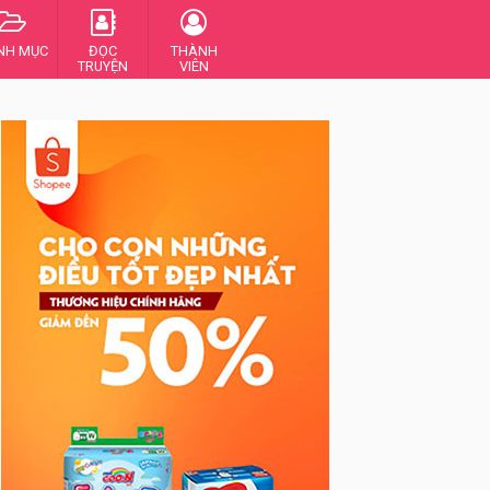
NH MỤC
ĐỌC
THÀNH
TRUYỆN
VIÊN