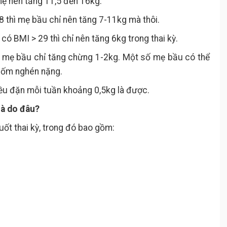
mẹ nên tăng 11,5 đến 16kg.
 thì mẹ bầu chỉ nên tăng 7-11kg mà thôi.
có BMI > 29 thì chỉ nên tăng 6kg trong thai kỳ.
u mẹ bầu chỉ tăng chừng 1-2kg. Một số mẹ bầu có thể
ị ốm nghén nặng.
ều đặn mỗi tuần khoảng 0,5kg là được.
là do đâu?
ốt thai kỳ, trong đó bao gồm: