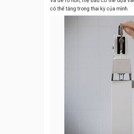
Và để rõ hơn, mẹ bầu có thể dựa vào
có thể tăng trong thai kỳ của mình.