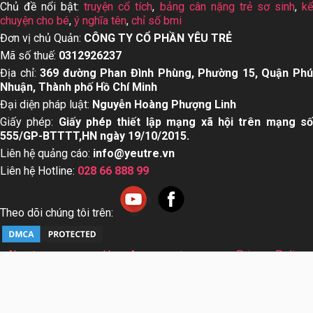
Chủ đề nổi bật:
truyện cổ tích
,
bảng cân nặng trẻ sơ sinh
,
k
chuyện cho bé
,
ý nghĩa tên
,
chỉ số bmi
Đơn vị chủ Quản:
CÔNG TY CỔ PHẦN YÊU TRẺ
Mã số thuế:
0312926237
Địa chỉ:
369 đường Phan Đình Phùng, Phường 15, Quận Ph
Nhuận, Thành phố Hồ Chí Minh
Đại diện pháp luật:
Nguyễn Hoàng Phượng Linh
Giấy phép:
Giấy phép thiết lập mạng xã hội trên mạng s
555/GP-BTTTT,HN ngày 19/10/2015.
Liên hệ quảng cáo:
info@yeutre.vn
Liên hệ Hotline:
028 66 888 99
Theo dõi chúng tôi trên:
About us
User Agreement
Privacy Policy
Sơ đồ trang web
© Copyright 2014 Yeutre.vn, all rights reserved. Chuyên
trang mạng xã hội Mẹ & Bé uy tín hàng đầu Việt Nam. Với nội