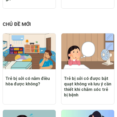
CHỦ ĐỀ MỚI
Trẻ bị sởi có nằm điều
Trẻ bị sởi có được bật
hòa được không?
quạt không và lưu ý cần
thiết khi chăm sóc trẻ
bị bệnh