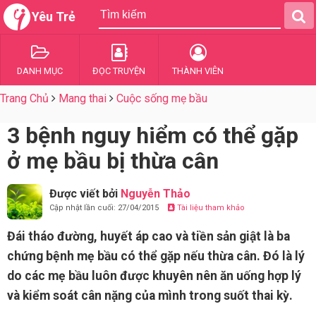
Yêu Trẻ
DANH MỤC
ĐỌC TRUYỆN
THÀNH VIÊN
Trang Chủ
Mang thai
Cuộc sống mẹ bầu
3 bệnh nguy hiểm có thể gặp
ở mẹ bầu bị thừa cân
Được viết bởi
Nguyễn Thảo
Cập nhật lần cuối: 27/04/2015
Tài liệu tham khảo
Đái tháo đường, huyết áp cao và tiền sản giật là ba
chứng bệnh mẹ bầu có thể gặp nếu thừa cân. Đó là lý
do các mẹ bầu luôn được khuyên nên ăn uống hợp lý
và kiểm soát cân nặng của mình trong suốt thai kỳ.