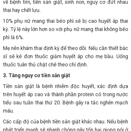
về bệnh tim, tiền sản giật, sinh non, nguy cơ đứt nhau
thai hay chết lưu.
10% phụ nữ mang thai béo phì sẽ bị cao huyết áp thai
kỳ. Tỷ lệ này lớn hơn so với phụ nữ mang thai không béo
phì là 6%.
Mẹ nên khám thai định kỳ để theo dõi. Nếu cần thiết bác
sĩ sẽ kê đơn thuốc giảm huyết áp cho mẹ bầu. Uống
thuốc tuân thủ chặt chẽ theo chỉ định.
3. Tăng nguy cơ tiền sản giật
Tiền sản giật là bệnh nhiễm độc huyết, xác định dựa
trên huyết áp cao và thành phần protein có trong nước
tiểu sau tuần thai thứ 20. Bệnh gây ra tắc nghẽn mạch
máu.
Các cấp độ của bệnh tiền sản giật khác nhau. Nếu bệnh
phát triển mạnh sẽ nhanh chóng gây tổn hại giọng nói ở