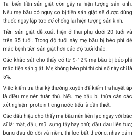
Tai biến tiền sản giật còn gây ra hiện tượng sản kinh.
Nếu mẹ bầu có nguy cơ bị tiền sản giật sẽ được dùng
thuốc ngay lập tức để chống lại hiện tượng sản kinh.
Tiền sản giật dễ xuất hiện ở thai phụ dưới 20 tuổi và
trên 35 tuổi. Trong độ tuổi này mẹ bầu bị béo phì dễ
mắc bệnh tiền sản giật hơn các độ tuổi khác.
Các khảo sát cho thấy có từ 9-12% mẹ bầu bị béo phì
mắc tiền sản giật. Mẹ không béo phì thì chỉ số này chỉ là
5%.
Việc kiểm tra thai kỳ thường xuyên để kiểm tra huyết áp
là điều mẹ nên tuân thủ. Nếu mẹ bầu bị thừa cân các
xét nghiệm protein trong nước tiểu là cần thiết.
Các dấu hiệu cho thấy mẹ bầu nên liên lạc ngay với bác
sĩ là: mặt, đầu, mũi sưng tấy hay phù; đầu đau liên tuc;
bụng đau dữ dội và mềm, thị lực bất thường, nhạy cảm