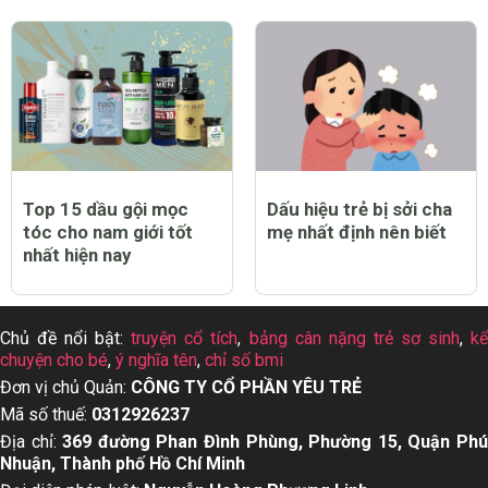
Top 15 dầu gội mọc
Dấu hiệu trẻ bị sởi cha
tóc cho nam giới tốt
mẹ nhất định nên biết
nhất hiện nay
Chủ đề nổi bật:
truyện cổ tích
,
bảng cân nặng trẻ sơ sinh
,
k
chuyện cho bé
,
ý nghĩa tên
,
chỉ số bmi
Đơn vị chủ Quản:
CÔNG TY CỔ PHẦN YÊU TRẺ
Mã số thuế:
0312926237
Địa chỉ:
369 đường Phan Đình Phùng, Phường 15, Quận Ph
Nhuận, Thành phố Hồ Chí Minh