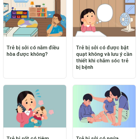
Trẻ bị sởi có nằm điều
Trẻ bị sởi có được bật
hòa được không?
quạt không và lưu ý cần
thiết khi chăm sóc trẻ
bị bệnh
Trẻ bị sốt có tiêm
Trẻ bị sởi có ngứa