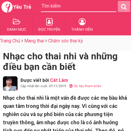
Yêu Trẻ
DANH MỤC
ĐỌC TRUYỆN
THÀNH VIÊN
Trang Chủ
Mang thai
Chăm sóc thai kỳ
Nhạc cho thai nhi và những
điều bạn cần biết
Được viết bởi
Cát Lâm
Cập nhật lần cuối: 07/11/2019
Tài liệu tham khảo
Nhạc cho thai nhi là một vấn đề được các mẹ bầu khá
quan tâm trong thời đại ngày nay. Vì cùng với các
nghiên cứu và sự phổ biến của các phương tiện
truyền thông, âm nhạc được cho là có ảnh hưởng
tích cực đến sự phát triển của thai nhi. Theo đó, nó