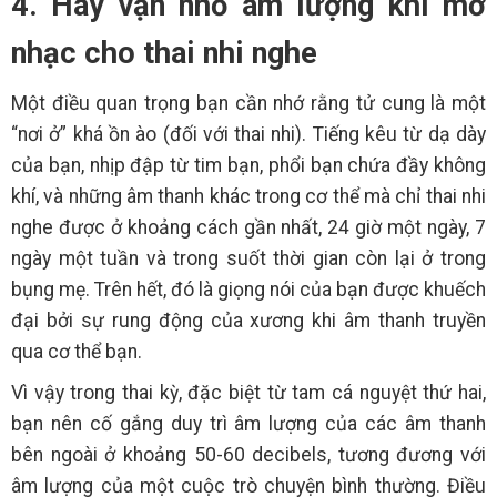
4. Hãy vặn nhỏ âm lượng khi mở
nhạc cho thai nhi nghe
Một điều quan trọng bạn cần nhớ rằng tử cung là một
“nơi ở” khá ồn ào (đối với thai nhi). Tiếng kêu từ dạ dày
của bạn, nhịp đập từ tim bạn, phổi bạn chứa đầy không
khí, và những âm thanh khác trong cơ thể mà chỉ thai nhi
nghe được ở khoảng cách gần nhất, 24 giờ một ngày, 7
ngày một tuần và trong suốt thời gian còn lại ở trong
bụng mẹ. Trên hết, đó là giọng nói của bạn được khuếch
đại bởi sự rung động của xương khi âm thanh truyền
qua cơ thể bạn.
Vì vậy trong thai kỳ, đặc biệt từ tam cá nguyệt thứ hai,
bạn nên cố gắng duy trì âm lượng của các âm thanh
bên ngoài ở khoảng 50-60 decibels, tương đương với
âm lượng của một cuộc trò chuyện bình thường. Điều