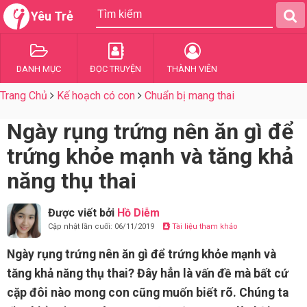
Yêu Trẻ
DANH MỤC
ĐỌC TRUYỆN
THÀNH VIÊN
Trang Chủ
Kế hoạch có con
Chuẩn bị mang thai
Ngày rụng trứng nên ăn gì để
trứng khỏe mạnh và tăng khả
năng thụ thai
Được viết bởi
Hồ Diễm
Cập nhật lần cuối: 06/11/2019
Tài liệu tham khảo
Ngày rụng trứng nên ăn gì để trứng khỏe mạnh và
tăng khả năng thụ thai? Đây hẳn là vấn đề mà bất cứ
cặp đôi nào mong con cũng muốn biết rõ. Chúng ta