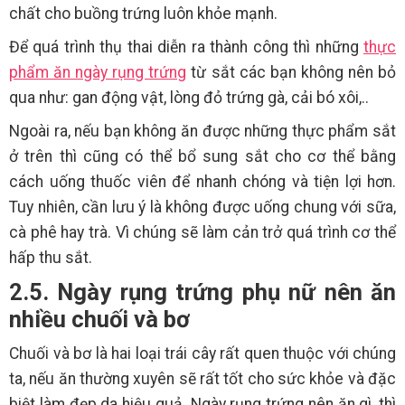
chất cho buồng trứng luôn khỏe mạnh.
Để quá trình thụ thai diễn ra thành công thì những
thực
phẩm ăn ngày rụng trứng
từ sắt các bạn không nên bỏ
qua như: gan động vật, lòng đỏ trứng gà, cải bó xôi,..
Ngoài ra, nếu bạn không ăn được những thực phẩm sắt
ở trên thì cũng có thể bổ sung sắt cho cơ thể bằng
cách uống thuốc viên để nhanh chóng và tiện lợi hơn.
Tuy nhiên, cần lưu ý là không được uống chung với sữa,
cà phê hay trà. Vì chúng sẽ làm cản trở quá trình cơ thể
hấp thu sắt.
2.5. Ngày rụng trứng phụ nữ nên ăn
nhiều chuối và bơ
Chuối và bơ là hai loại trái cây rất quen thuộc với chúng
ta, nếu ăn thường xuyên sẽ rất tốt cho sức khỏe và đặc
biệt làm đẹp da hiệu quả. Ngày rụng trứng nên ăn gì, thì