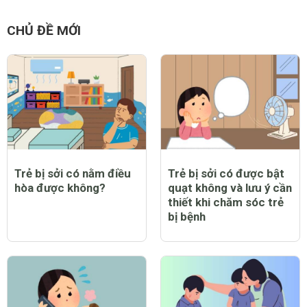
CHỦ ĐỀ MỚI
Trẻ bị sởi có nằm điều
Trẻ bị sởi có được bật
hòa được không?
quạt không và lưu ý cần
thiết khi chăm sóc trẻ
bị bệnh