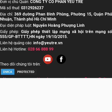
Đơn vị chủ Quản:
CÔNG TY CỔ PHẦN YÊU TRẺ
Mã số thuế:
0312926237
Địa chỉ:
369 đường Phan Đình Phùng, Phường 15, Quận Ph
Nhuận, Thành phố Hồ Chí Minh
Đại diện pháp luật:
Nguyễn Hoàng Phượng Linh
Giấy phép:
Giấy phép thiết lập mạng xã hội trên mạng s
555/GP-BTTTT,HN ngày 19/10/2015.
Liên hệ quảng cáo:
info@yeutre.vn
Liên hệ Hotline:
028 66 888 99
Theo dõi chúng tôi trên:
About us
User Agreement
Privacy Policy
Sơ đồ trang web
© Copyright 2014 Yeutre.vn, all rights reserved. Chuyên
trang mạng xã hội Mẹ & Bé uy tín hàng đầu Việt Nam. Với nội
dung được viết và tham vấn bởi các chuyên gia & Bác sĩ
hàng đầu trong lĩnh vực.