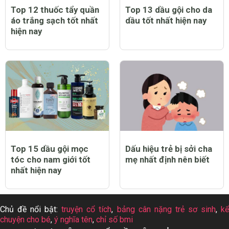
Top 12 thuốc tẩy quần
Top 13 dầu gội cho da
áo trắng sạch tốt nhất
dầu tốt nhất hiện nay
hiện nay
Top 15 dầu gội mọc
Dấu hiệu trẻ bị sởi cha
tóc cho nam giới tốt
mẹ nhất định nên biết
nhất hiện nay
Chủ đề nổi bật:
truyện cổ tích
,
bảng cân nặng trẻ sơ sinh
,
k
chuyện cho bé
,
ý nghĩa tên
,
chỉ số bmi