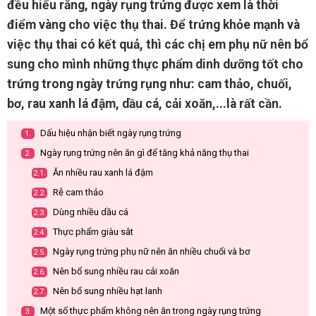
đều hiểu rằng, ngày rụng trứng được xem là thời
điểm vàng cho việc thụ thai. Để trứng khỏe mạnh và
việc thụ thai có kết quả, thì các chị em phụ nữ nên bổ
sung cho mình những thực phẩm dinh dưỡng tốt cho
trứng trong ngày trứng rụng như: cam thảo, chuối,
bơ, rau xanh lá đậm, dầu cá, cải xoăn,...là rất cần.
Dấu hiệu nhận biết ngày rụng trứng
1.
Ngày rụng trứng nên ăn gì để tăng khả năng thụ thai
2.
Ăn nhiều rau xanh lá đậm
2.1.
Rễ cam thảo
2.2.
Dùng nhiều dầu cá
2.3.
Thực phẩm giàu sắt
2.4.
Ngày rụng trứng phụ nữ nên ăn nhiều chuối và bơ
2.5.
Nên bổ sung nhiều rau cải xoăn
2.6.
Nên bổ sung nhiều hạt lanh
2.7.
Một số thực phẩm không nên ăn trong ngày rụng trứng
3.