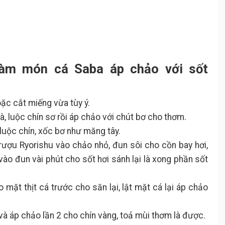
làm món cá Saba áp chảo với sốt
hoặc cắt miếng vừa tùy ý.
à, luộc chín sơ rồi áp chảo với chút bơ cho thơm.
i luộc chín, xốc bơ như măng tây.
 rượu Ryorishu vào chảo nhỏ, đun sôi cho cồn bay hơi,
ào đun vài phút cho sốt hơi sánh lại là xong phần sốt
 mặt thịt cá trước cho săn lại, lật mặt cá lại áp chảo
 và áp chảo lần 2 cho chín vàng, toả mùi thơm là được.