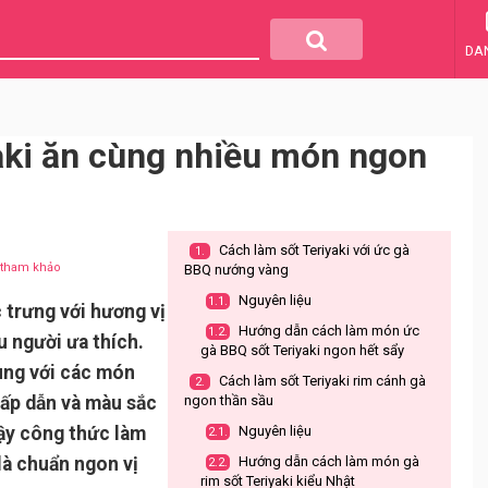
DA
aki ăn cùng nhiều món ngon
Cách làm sốt Teriyaki với ức gà
1.
u tham khảo
BBQ nướng vàng
Nguyên liệu
1.1.
 trưng với hương vị
Hướng dẫn cách làm món ức
1.2.
u người ưa thích.
gà BBQ sốt Teriyaki ngon hết sẩy
ung với các món
Cách làm sốt Teriyaki rim cánh gà
2.
hấp dẫn và màu sắc
ngon thần sầu
ậy công thức làm
Nguyên liệu
2.1.
là chuẩn ngon vị
Hướng dẫn cách làm món gà
2.2.
rim sốt Teriyaki kiểu Nhật