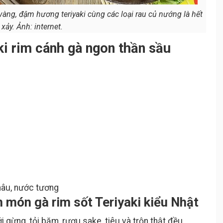
ng, đậm hương teriyaki cùng các loại rau củ nướng là hết
xảy. Ảnh: internet.
ki rim cánh gà ngon thần sầu
 nâu, nước tương
 món gà rim sốt Teriyaki kiểu Nhật
 gừng, tỏi băm, rượu sake, tiêu và trộn thật đều.