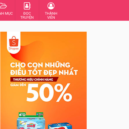
NH MỤC
ĐỌC
THÀNH
TRUYỆN
VIÊN