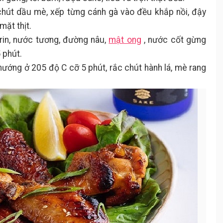
 chút dầu mè, xếp từng cánh gà vào đều khắp nồi, đậy
mặt thịt.
rin, nước tương, đường nâu,
mật ong
, nước cốt gừng
 phút.
 nướng ở 205 độ C cỡ 5 phút, rắc chút hành lá, mè rang