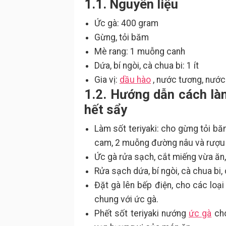
1.1. Nguyên liệu
Ức gà: 400 gram
Gừng, tỏi băm
Mè rang: 1 muỗng canh
Dứa, bí ngòi, cà chua bi: 1 ít
Gia vị:
dầu hào
, nước tương, nước
1.2. Hướng dẫn cách là
hết sẩy
Làm sốt teriyaki: cho gừng tỏi 
cam, 2 muỗng đường nâu và rượu 
Ức gà rửa sạch, cắt miếng vừa ăn, 
Rửa sạch dứa, bí ngòi, cà chua bi
Đặt gà lên bếp điện, cho các loại
chung với ức gà.
Phết sốt teriyaki nướng
ức gà
cho