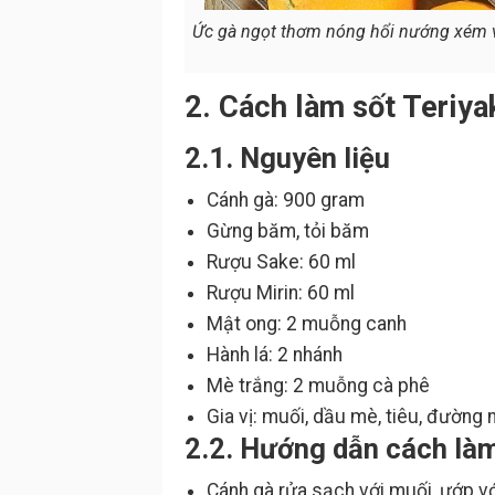
Ức gà ngọt thơm nóng hổi nướng xém và
2. Cách làm sốt Teriya
2.1. Nguyên liệu
Cánh gà: 900 gram
Gừng băm, tỏi băm
Rượu Sake: 60 ml
Rượu Mirin: 60 ml
Mật ong: 2 muỗng canh
Hành lá: 2 nhánh
Mè trắng: 2 muỗng cà phê
Gia vị: muối, dầu mè, tiêu, đường
2.2. Hướng dẫn cách làm
Cánh gà rửa sạch với muối, ướp với