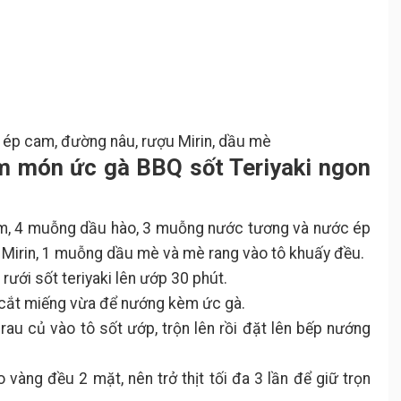
Hướng dẫn làm món đậu hũ
6.2.
chiên sốt Teriyaki và khô mực
Cách làm sốt Teriyaki cơm gà trái
7.
thơm ngon lạ miệng
Nguyên liệu
7.1.
Hướng dẫn làm món cơm gà
7.2.
sốt Teriyaki đẹp mắt
 ép cam, đường nâu, rượu Mirin, dầu mè
m món ức gà BBQ sốt Teriyaki ngon
băm, 4 muỗng dầu hào, 3 muỗng nước tương và nước ép
Mirin, 1 muỗng dầu mè và mè rang vào tô khuấy đều.
rưới sốt teriyaki lên ướp 30 phút.
, cắt miếng vừa để nướng kèm ức gà.
 rau củ vào tô sốt ướp, trộn lên rồi đặt lên bếp nướng
 vàng đều 2 mặt, nên trở thịt tối đa 3 lần để giữ trọn