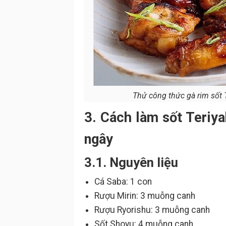
Thử công thức gà rim sốt T
3. Cách làm sốt Teriy
ngây
3.1. Nguyên liệu
Cá Saba: 1 con
Rượu Mirin: 3 muỗng canh
Rượu Ryorishu: 3 muỗng canh
Sốt Shoyu: 4 muỗng canh