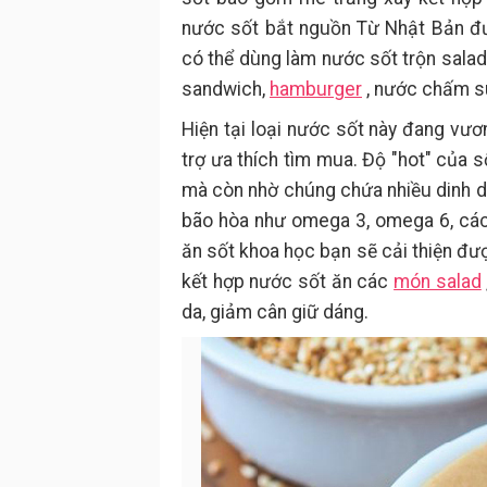
nước sốt bắt nguồn Từ Nhật Bản đư
có thể dùng làm nước sốt trộn sala
sandwich,
hamburger
, nước chấm su
Hiện tại loại nước sốt này đang vươ
trợ ưa thích tìm mua. Độ "hot" của 
mà còn nhờ chúng chứa nhiều dinh d
bão hòa như omega 3, omega 6, các c
ăn sốt khoa học bạn sẽ cải thiện đư
kết hợp nước sốt ăn các
món salad
da, giảm cân giữ dáng.