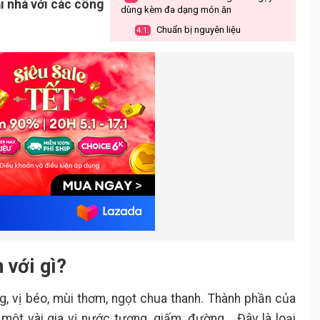
ại nhà với các công
dùng kèm đa dạng món ăn
Chuẩn bị nguyên liệu
4.1.
Các bước thực hiện
4.2.
Lưu ý khi làm và bảo quản sốt mè
5.
rang
 với gì?
, vị béo, mùi thơm, ngọt chua thanh. Thành phần của
ột vài gia vị nước tương, giấm, đường... Đây là loại