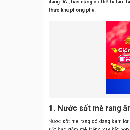
dàng. Và, bạn cũng có thể tự làm t
thức khá phong phú.
1. Nước sốt mè rang ăn
Nước sốt mè rang có dạng kem lỏng
sốt bao gồm mè trắng xay kết hợp m