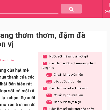
DA
 rang thơm thơm, đậm đà
n vị
Nước sốt mè rang ăn với gì?
1.
u tham khảo
Cách làm nước sốt mè rang chấm
2.
rong nho
ưng của hạt mè
Chuẩn bị nguyên liệu
2.1.
chua thanh của các
các bước thực hiện
2.2.
 Nhật Bản hiện rất
Cách làm salad sốt mè rang
3.
loại sốt có mặt rất
Chuẩn bị nguyên liệu
3.1.
o lựa chọn. Sự xuất
Các bước thực hiện
3.2.
 món ăn trở nên dễ
Cách làm sốt mè rang béo ngậy
4.