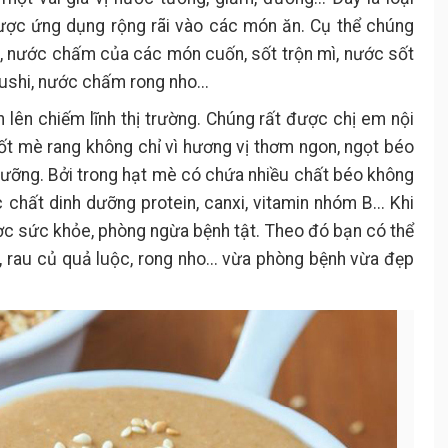
ợc ứng dụng rộng rãi vào các món ăn. Cụ thể chúng
d, nước chấm của các món cuốn, sốt trộn mì, nước sốt
shi, nước chấm rong nho...
n lên chiếm lĩnh thị trường. Chúng rất được chị em nội
sốt mè rang không chỉ vì hương vị thơm ngon, ngọt béo
ưỡng. Bởi trong hạt mè có chứa nhiều chất béo không
hất dinh dưỡng protein, canxi, vitamin nhóm B... Khi
ợc sức khỏe, phòng ngừa bệnh tật. Theo đó bạn có thể
, rau củ quả luộc, rong nho... vừa phòng bệnh vừa đẹp