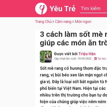
Yêu Trẻ
Trang Chủ
Cẩm nang
Món ngon
3 cách làm sốt mè
giúp các món ăn trò
Được viết bởi
Triệu Hân
Cập nhật lần cuối: 19/05/2022
Tài liệ
Sốt mè rang có hương thơm đặc tr
rang, vị bùi béo xen lẫn mặn ngọt 
gia vị. Đây là loại sốt bắt nguồn từ
phổ biến tại Việt Nam. Hiện tại các 
nhiều trên thị trường cho bạn tự d
hiện của chúng giúp việc nêm nếm