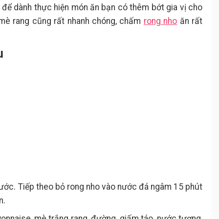
à để dành thực hiện món ăn bạn có thêm bớt gia vị cho
t mè rang cũng rất nhanh chóng, chấm
rong nho
ăn rất
u
nước. Tiếp theo bỏ rong nho vào nước đá ngâm 15 phút
n.
onnaise, mè trắng rang, đường, giấm táo, nước tương,