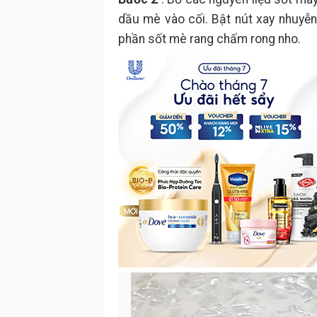
dầu mè vào cối. Bật nút xay nhuyễ
phần sốt mè rang chấm rong nho.