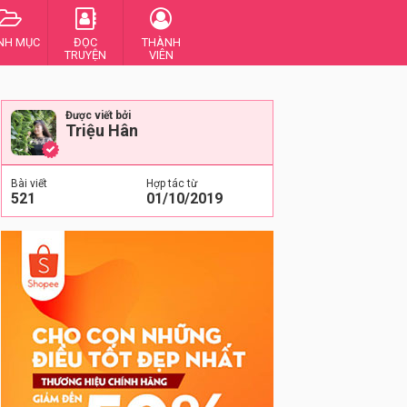
NH MỤC
ĐỌC
THÀNH
TRUYỆN
VIÊN
Được viết bởi
Triệu Hân
Bài viết
Hợp tác từ
521
01/10/2019