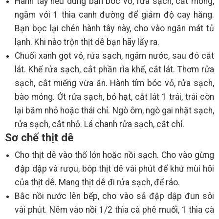
Hành tây nếu dùng bạn bóc vỏ, rửa sạch, cắt mỏng,
ngâm với 1 thìa canh đường để giảm độ cay hăng.
Bạn bọc lại chén hành tây này, cho vào ngăn mát tủ
lạnh. Khi nào trộn thịt dê bạn hãy lấy ra.
Chuối xanh gọt vỏ, rửa sạch, ngâm nước, sau đó cắt
lát. Khế rửa sạch, cắt phần rìa khế, cắt lát. Thơm rửa
sạch, cắt miếng vừa ăn. Hành tím bóc vỏ, rửa sạch,
bào mỏng. Ớt rửa sạch, bỏ hạt, cắt lát 1 trái, trái còn
lại băm nhỏ hoặc thái chỉ. Ngò ôm, ngò gai nhặt sạch,
rửa sạch, cắt nhỏ. Lá chanh rửa sạch, cắt chỉ.
Sơ chế thịt dê
Cho thịt dê vào thố lớn hoặc nồi sạch. Cho vào gừng
đập dập và rượu, bóp thịt dê vài phút để khử mùi hôi
của thịt dê. Mang thịt dê đi rửa sạch, để ráo.
Bắc nồi nước lên bếp, cho vào sả đập dập đun sôi
vài phút. Nêm vào nồi 1/2 thìa cà phê muối, 1 thìa cà