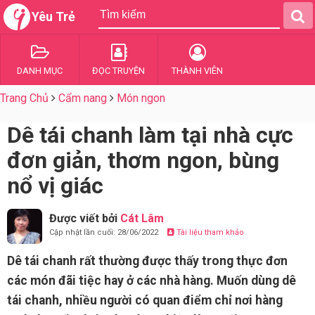
Yêu Trẻ
DANH MỤC
ĐỌC TRUYỆN
THÀNH VIÊN
Trang Chủ
Cẩm nang
Món ngon
Dê tái chanh làm tại nhà cực
đơn giản, thơm ngon, bùng
nổ vị giác
Được viết bởi
Cát Lâm
Cập nhật lần cuối: 28/06/2022
Tài liệu tham khảo
Dê tái chanh rất thường được thấy trong thực đơn
các món đãi tiệc hay ở các nhà hàng. Muốn dùng dê
tái chanh, nhiều người có quan điểm chỉ nơi hàng