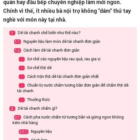
quán hay đầu bếp chuyên nghiệp làm mới ngon.
Chính vì thế, ít nhiều bà nội trợ không "dám" thử tay
nghề với món này tại nhà.
Dê tái chanh chế biến như thế nào?
1.
Nguyên liệu làm món dê tái chanh đơn giản
1.1.
Cách làm dê tái chanh đơn giản
1.2.
Sơ chế các nguyên liệu rau quả, rau gia vị
.
Sơ chế thịt dê
.
Cách trộn thịt dê tái chanh đơn giản nhất
.
Chuẩn bị nước chấm tương bần đơn giản để chấm thịt dê
.
tái chanh
Thưởng thức
.
Dê tái chanh chấm gì?
2.
Cách pha nước chấm từ tương bần và gừng ngon không
2.1.
kém nhà hàng
Nguyên liệu
2.1.1.