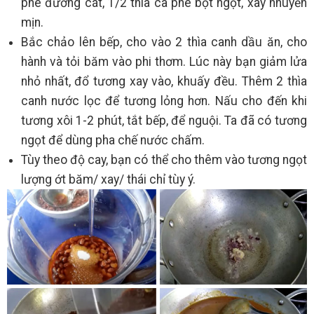
phê đường cát, 1/2 thìa cà phê bột ngọt, xay nhuyễn
mịn.
Bắc chảo lên bếp, cho vào 2 thìa canh dầu ăn, cho
hành và tỏi băm vào phi thơm. Lúc này bạn giảm lửa
nhỏ nhất, đổ tương xay vào, khuấy đều. Thêm 2 thìa
canh nước lọc để tương lỏng hơn. Nấu cho đến khi
tương xôi 1-2 phút, tắt bếp, để nguội. Ta đã có tương
ngọt để dùng pha chế nước chấm.
Tùy theo độ cay, bạn có thể cho thêm vào tương ngọt
lượng ớt băm/ xay/ thái chỉ tùy ý.