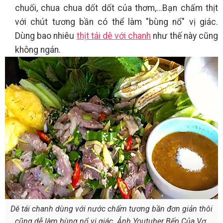
chuối, chua chua dốt dốt của thơm,...Bạn chấm thịt
với chút tương bần có thể làm "bùng nổ" vị giác.
Dùng bao nhiêu
thịt tái dê với chanh
như thế này cũng
không ngán.
Dê tái chanh dùng với nước chấm tương bần đơn giản thôi
cũng dễ làm bùng nổ vị giác. Ảnh Youtuber Bếp Của Vợ