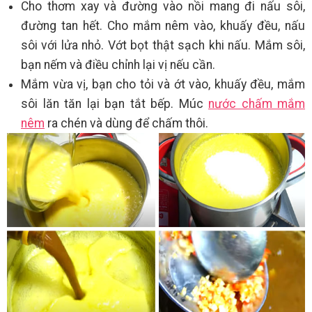
Cho thơm xay và đường vào nồi mang đi nấu sôi,
đường tan hết. Cho mắm nêm vào, khuấy đều, nấu
sôi với lửa nhỏ. Vớt bọt thật sạch khi nấu. Mắm sôi,
bạn nếm và điều chỉnh lại vị nếu cần.
Mắm vừa vị, bạn cho tỏi và ớt vào, khuấy đều, mắm
sôi lăn tăn lại bạn tắt bếp. Múc
nước chấm mắm
nêm
ra chén và dùng để chấm thôi.