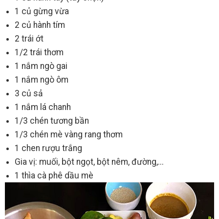
1 củ gừng vừa
2 củ hành tím
2 trái ớt
1/2 trái thơm
1 nắm ngò gai
1 nắm ngò ôm
3 củ sả
1 nắm lá chanh
1/3 chén tương bần
1/3 chén mè vàng rang thơm
1 chen rượu trắng
Gia vị: muối, bột ngọt, bột nêm, đường,...
1 thìa cà phê dầu mè