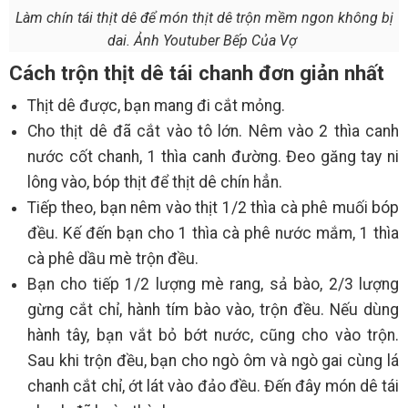
Làm chín tái thịt dê để món thịt dê trộn mềm ngon không bị
dai. Ảnh Youtuber Bếp Của Vợ
Cách trộn thịt dê tái chanh đơn giản nhất
Thịt dê được, bạn mang đi cắt mỏng.
Cho thịt dê đã cắt vào tô lớn. Nêm vào 2 thìa canh
nước cốt chanh, 1 thìa canh đường. Đeo găng tay ni
lông vào, bóp thịt để thịt dê chín hẳn.
Tiếp theo, bạn nêm vào thịt 1/2 thìa cà phê muối bóp
đều. Kế đến bạn cho 1 thìa cà phê nước mắm, 1 thìa
cà phê dầu mè trộn đều.
Bạn cho tiếp 1/2 lượng mè rang, sả bào, 2/3 lượng
gừng cắt chỉ, hành tím bào vào, trộn đều. Nếu dùng
hành tây, bạn vắt bỏ bớt nước, cũng cho vào trộn.
Sau khi trộn đều, bạn cho ngò ôm và ngò gai cùng lá
chanh cắt chỉ, ớt lát vào đảo đều. Đến đây món dê tái