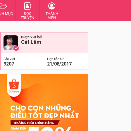
NH MỤC
ĐỌC
THÀNH
TRUYỆN
VIÊN
Được viết bởi
Cát Lâm
Bài viết
Hợp tác từ
9207
21/08/2017