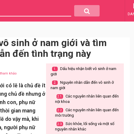
DA
vô sinh ở nam giới và tìm
ẫn đến tình trạng này
Dấu hiệu nhận biết vô sinh ở nam
1.
u tham khảo
giới
Nguyên nhân dẫn đến vô sinh ở
2.
i có lẽ là chủ đề ít
nam giới
ùng chủ đề nhưng ở
Các nguyên nhân liên quan đến
2.1.
sinh con, phụ nữ
nội khoa
 thời gian mang
Các nguyên nhân liên quan đến
2.2.
môi trường
lẽ do vậy mà, khi
Sức khỏe, lối sống và một số
2.3.
a, người phụ nữ
nguyên nhân khác