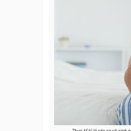
Thực tế tỷ lệ các ca vô sinh