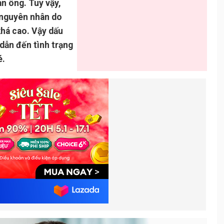
n ông. Tuy vậy,
, nguyên nhân do
khá cao. Vậy dấu
dẫn đến tình trạng
é.