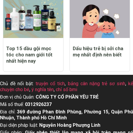
Top 15 dầu gội mọc
Dấu hiệu trẻ bị sởi cha
tóc cho nam giới tốt
mẹ nhất định nên biết
nhất hiện nay
Chủ đề nổi bật:
truyện cổ tích
,
bảng cân nặng trẻ sơ sinh
,
k
chuyện cho bé
,
ý nghĩa tên
,
chỉ số bmi
Đơn vị chủ Quản:
CÔNG TY CỔ PHẦN YÊU TRẺ
Mã số thuế:
0312926237
Địa chỉ:
369 đường Phan Đình Phùng, Phường 15, Quận Ph
Nhuận, Thành phố Hồ Chí Minh
Đại diện pháp luật:
Nguyễn Hoàng Phượng Linh
Giấy phép:
Giấy phép thiết lập mạng xã hội trên mạng s