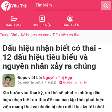
Yêu Trẻ
DANH MỤC
ĐỌC TRUYỆN
THÀNH VIÊN
Trang Chủ
Kế hoạch có con
Dấu hiệu có thai
Dấu hiệu nhận biết có thai -
12 dấu hiệu tiêu biểu và
nguyên nhân xảy ra chúng
Được viết bởi
Nguyễn Thị Hợp
Cập nhật lần cuối: 11/11/2022
Tài liệu tham khảo
Khi bước vào thai kỳ, cơ thể sẽ phát ra những dấu
hiệu nhận biết có thai để các bạn kịp thời phát hiện
việc mang thai và chuẩn bị cho một thai kỳ tốt nhất.