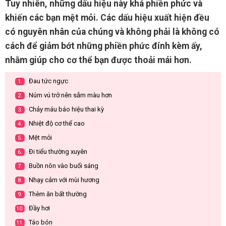
Tuy nhiên, những dấu hiệu này khá phiền phức và
khiến các bạn mệt mỏi. Các dấu hiệu xuất hiện đều
có nguyên nhân của chúng và không phải là không có
cách để giảm bớt những phiền phức đính kèm ấy,
nhằm giúp cho cơ thể bạn được thoải mái hơn.
Đau tức ngực
1.
Núm vú trở nên sẫm màu hơn
2.
Chảy máu báo hiệu thai kỳ
3.
Nhiệt độ cơ thể cao
4.
Mệt mỏi
5.
Đi tiểu thường xuyên
6.
Buồn nôn vào buổi sáng
7.
Nhạy cảm với mùi hương
8.
Thèm ăn bất thường
9.
Đầy hơi
10.
Táo bón
11.