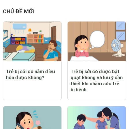
CHỦ ĐỀ MỚI
Trẻ bị sởi có nằm điều
Trẻ bị sởi có được bật
hòa được không?
quạt không và lưu ý cần
thiết khi chăm sóc trẻ
bị bệnh