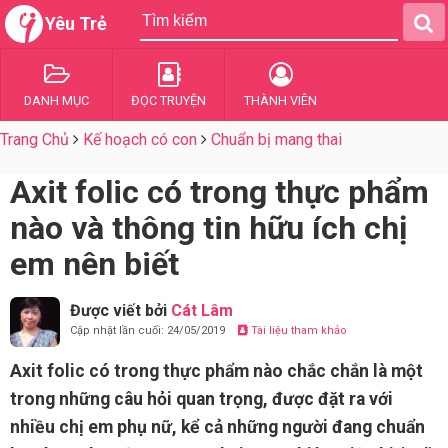
Yêu Trẻ
DANH MỤC
ĐỌC TRUYỆN
THÀNH VIÊN
Trang Chủ
Kế hoạch có con
Chuẩn bị mang thai
Axit folic có trong thực phẩm
nào và thông tin hữu ích chị
em nên biết
Được viết bởi
Cát Lâm
Cập nhật lần cuối: 24/05/2019
Tài liệu tham khảo
Axit folic có trong thực phẩm nào chắc chắn là một
trong những câu hỏi quan trọng, được đặt ra với
nhiều chị em phụ nữ, kể cả những người đang chuẩn