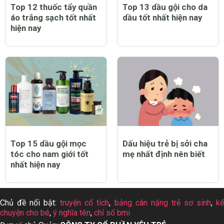
Top 12 thuốc tẩy quần
Top 13 dầu gội cho da
áo trắng sạch tốt nhất
dầu tốt nhất hiện nay
hiện nay
Top 15 dầu gội mọc
Dấu hiệu trẻ bị sởi cha
tóc cho nam giới tốt
mẹ nhất định nên biết
nhất hiện nay
Chủ đề nổi bật:
truyện cổ tích
,
bảng cân nặng trẻ sơ sinh
,
k
chuyện cho bé
,
ý nghĩa tên
,
chỉ số bmi