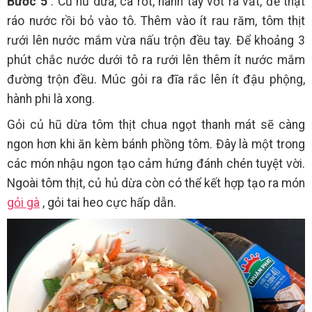
Bước 5
: Củ hủ dừa, cà rốt, hành tây vớt ra vắt, để thật
ráo nước rồi bỏ vào tô. Thêm vào ít rau răm, tôm thịt
rưới lên nước mắm vừa nấu trộn đều tay. Để khoảng 3
phút chắc nước dưới tô ra rưới lên thêm ít nước mắm
đường trộn đều. Múc gỏi ra đĩa rắc lên ít đậu phộng,
hành phi là xong.
Gỏi củ hũ dừa tôm thịt chua ngọt thanh mát sẽ càng
ngon hơn khi ăn kèm bánh phồng tôm. Đây là một trong
các món nhậu ngon tạo cảm hứng đánh chén tuyệt vời.
Ngoài tôm thịt, củ hủ dừa còn có thể kết hợp tạo ra món
gỏi gà
, gỏi tai heo cực hấp dẫn.