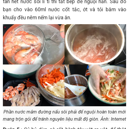
tan hết nước sôi li ti thì tắt bếp để nguội hẳn. Sau đó
bạn cho vào 60ml nước cốt tắc, ớt và tỏi băm vào
khuấy đều nêm nếm lại vừa ăn.
Phần nước mắm đường nấu sôi phải để nguội hoàn toàn mới
mang trộn gỏi để tránh nguyên liệu mất độ giòn. Ảnh: Internet