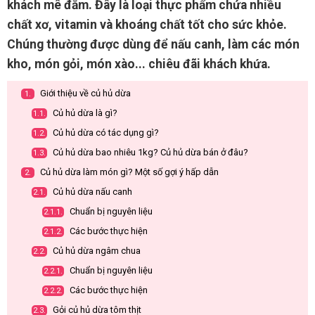
khách mê đắm. Đây là loại thực phẩm chứa nhiều
chất xơ, vitamin và khoáng chất tốt cho sức khỏe.
Chúng thường được dùng để nấu canh, làm các món
kho, món gỏi, món xào... chiêu đãi khách khứa.
Giới thiệu về củ hủ dừa
1.
Củ hủ dừa là gì?
1.1.
Củ hủ dừa có tác dụng gì?
1.2.
Củ hủ dừa bao nhiêu 1kg? Củ hủ dừa bán ở đâu?
1.3.
Củ hủ dừa làm món gì? Một số gợi ý hấp dẫn
2.
Củ hủ dừa nấu canh
2.1.
Chuẩn bị nguyên liệu
2.1.1.
Các bước thực hiện
2.1.2.
Củ hủ dừa ngâm chua
2.2.
Chuẩn bị nguyên liệu
2.2.1.
Các bước thực hiện
2.2.2.
Gỏi củ hủ dừa tôm thịt
2.3.