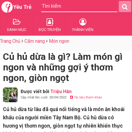
Yêu Trẻ
DANH MỤC
ĐỌC TRUYỆN
THÀNH VIÊN
Trang Chủ
Cẩm nang
Món ngon
Củ hủ dừa là gì? Làm món gì
ngon và những gợi ý thơm
ngon, giòn ngọt
Được viết bởi
Triệu Hân
Cập nhật lần cuối: 20/04/2022
Tài liệu tham khảo
Củ hủ dừa từ lâu đã quá nổi tiếng và là món ăn khoái
khẩu của người miền Tây Nam Bộ. Củ hũ dừa có
hương vị thơm ngon, giòn ngọt tự nhiên khiến thực