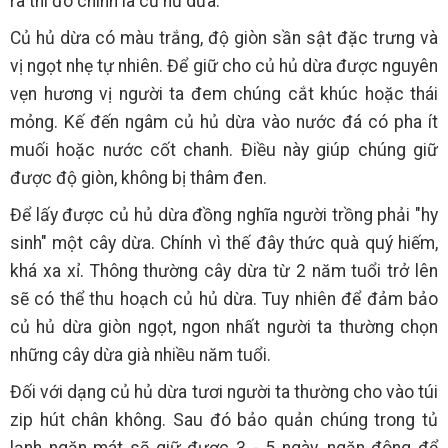
ra thì đó chính là củ hủ dừa.
Củ hủ dừa có màu trắng, độ giòn sần sật đặc trưng và
vị ngọt nhẹ tự nhiên. Để giữ cho củ hủ dừa được nguyên
vẹn hương vị người ta đem chúng cắt khúc hoặc thái
mỏng. Kế đến ngâm củ hủ dừa vào nước đá có pha ít
muối hoặc nước cốt chanh. Điều này giúp chúng giữ
được độ giòn, không bị thâm đen.
Để lấy được củ hủ dừa đồng nghĩa người trồng phải "hy
sinh" một cây dừa. Chính vì thế đây thức quà quý hiếm,
khá xa xỉ. Thông thường cây dừa từ 2 năm tuổi trở lên
sẽ có thể thu hoạch củ hủ dừa. Tuy nhiên để đảm bảo
củ hủ dừa giòn ngọt, ngon nhất người ta thường chọn
những cây dừa già nhiều năm tuổi.
Đối với dạng củ hủ dừa tươi người ta thường cho vào túi
zip hút chân không. Sau đó bảo quản chúng trong tủ