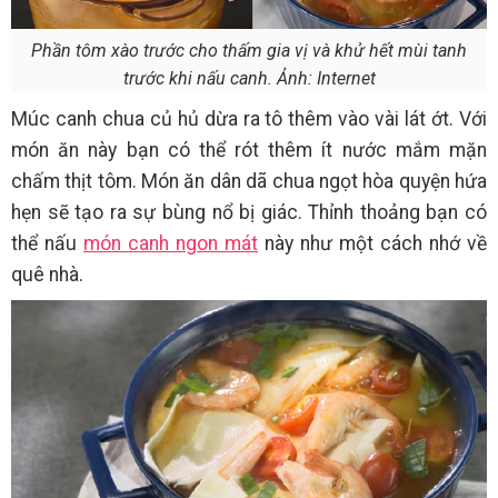
Phần tôm xào trước cho thấm gia vị và khử hết mùi tanh
trước khi nấu canh. Ảnh: Internet
Múc canh chua củ hủ dừa ra tô thêm vào vài lát ớt. Với
món ăn này bạn có thể rót thêm ít nước mắm mặn
chấm thịt tôm. Món ăn dân dã chua ngọt hòa quyện hứa
hẹn sẽ tạo ra sự bùng nổ bị giác. Thỉnh thoảng bạn có
thể nấu
món canh ngon mát
này như một cách nhớ về
quê nhà.