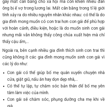
gây mất cân bằng cho xã hội mà còn khiến nhiều đàn
ông bị ế vợ trong lương lai. Mất cân bằng trong tỉ lệ giới
tính xảy ra do nhiều nguyên nhân khác nhau: có thể là do
gia đình mong muốn có con trai hơn con gái để phù hợp
với hoàn cảnh, điều kiện, hoặc là do muốn sinh con gái
nhưng mãi vẫn không thấy công chúa xuất hiện mà chỉ
thấy cậu ấm,...
Ngoài ra, bên cạnh nhiều gia đình thích sinh con trai thì
cũng không ít các gia đình mong muốn sinh con gái vì
các lý do như:
Con gái có thể giúp bố mẹ quán xuyến chuyện nhà
cửa, giặt giũ, nấu ăn hay dọn dẹp nhà,...
Có thể tự lập, tự chăm sóc bản thân để bố mẹ yên
tâm làm việc của mình.
Con gái sẽ chăm sóc, phụng dưỡng cha mẹ khi về
già.