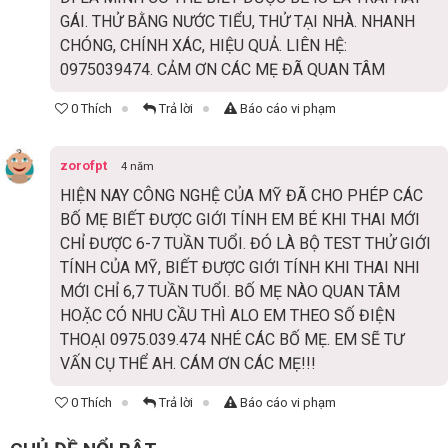
GÁI. THỬ BẰNG NƯỚC TIỂU, THỬ TẠI NHÀ. NHANH
CHÓNG, CHÍNH XÁC, HIỆU QUẢ. LIÊN HỆ:
0975039474. CẢM ƠN CÁC MẸ ĐÃ QUAN TÂM
0 Thích
Trả lời
Báo cáo vi phạm
zorofpt
4 năm
HIỆN NAY CÔNG NGHỆ CỦA MỸ ĐÃ CHO PHÉP CÁC
BỐ MẸ BIẾT ĐƯỢC GIỚI TÍNH EM BÉ KHI THAI MỚI
CHỈ ĐƯỢC 6-7 TUẦN TUỔI. ĐÓ LÀ BỘ TEST THỬ GIỚI
TÍNH CỦA MỸ, BIẾT ĐƯỢC GIỚI TÍNH KHI THAI NHI
MỚI CHỈ 6,7 TUẦN TUỔI. BỐ MẸ NÀO QUAN TÂM
HOẶC CÓ NHU CẦU THÌ ALO EM THEO SỐ ĐIỆN
THOẠI 0975.039.474 NHÉ CÁC BỐ MẸ. EM SẼ TƯ
VẤN CỤ THỂ AH. CÁM ƠN CÁC MẸ!!!
0 Thích
Trả lời
Báo cáo vi phạm