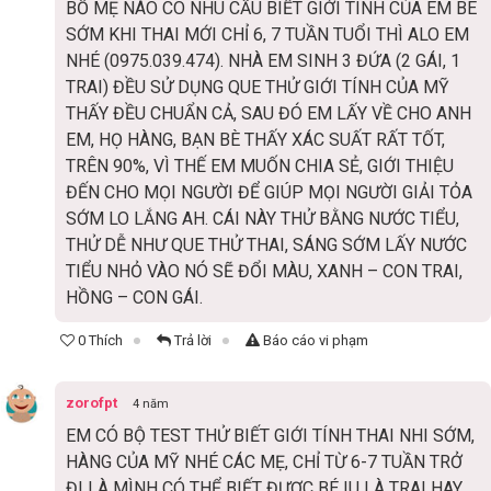
BỐ MẸ NÀO CÓ NHU CẦU BIẾT GIỚI TÍNH CỦA EM BÉ
SỚM KHI THAI MỚI CHỈ 6, 7 TUẦN TUỔI THÌ ALO EM
NHÉ (0975.039.474). NHÀ EM SINH 3 ĐỨA (2 GÁI, 1
TRAI) ĐỀU SỬ DỤNG QUE THỬ GIỚI TÍNH CỦA MỸ
THẤY ĐỀU CHUẨN CẢ, SAU ĐÓ EM LẤY VỀ CHO ANH
EM, HỌ HÀNG, BẠN BÈ THẤY XÁC SUẤT RẤT TỐT,
TRÊN 90%, VÌ THẾ EM MUỐN CHIA SẺ, GIỚI THIỆU
ĐẾN CHO MỌI NGƯỜI ĐỂ GIÚP MỌI NGƯỜI GIẢI TỎA
SỚM LO LẮNG AH. CÁI NÀY THỬ BẰNG NƯỚC TIỂU,
THỬ DỄ NHƯ QUE THỬ THAI, SÁNG SỚM LẤY NƯỚC
TIỂU NHỎ VÀO NÓ SẼ ĐỔI MÀU, XANH – CON TRAI,
HỒNG – CON GÁI.
0 Thích
Trả lời
Báo cáo vi phạm
zorofpt
4 năm
EM CÓ BỘ TEST THỬ BIẾT GIỚI TÍNH THAI NHI SỚM,
HÀNG CỦA MỸ NHÉ CÁC MẸ, CHỈ TỪ 6-7 TUẦN TRỞ
ĐI LÀ MÌNH CÓ THỂ BIẾT ĐƯỢC BÉ IU LÀ TRAI HAY