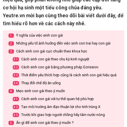
cơ hội hạ sinh một tiểu công chúa đáng yêu.
Yeutre.vn mời bạn cùng theo dõi bài viết dưới đây, để
tìm hiểu rõ hơn về các cách này nhé.
Ý nghĩa của việc sinh con gái
1.
Những yếu tố ảnh hưởng đến việc sinh con trai hay con gái
2.
Cách sinh con gái cực chuẩn theo khoa học
3.
Cách sinh con gái theo chu kỳ kinh nguyệt
3.1.
Cách sinh con gái bằng phương pháp Ecrission
3.2.
Thời điểm yêu thích hợp cũng là cách sinh con gái hiệu quả
3.3.
Thay đổi chế độ ăn uống
3.4.
Mẹo sinh con gái theo ý muốn
4.
Cách sinh con gái với tư thế quan hệ phù hợp
4.1.
Tạo môi trường âm đạo thuận lợi cho tinh trùng X
4.2.
Trước khi giao hợp người chồng hãy tắm nước nóng
4.3.
Ăn gì để sinh con gái theo ý muốn ?
5.