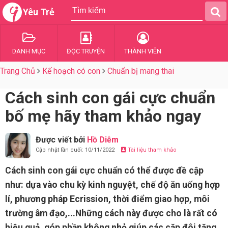
Yêu Trẻ
DANH MỤC
ĐỌC TRUYỆN
THÀNH VIÊN
Trang Chủ
Kế hoạch có con
Chuẩn bị mang thai
Cách sinh con gái cực chuẩn
bố mẹ hãy tham khảo ngay
Được viết bởi
Hồ Diễm
Cập nhật lần cuối: 10/11/2022
Tài liệu tham khảo
Cách sinh con gái cực chuẩn có thể được đề cập
như: dựa vào chu kỳ kinh nguyệt, chế độ ăn uống hợp
lí, phương pháp Ecrission, thời điểm giao hợp, môi
trường âm đạo,...Những cách này được cho là rất có
hiệu quả, góp phần không nhỏ giúp các cặp đôi tăng