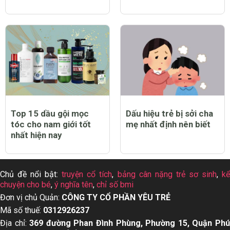
Top 15 dầu gội mọc
Dấu hiệu trẻ bị sởi cha
tóc cho nam giới tốt
mẹ nhất định nên biết
nhất hiện nay
Chủ đề nổi bật:
truyện cổ tích
,
bảng cân nặng trẻ sơ sinh
,
k
chuyện cho bé
,
ý nghĩa tên
,
chỉ số bmi
Đơn vị chủ Quản:
CÔNG TY CỔ PHẦN YÊU TRẺ
Mã số thuế:
0312926237
Địa chỉ:
369 đường Phan Đình Phùng, Phường 15, Quận Ph