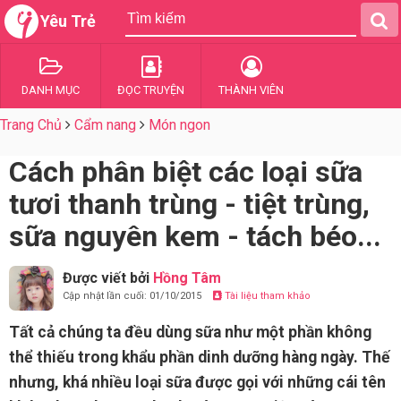
Yêu Trẻ
DANH MỤC
ĐỌC TRUYỆN
THÀNH VIÊN
Trang Chủ
Cẩm nang
Món ngon
Cách phân biệt các loại sữa
tươi thanh trùng - tiệt trùng,
sữa nguyên kem - tách béo...
Được viết bởi
Hồng Tâm
Cập nhật lần cuối: 01/10/2015
Tài liệu tham khảo
Tất cả chúng ta đều dùng sữa như một phần không
thể thiếu trong khẩu phần dinh dưỡng hàng ngày. Thế
nhưng, khá nhiều loại sữa được gọi với những cái tên