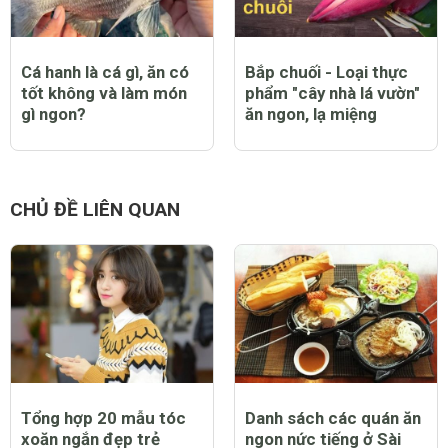
Cá hanh là cá gì, ăn có
Bắp chuối - Loại thực
tốt không và làm món
phẩm "cây nhà lá vườn"
gì ngon?
ăn ngon, lạ miệng
CHỦ ĐỀ LIÊN QUAN
Tổng hợp 20 mẫu tóc
Danh sách các quán ăn
xoăn ngắn đẹp trẻ
ngon nức tiếng ở Sài