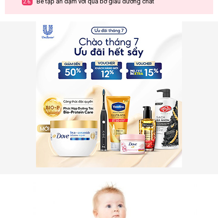
Bé tập ăn dặm với quả bơ giàu dưỡng chất
2.6.