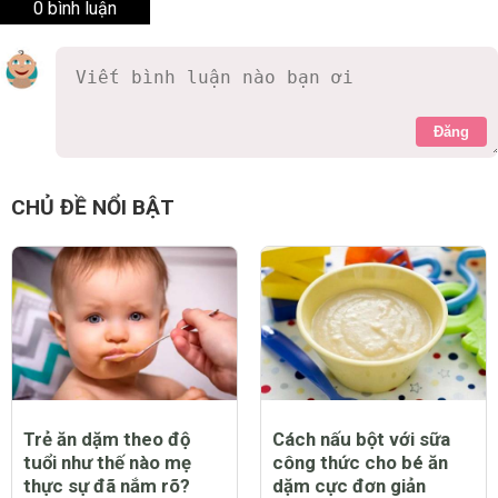
0 bình luận
Đăng
CHỦ ĐỀ NỔI BẬT
Trẻ ăn dặm theo độ
Cách nấu bột với sữa
tuổi như thế nào mẹ
công thức cho bé ăn
thực sự đã nắm rõ?
dặm cực đơn giản