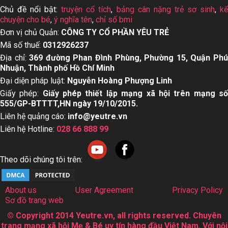
Chủ đề nổi bật:
truyện cổ tích
,
bảng cân nặng trẻ sơ sinh
,
k
chuyện cho bé
,
ý nghĩa tên
,
chỉ số bmi
Đơn vị chủ Quản:
CÔNG TY CỔ PHẦN YÊU TRẺ
Mã số thuế:
0312926237
Địa chỉ:
369 đường Phan Đình Phùng, Phường 15, Quận Ph
Nhuận, Thành phố Hồ Chí Minh
Đại diện pháp luật:
Nguyễn Hoàng Phượng Linh
Giấy phép:
Giấy phép thiết lập mạng xã hội trên mạng s
555/GP-BTTTT,HN ngày 19/10/2015.
Liên hệ quảng cáo:
info@yeutre.vn
Liên hệ Hotline:
028 66 888 99
Theo dõi chúng tôi trên:
About us
User Agreement
Privacy Policy
Sơ đồ trang web
© Copyright 2014 Yeutre.vn, all rights reserved. Chuyên
trang mạng xã hội Mẹ & Bé uy tín hàng đầu Việt Nam. Với nội