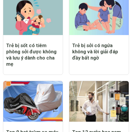
Trẻ bị sốt có tiêm
Trẻ bị sởi có ngứa
phòng sởi được không
không và lời giải đáp
và lưu ý dành cho cha
đầy bất ngờ
mẹ
Top 9 bạt trùm xe máy
Top 12 nước hoa nam