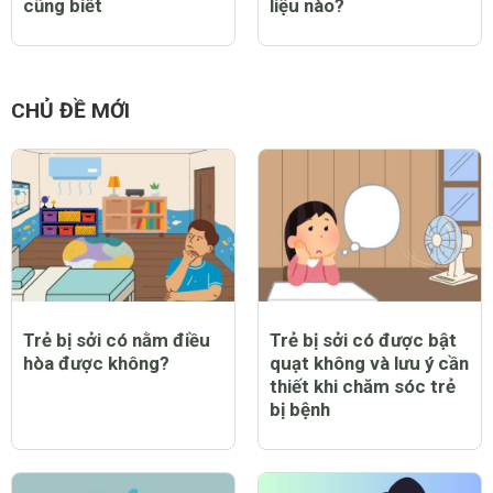
cũng biết
liệu nào?
CHỦ ĐỀ MỚI
Trẻ bị sởi có nằm điều
Trẻ bị sởi có được bật
hòa được không?
quạt không và lưu ý cần
thiết khi chăm sóc trẻ
bị bệnh