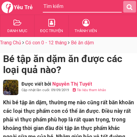
Yêu Trẻ
DANH MỤC
ĐỌC TRUYỆN
THÀNH VIÊN
Trang Chủ
Có con 0 - 12 tháng
Bé ăn dặm
Bé tập ăn dặm ăn được các
loại quả nào?
Được viết bởi
Nguyễn Thị Tuyết
Cập nhật lần cuối: 09/09/2019
Tài liệu tham khảo
Khi bé tập ăn dặm, thường mẹ nào cũng rất băn khoăn
các loại thực phẩm con có thể ăn được. Điều này rất
phải vì thực phẩm phù hợp là rất quan trọng, trong
khoảng thời gian đầu đời tập ăn thực phẩm khác
ngoài sữa mẹ của bé. Nhằm giúp bảo vệ tốt đường