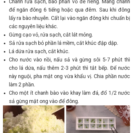
Chanh rửa sạch, bào phần vỏ để riêng. Mang chanh
để ngăn đông 6 tiếng hoặc qua đêm. Sau khi đông
lấy ra bào nhuyễn. Cất lại vào ngăn đông khi chuẩn bị
các nguyên liệu khác.
Gừng cạo vỏ, rửa sạch, cắt lát mỏng.
Sả rửa sạch bỏ phần lá mềm, cắt khúc đập dập.
Lá dứa rửa sạch, cắt khúc.
Cho nước vào nồi, nấu sả và gừng sôi 5-7 phút thì
cho lá dứa, nấu thêm 2-3 phút thì tắt bếp. Để nước
này nguội, pha mật ong vừa khẩu vị. Chia phần nước
làm 2 phần.
Cho một ít chanh bào vào khay làm đá, đổ 1/2 nước
sả gừng mật ong vào để đông.