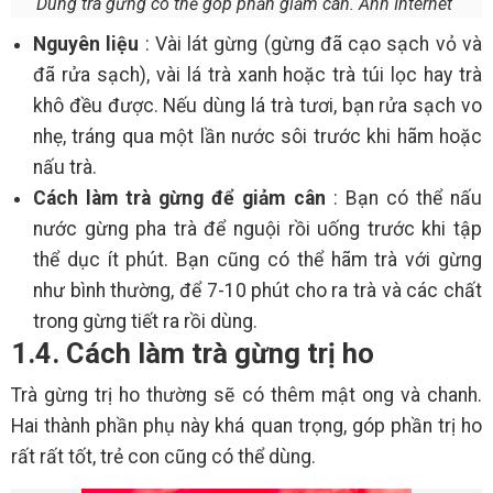
Dùng trà gừng có thể góp phần giảm cân. Ảnh Internet
Nguyên liệu
: Vài lát gừng (gừng đã cạo sạch vỏ và
đã rửa sạch), vài lá trà xanh hoặc trà túi lọc hay trà
khô đều được. Nếu dùng lá trà tươi, bạn rửa sạch vo
nhẹ, tráng qua một lần nước sôi trước khi hãm hoặc
nấu trà.
Cách làm trà gừng để giảm cân
: Bạn có thể nấu
nước gừng pha trà để nguội rồi uống trước khi tập
thể dục ít phút. Bạn cũng có thể hãm trà với gừng
như bình thường, để 7-10 phút cho ra trà và các chất
trong gừng tiết ra rồi dùng.
1.4. Cách làm trà gừng trị ho
Trà gừng trị ho thường sẽ có thêm mật ong và chanh.
Hai thành phần phụ này khá quan trọng, góp phần trị ho
rất rất tốt, trẻ con cũng có thể dùng.