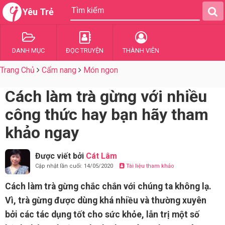
Yêu Trẻ
DANH MỤC
ĐỌC TRUYỆN
THÀNH VIÊN
Trang Chủ
Cẩm nang
Món ngon
Cách làm trà gừng với nhiều
công thức hay bạn hãy tham
khảo ngay
Được viết bởi
Cát Lâm
Cập nhật lần cuối: 14/05/2020
Tài liệu tham khảo
Cách làm trà gừng chắc chắn với chúng ta không lạ.
Vì, trà gừng được dùng khá nhiều và thường xuyên
bởi các tác dụng tốt cho sức khỏe, lẫn trị một số