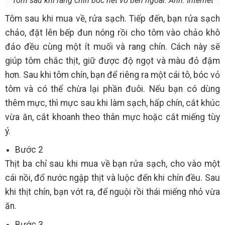
Tôm sau khi rang chín bóc hết vỏ bên ngoài. Ảnh: Internet
Tôm sau khi mua về, rửa sạch. Tiếp đến, bạn rửa sạch
chảo, đặt lên bếp đun nóng rồi cho tôm vào chảo khô
đảo đều cùng một ít muối và rang chín. Cách này sẽ
giúp tôm chắc thịt, giữ được độ ngọt và màu đỏ đậm
hơn. Sau khi tôm chín, bạn để riêng ra một cái tô, bóc vỏ
tôm và có thể chừa lại phần đuôi. Nếu bạn có dùng
thêm mực, thì mực sau khi làm sạch, hấp chín, cắt khúc
vừa ăn, cắt khoanh theo thân mực hoặc cắt miếng tùy
ý.
Bước 2
Thịt ba chỉ sau khi mua về bạn rửa sạch, cho vào một
cái nồi, đổ nước ngập thịt và luộc đến khi chín đều. Sau
khi thịt chín, bạn vớt ra, để nguội rồi thái miếng nhỏ vừa
ăn.
Bước 3