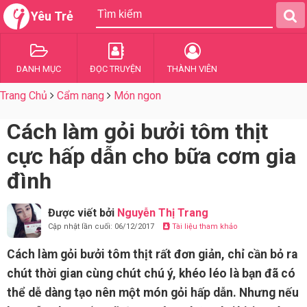
Yêu Trẻ
DANH MỤC
ĐỌC TRUYỆN
THÀNH VIÊN
Trang Chủ
Cẩm nang
Món ngon
Cách làm gỏi bưởi tôm thịt
cực hấp dẫn cho bữa cơm gia
đình
Được viết bởi
Nguyễn Thị Trang
Cập nhật lần cuối: 06/12/2017
Tài liệu tham khảo
Cách làm gỏi bưởi tôm thịt rất đơn giản, chỉ cần bỏ ra
chút thời gian cùng chút chú ý, khéo léo là bạn đã có
thể dễ dàng tạo nên một món gỏi hấp dẫn. Nhưng nếu