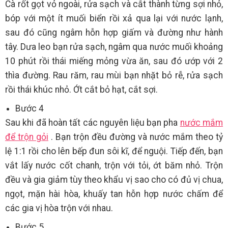
Cà rốt gọt vỏ ngoài, rửa sạch và cắt thành từng sợi nhỏ,
bóp với một ít muối biển rồi xả qua lại với nước lạnh,
sau đó cũng ngâm hỗn hợp giấm và đường như hành
tây. Dưa leo bạn rửa sạch, ngâm qua nước muối khoảng
10 phút rồi thái miếng mỏng vừa ăn, sau đó ướp với 2
thìa đường. Rau răm, rau mùi bạn nhặt bỏ rễ, rửa sạch
rồi thái khúc nhỏ. Ớt cắt bỏ hạt, cắt sợi.
Bước 4
Sau khi đã hoàn tất các nguyên liệu bạn pha
nước mắm
để trộn gỏi
. Bạn trộn đều đường và nước mắm theo tỷ
lệ 1:1 rồi cho lên bếp đun sôi kĩ, để nguội. Tiếp đến, bạn
vắt lấy nước cốt chanh, trộn với tỏi, ớt băm nhỏ. Trộn
đều và gia giảm tùy theo khẩu vị sao cho có đủ vị chua,
ngọt, mặn hài hòa, khuấy tan hỗn hợp nước chấm để
các gia vị hòa trộn với nhau.
Bước 5