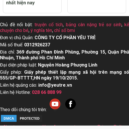
nhất hiện nay
Chủ đề nổi bật:
truyện cổ tích
,
bảng cân nặng trẻ sơ sinh
,
k
chuyện cho bé
,
ý nghĩa tên
,
chỉ số bmi
Đơn vị chủ Quản:
CÔNG TY CỔ PHẦN YÊU TRẺ
Mã số thuế:
0312926237
Địa chỉ:
369 đường Phan Đình Phùng, Phường 15, Quận Ph
Nhuận, Thành phố Hồ Chí Minh
Đại diện pháp luật:
Nguyễn Hoàng Phượng Linh
Giấy phép:
Giấy phép thiết lập mạng xã hội trên mạng s
555/GP-BTTTT,HN ngày 19/10/2015.
Liên hệ quảng cáo:
info@yeutre.vn
Liên hệ Hotline:
028 66 888 99
Theo dõi chúng tôi trên:
About us
User Agreement
Privacy Policy