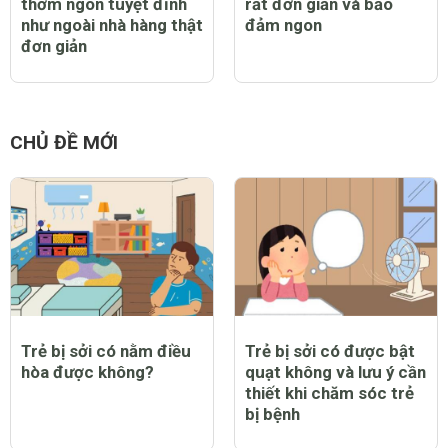
thơm ngon tuyệt đỉnh
rất đơn giản và bảo
như ngoài nhà hàng thật
đảm ngon
đơn giản
CHỦ ĐỀ MỚI
Trẻ bị sởi có nằm điều
Trẻ bị sởi có được bật
hòa được không?
quạt không và lưu ý cần
thiết khi chăm sóc trẻ
bị bệnh