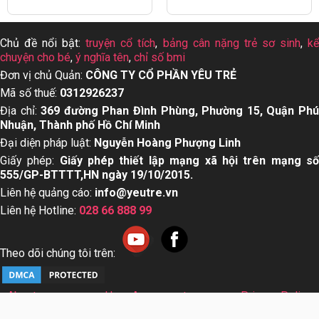
Chủ đề nổi bật:
truyện cổ tích
,
bảng cân nặng trẻ sơ sinh
,
k
chuyện cho bé
,
ý nghĩa tên
,
chỉ số bmi
Đơn vị chủ Quản:
CÔNG TY CỔ PHẦN YÊU TRẺ
Mã số thuế:
0312926237
Địa chỉ:
369 đường Phan Đình Phùng, Phường 15, Quận Ph
Nhuận, Thành phố Hồ Chí Minh
Đại diện pháp luật:
Nguyễn Hoàng Phượng Linh
Giấy phép:
Giấy phép thiết lập mạng xã hội trên mạng s
555/GP-BTTTT,HN ngày 19/10/2015.
Liên hệ quảng cáo:
info@yeutre.vn
Liên hệ Hotline:
028 66 888 99
Theo dõi chúng tôi trên:
About us
User Agreement
Privacy Policy
Sơ đồ trang web