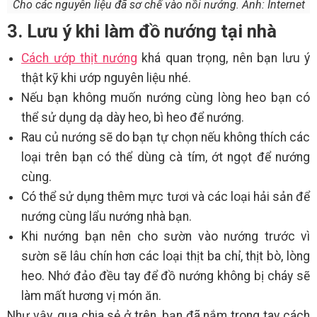
Cho các nguyên liệu đã sơ chế vào nồi nướng. Ảnh: Internet
3. Lưu ý khi làm đồ nướng tại nhà
Cách ướp thịt nướng
khá quan trọng, nên bạn lưu ý
thật kỹ khi ướp nguyên liệu nhé.
Nếu bạn không muốn nướng cùng lòng heo bạn có
thể sử dụng dạ dày heo, bì heo để nướng.
Rau củ nướng sẽ do bạn tự chọn nếu không thích các
loại trên bạn có thể dùng cà tím, ớt ngọt để nướng
cùng.
Có thể sử dụng thêm mực tươi và các loại hải sản để
nướng cùng lẩu nướng nhà bạn.
Khi nướng bạn nên cho sườn vào nướng trước vì
sườn sẽ lâu chín hơn các loại thịt ba chỉ, thịt bò, lòng
heo. Nhớ đảo đều tay để đồ nướng không bị cháy sẽ
làm mất hương vị món ăn.
Như vậy, qua chia sẻ ở trên, bạn đã nắm trong tay cách