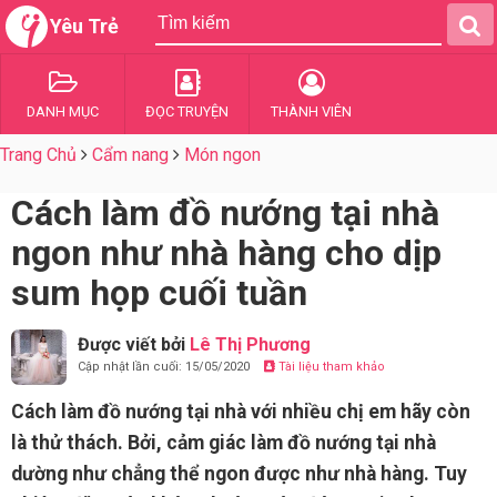
Yêu Trẻ
DANH MỤC
ĐỌC TRUYỆN
THÀNH VIÊN
Trang Chủ
Cẩm nang
Món ngon
Cách làm đồ nướng tại nhà
ngon như nhà hàng cho dịp
sum họp cuối tuần
Được viết bởi
Lê Thị Phương
Cập nhật lần cuối: 15/05/2020
Tài liệu tham khảo
Cách làm đồ nướng tại nhà với nhiều chị em hãy còn
là thử thách. Bởi, cảm giác làm đồ nướng tại nhà
dường như chẳng thể ngon được như nhà hàng. Tuy