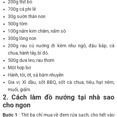
200g thịt bò
700g cá phi lê
30g sườn thăn non
500g tôm
100g nấm kim châm, nấm sò
300g lòng non
200g rau củ nướng đi kèm như ngô, đậu bắp, cà
chua, hành tây, bí đỏ.
500g dưa leo, rau thơm
Một hợp bơ
Hành, tỏi, ớt, sả băm nhuyễn
Gia vị: Xì dầu, sốt BBQ, sốt cà chua, tiêu, hạt nêm,
muối, giấm.
2. Cách làm đồ nướng tại nhà sao
cho ngon
Bước 1
: Thịt ba chỉ mua về đem rửa sạch, cho hết vào