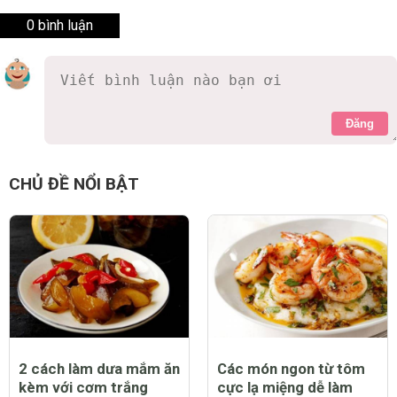
0 bình luận
Đăng
CHỦ ĐỀ NỔI BẬT
2 cách làm dưa mắm ăn
Các món ngon từ tôm
kèm với cơm trắng
cực lạ miệng dễ làm