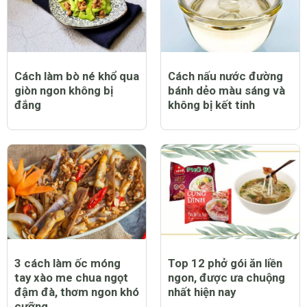
Cách làm bò né khổ qua
Cách nấu nước đường
giòn ngon không bị
bánh dẻo màu sáng và
đắng
không bị kết tinh
3 cách làm ốc móng
Top 12 phở gói ăn liền
tay xào me chua ngọt
ngon, được ưa chuộng
đậm đà, thơm ngon khó
nhất hiện nay
cưỡng