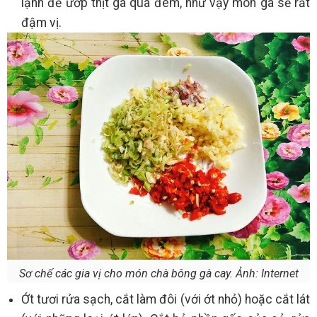
lạnh để ướp thịt gà qua đêm, như vậy món gà sẽ rất
đậm vị.
Sơ chế các gia vị cho món chà bông gà cay. Ảnh: Internet
Ớt tươi rửa sạch, cắt làm đôi (với ớt nhỏ) hoặc cắt lát