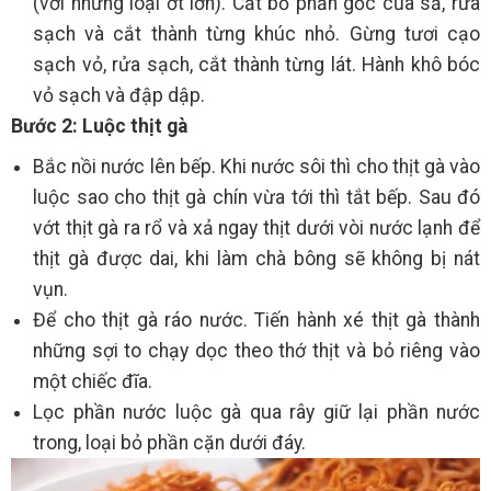
(với những loại ớt lớn). Cắt bỏ phần gốc của sả, rửa
sạch và cắt thành từng khúc nhỏ. Gừng tươi cạo
sạch vỏ, rửa sạch, cắt thành từng lát. Hành khô bóc
vỏ sạch và đập dập.
Bước 2: Luộc thịt gà
Bắc nồi nước lên bếp. Khi nước sôi thì cho thịt gà vào
luộc sao cho thịt gà chín vừa tới thì tắt bếp. Sau đó
vớt thịt gà ra rổ và xả ngay thịt dưới vòi nước lạnh để
thịt gà được dai, khi làm chà bông sẽ không bị nát
vụn.
Để cho thịt gà ráo nước. Tiến hành xé thịt gà thành
những sợi to chạy dọc theo thớ thịt và bỏ riêng vào
một chiếc đĩa.
Lọc phần nước luộc gà qua rây giữ lại phần nước
trong, loại bỏ phần cặn dưới đáy.