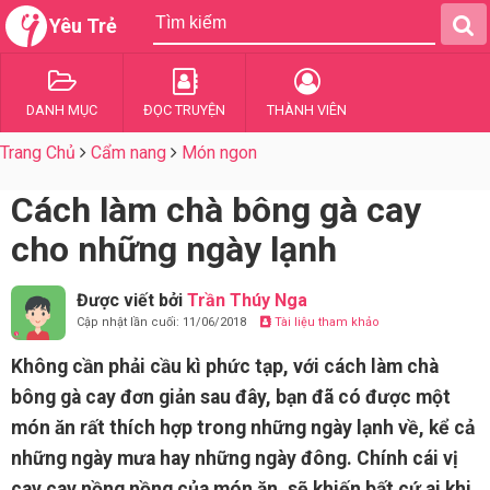
Yêu Trẻ
DANH MỤC
ĐỌC TRUYỆN
THÀNH VIÊN
Trang Chủ
Cẩm nang
Món ngon
Cách làm chà bông gà cay
cho những ngày lạnh
Được viết bởi
Trần Thúy Nga
Cập nhật lần cuối: 11/06/2018
Tài liệu tham khảo
Không cần phải cầu kì phức tạp, với cách làm chà
bông gà cay đơn giản sau đây, bạn đã có được một
món ăn rất thích hợp trong những ngày lạnh về, kể cả
những ngày mưa hay những ngày đông. Chính cái vị
cay cay nồng nồng của món ăn, sẽ khiến bất cứ ai khi