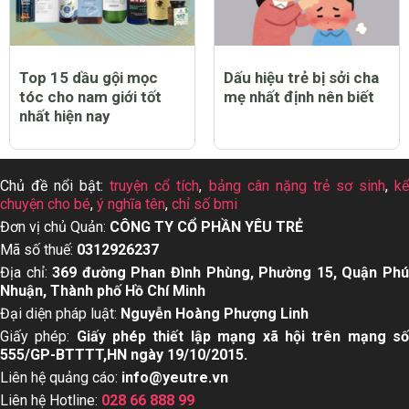
Top 15 dầu gội mọc
Dấu hiệu trẻ bị sởi cha
tóc cho nam giới tốt
mẹ nhất định nên biết
nhất hiện nay
Chủ đề nổi bật:
truyện cổ tích
,
bảng cân nặng trẻ sơ sinh
,
k
chuyện cho bé
,
ý nghĩa tên
,
chỉ số bmi
Đơn vị chủ Quản:
CÔNG TY CỔ PHẦN YÊU TRẺ
Mã số thuế:
0312926237
Địa chỉ:
369 đường Phan Đình Phùng, Phường 15, Quận Ph
Nhuận, Thành phố Hồ Chí Minh
Đại diện pháp luật:
Nguyễn Hoàng Phượng Linh
Giấy phép:
Giấy phép thiết lập mạng xã hội trên mạng s
555/GP-BTTTT,HN ngày 19/10/2015.
Liên hệ quảng cáo:
info@yeutre.vn
Liên hệ Hotline:
028 66 888 99