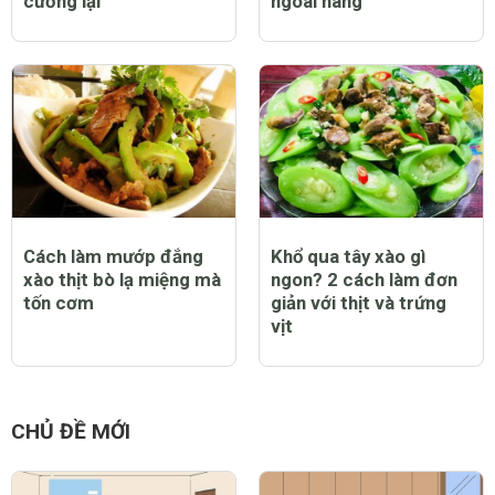
cưỡng lại
ngoài hàng
Cách làm mướp đắng
Khổ qua tây xào gì
xào thịt bò lạ miệng mà
ngon? 2 cách làm đơn
tốn cơm
giản với thịt và trứng
vịt
CHỦ ĐỀ MỚI