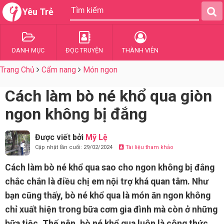
Yêu Trẻ
DANH MỤC
ĐỌC TRUYỆN
THÀNH VIÊN
Trang Chủ
Cẩm nang
Món ngon
Cách làm bò né khổ qua giòn
ngon không bị đắng
Được viết bởi
Mỹ Lệ
Cập nhật lần cuối: 29/02/2024
Tài liệu tham khảo
Cách làm bò né khổ qua sao cho ngon không bị đắng
chắc chắn là điều chị em nội trợ khá quan tâm. Như
bạn cũng thấy, bò né khổ qua là món ăn ngon không
chỉ xuất hiện trong bữa cơm gia đình mà còn ở những
bữa tiệc. Thế nên, bò né khổ qua luôn là công thức