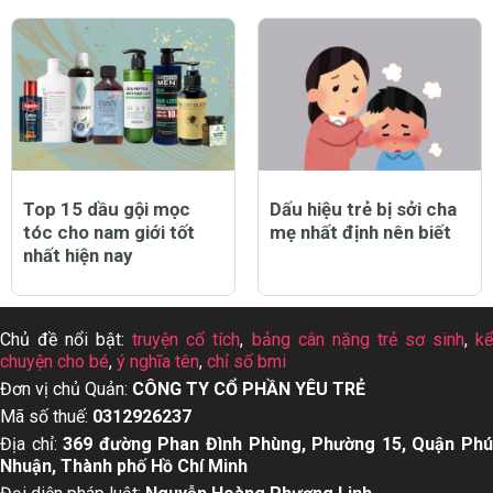
Top 15 dầu gội mọc
Dấu hiệu trẻ bị sởi cha
tóc cho nam giới tốt
mẹ nhất định nên biết
nhất hiện nay
Chủ đề nổi bật:
truyện cổ tích
,
bảng cân nặng trẻ sơ sinh
,
k
chuyện cho bé
,
ý nghĩa tên
,
chỉ số bmi
Đơn vị chủ Quản:
CÔNG TY CỔ PHẦN YÊU TRẺ
Mã số thuế:
0312926237
Địa chỉ:
369 đường Phan Đình Phùng, Phường 15, Quận Ph
Nhuận, Thành phố Hồ Chí Minh