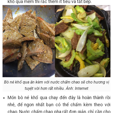
khổ qua mềm thì rắc thêm ít tiêu và tắt bếp.
Bò né khổ qua ăn kèm với nước chấm chao sẽ cho hương vị
tuyệt vời hơn rất nhiều. Ảnh: Internet
Món bò né khổ qua chay đến đây là hoàn thành rồi
nhé, để ngon nhất bạn có thể chấm kèm theo với
chao. Nước chấm chao pha rất đơn giản, chỉ cần cho