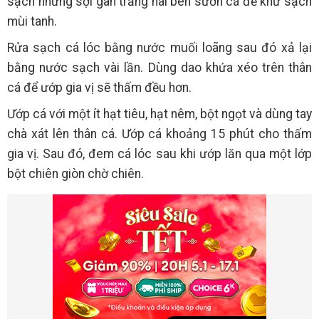
sạch những sợi gân trắng hai bên sườn cá để khử sạch
mùi tanh.
Rửa sạch cá lóc bằng nước muối loãng sau đó xả lại
bằng nước sạch vài lần. Dùng dao khứa xéo trên thân
cá để ướp gia vị sẽ thấm đều hơn.
Ướp cá với một ít hạt tiêu, hạt nêm, bột ngọt và dùng tay
chà xát lên thân cá. Ướp cá khoảng 15 phút cho thấm
gia vị. Sau đó, đem cá lóc sau khi ướp lăn qua một lớp
bột chiên giòn chờ chiên.