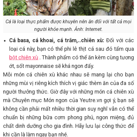
Cá là loại thực phẩm được khuyên nên ăn đối với tất cả mọi
người khỏe mạnh. Ảnh: Internet.
Cá basa, cá khoai, cá trắm,..chiên xù:
Đối với các
loại cá này, bạn có thể phi lê thịt cá sau đó tẩm qua
bột chiên xù
. Thành phẩm có thể ăn kèm cùng tương
ớt, sốt mayonnaise sẽ khá ngon đấy.
Mỗi món cá chiên xù khác nhau sẽ mang lại cho bạn
những mùi vị riêng kích thích vị giác thèm ăn của đa số
người thưởng thức. Giờ đây với những món cá chiên xù
mà Chuyên mục Món ngon của Yeutre.vn gợi ý, bạn sẽ
không cần phải mất nhiều thời gian suy nghĩ vẫn có thể
chuẩn bị những bữa cơm phong phú, ngon miệng, đủ
chất dinh dưỡng cho gia đình. Hãy lưu lại công thức để
khi cần là làm ngay bạn nhé.