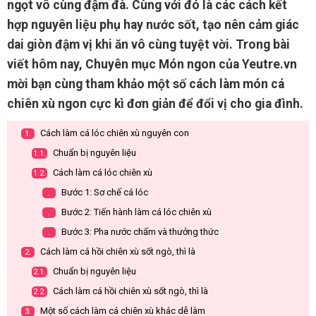
ngọt vô cùng đậm đà. Cùng với đó là các cách kết
hợp nguyên liệu phụ hay nước sốt, tạo nên cảm giác
dai giòn đậm vị khi ăn vô cùng tuyệt vời. Trong bài
viết hôm nay, Chuyên mục Món ngon của Yeutre.vn
mời bạn cùng tham khảo một số cách làm món cá
chiên xù ngon cực kì đơn giản để đổi vị cho gia đình.
Cách làm cá lóc chiên xù nguyên con
1.
Chuẩn bị nguyên liệu
1.1.
Cách làm cá lóc chiên xù
1.2.
Bước 1: Sơ chế cá lóc
.
Bước 2: Tiến hành làm cá lóc chiên xù
.
Bước 3: Pha nước chấm và thưởng thức
.
Cách làm cá hồi chiên xù sốt ngò, thì là
2.
Chuẩn bị nguyên liệu
2.1.
Cách làm cá hồi chiên xù sốt ngò, thì là
2.2.
Một số cách làm cá chiên xù khác dễ làm
3.