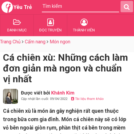
Yêu Trẻ
DANH MỤC
ĐỌC TRUYỆN
THÀNH VIÊN
Trang Chủ
Cẩm nang
Món ngon
Cá chiên xù: Những cách làm
đơn giản mà ngon và chuẩn
vị nhất
Được viết bởi
Khánh Kim
Cập nhật lần cuối: 09/04/2022
Tài liệu tham khảo
Cá chiên xù là món ăn gây nghiện rất quen thuộc
trong bữa cơm gia đình. Món cá chiên này sẽ có lớp
vỏ bên ngoài giòn rụm, phần thịt cá bên trong mềm