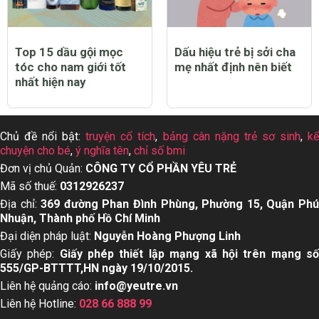
Top 15 dầu gội mọc
Dấu hiệu trẻ bị sởi cha
tóc cho nam giới tốt
mẹ nhất định nên biết
nhất hiện nay
Chủ đề nổi bật:
truyện cổ tích
,
bảng cân nặng trẻ sơ sinh
,
k
chuyện cho bé
,
ý nghĩa tên
,
chỉ số bmi
Đơn vị chủ Quản:
CÔNG TY CỔ PHẦN YÊU TRẺ
Mã số thuế:
0312926237
Địa chỉ:
369 đường Phan Đình Phùng, Phường 15, Quận Ph
Nhuận, Thành phố Hồ Chí Minh
Đại diện pháp luật:
Nguyễn Hoàng Phượng Linh
Giấy phép:
Giấy phép thiết lập mạng xã hội trên mạng s
555/GP-BTTTT,HN ngày 19/10/2015.
Liên hệ quảng cáo:
info@yeutre.vn
Liên hệ Hotline:
028 66 888 99