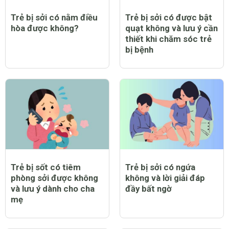
Trẻ bị sởi có nằm điều
Trẻ bị sởi có được bật
hòa được không?
quạt không và lưu ý cần
thiết khi chăm sóc trẻ
bị bệnh
Trẻ bị sốt có tiêm
Trẻ bị sởi có ngứa
phòng sởi được không
không và lời giải đáp
và lưu ý dành cho cha
đầy bất ngờ
mẹ