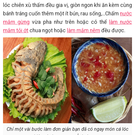
lóc chiên xù thấm đều gia vị, giòn ngon khi ăn kèm cùng
bánh tráng cuốn thêm một ít bún, rau sống,…Chấm
nước
mắm gừng
vừa pha như trên hoặc có thể
làm nước
mắm tỏi ớt
chua ngọt hoặc
làm mắm nêm
đều được.
Chỉ một vài bước làm đơn giản bạn đã có ngay món cá lóc