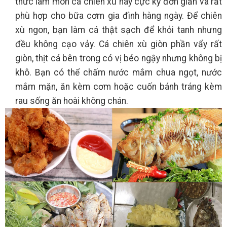
thức làm món cá chiên xù này cực kỳ đơn giản và rất
phù hợp cho bữa cơm gia đình hàng ngày. Để chiên
xù ngon, bạn làm cá thật sạch để khỏi tanh nhưng
đều không cạo vảy. Cá chiên xù giòn phần vẩy rất
giòn, thịt cá bên trong có vị béo ngậy nhưng không bị
khô. Bạn có thể chấm nước mắm chua ngọt, nước
mắm mặn, ăn kèm cơm hoặc cuốn bánh tráng kèm
rau sống ăn hoài không chán.