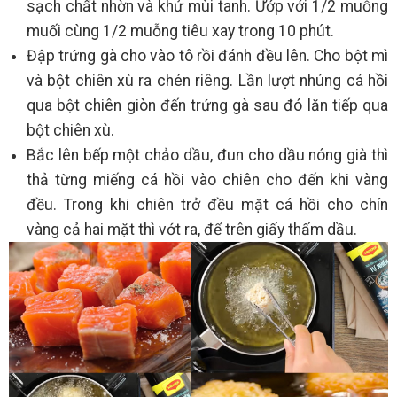
sạch chất nhờn và khử mùi tanh. Ướp với 1/2 muỗng
muối cùng 1/2 muỗng tiêu xay trong 10 phút.
Đập trứng gà cho vào tô rồi đánh đều lên. Cho bột mì
và bột chiên xù ra chén riêng. Lần lượt nhúng cá hồi
qua bột chiên giòn đến trứng gà sau đó lăn tiếp qua
bột chiên xù.
Bắc lên bếp một chảo dầu, đun cho dầu nóng già thì
thả từng miếng cá hồi vào chiên cho đến khi vàng
đều. Trong khi chiên trở đều mặt cá hồi cho chín
vàng cả hai mặt thì vớt ra, để trên giấy thấm dầu.