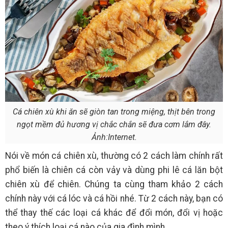
Cá chiên xù khi ăn sẽ giòn tan trong miệng, thịt bên trong
ngọt mềm đủ hương vị chắc chắn sẽ đưa cơm lắm đây.
Ảnh:Internet.
Nói về món cá chiên xù, thường có 2 cách làm chính rất
phổ biến là chiên cá còn vảy và dùng phi lê cá lăn bột
chiên xù để chiên. Chúng ta cùng tham khảo 2 cách
chính này với cá lóc và cá hồi nhé. Từ 2 cách này, bạn có
thể thay thế các loại cá khác để đổi món, đổi vị hoặc
theo ý thích loại cá nào của gia đình mình.