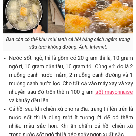
Bạn còn có thể khử mùi tanh cá hồi bằng cách ngâm trong
sữa tươi không đường. Ảnh: Internet.
Nước sốt ngò, thì là gồm có 20 gram thì là, 10 gram
ngò rí, 10 gram cần tàu, 10 gram tỏi. Cùng với đó là 2
muỗng canh nước mắm, 2 muỗng canh đường và 1
muỗng canh nước lọc. Cho tất cả vào máy xay và xay
nhuyễn sau đó trộn thêm 100 gram
sốt mayonnaise
và khuấy đều lên.
Cá hồi sau khi chiên xù cho ra đĩa, trang trí lên trên là
nước sốt thì là cùng một ít tương ớt để có thêm
nhiều màu sắc hơn. Khi ăn chấm cá hồi chiên xù
trong nước sốt ngò thì là béo ngậy ngon xuất sắc.