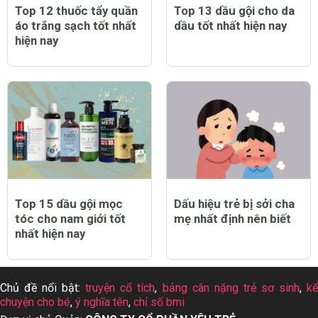
Top 12 thuốc tẩy quần
Top 13 dầu gội cho da
áo trắng sạch tốt nhất
dầu tốt nhất hiện nay
hiện nay
Top 15 dầu gội mọc
Dấu hiệu trẻ bị sởi cha
tóc cho nam giới tốt
mẹ nhất định nên biết
nhất hiện nay
Chủ đề nổi bật:
truyện cổ tích
,
bảng cân nặng trẻ sơ sinh
,
k
chuyện cho bé
,
ý nghĩa tên
,
chỉ số bmi