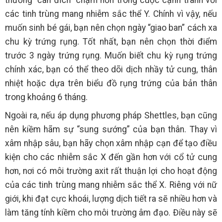
thường “cán đích” chậm hơn trong cuộc cạnh tranh với
các tinh trùng mang nhiễm sắc thể Y. Chính vì vậy, nếu
muốn sinh bé gái, bạn nên chọn ngày “giao ban” cách xa
chu kỳ trứng rụng. Tốt nhất, bạn nên chọn thời điểm
trước 3 ngày trứng rụng. Muốn biết chu kỳ rụng trứng
chính xác, bạn có thể theo dõi dịch nhầy tử cung, thân
nhiệt hoặc dựa trên biểu đồ rụng trứng của bản thân
trong khoảng 6 tháng.
Ngoài ra, nếu áp dụng phương pháp Shettles, bạn cũng
nên kiềm hãm sự “sung sướng” của bạn thân. Thay vì
xâm nhập sâu, bạn hãy chọn xâm nhập cạn để tạo điều
kiện cho các nhiễm sắc X đến gần hơn với cổ tử cung
hơn, nơi có môi trường axit rất thuận lợi cho hoạt động
của các tinh trùng mang nhiễm sắc thể X. Riêng với nữ
giới, khi đạt cực khoái, lượng dịch tiết ra sẽ nhiều hơn và
làm tăng tính kiềm cho môi trường âm đạo. Điều này sẽ