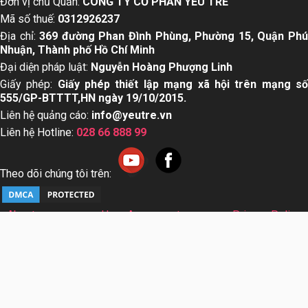
Đơn vị chủ Quản:
CÔNG TY CỔ PHẦN YÊU TRẺ
Mã số thuế:
0312926237
Địa chỉ:
369 đường Phan Đình Phùng, Phường 15, Quận Ph
Nhuận, Thành phố Hồ Chí Minh
Đại diện pháp luật:
Nguyễn Hoàng Phượng Linh
Giấy phép:
Giấy phép thiết lập mạng xã hội trên mạng s
555/GP-BTTTT,HN ngày 19/10/2015.
Liên hệ quảng cáo:
info@yeutre.vn
Liên hệ Hotline:
028 66 888 99
Theo dõi chúng tôi trên:
About us
User Agreement
Privacy Policy
Sơ đồ trang web
© Copyright 2014 Yeutre.vn, all rights reserved. Chuyên
trang mạng xã hội Mẹ & Bé uy tín hàng đầu Việt Nam. Với nội
dung được viết và tham vấn bởi các chuyên gia & Bác sĩ
hàng đầu trong lĩnh vực.