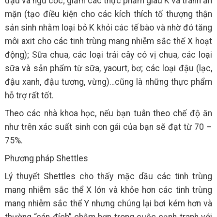
đậu và ngũ cốc; giảm các thực phẩm giàu K và tránh ăn
mặn (tạo điều kiện cho các kích thích tố thượng thận
sản sinh nhằm loại bỏ K khỏi các tế bào và nhờ đó tăng
môi axit cho các tinh trùng mang nhiễm sắc thể X hoạt
động); Sữa chua, các loại trái cây có vị chua, các loại
sữa và sản phẩm từ sữa, yaourt, bơ; các loại đậu (lạc,
đậu xanh, đậu tương, vừng)…cũng là những thực phẩm
hỗ trợ rất tốt.
Theo các nhà khoa học, nếu bạn tuân theo chế độ ăn
như trên xác suất sinh con gái của bạn sẽ đạt từ 70 –
75%.
Phương pháp Shettles
Lý thuyết Shettles cho thấy mặc dầu các tinh trùng
mang nhiễm sắc thể X lớn và khỏe hơn các tinh trùng
mang nhiễm sắc thể Y nhưng chúng lại bơi kém hơn và