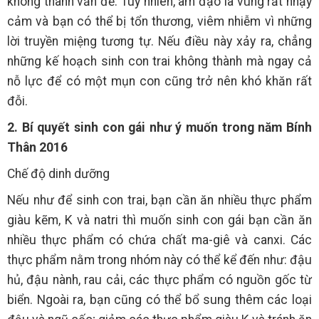
không thành vấn đề. Tuy nhiên, âm đạo là vùng rất nhạy
cảm và bạn có thể bị tổn thương, viêm nhiễm vì những
lời truyền miệng tương tự. Nếu điều này xảy ra, chẳng
những kế hoạch sinh con trai không thành mà ngay cả
nỗ lực để có một mụn con cũng trở nên khó khăn rất
đỗi.
2. Bí quyết sinh con gái như ý muốn trong năm Bính
Thân 2016
Chế độ dinh dưỡng
Nếu như để sinh con trai, bạn cần ăn nhiều thực phẩm
giàu kẽm, K và natri thì muốn sinh con gái bạn cần ăn
nhiều thực phẩm có chứa chất ma-giê và canxi. Các
thực phẩm nằm trong nhóm này có thể kể đến như: đậu
hủ, đậu nành, rau cải, các thực phẩm có nguồn gốc từ
biển. Ngoài ra, bạn cũng có thể bổ sung thêm các loại