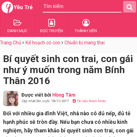
Yêu Trẻ
DANH MỤC
ĐỌC TRUYỆN
THÀNH VIÊN
Trang Chủ
Kế hoạch có con
Chuẩn bị mang thai
Bí quyết sinh con trai, con gái
như ý muốn trong năm Bính
Thân 2016
Được viết bởi
Hồng Tâm
Cập nhật lần cuối: 18/11/2017
Tài liệu tham khảo
Đối với nhiều gia đình Việt, nhà nào có đủ nếp, đủ tẻ
hạnh phúc sẽ tròn đầy. Nếu bạn chưa có nhiều kinh
nghiệm, hãy tham khảo bí quyết sinh con trai, con gái