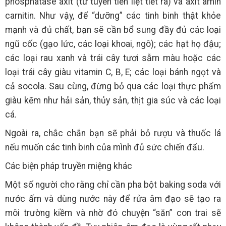
phosphatase axít (từ tuyến tiền liệt tiết ra) và axít amin
carnitin. Như vậy, để “dưỡng” các tinh binh thật khỏe
mạnh và đủ chất, bạn sẽ cần bổ sung đầy đủ các loại
ngũ cốc (gạo lức, các loại khoai, ngô); các hạt họ đậu;
các loại rau xanh và trái cây tươi sẫm màu hoặc các
loại trái cây giàu vitamin C, B, E; các loại bánh ngọt và
cả socola. Sau cùng, đừng bỏ qua các loại thực phẩm
giàu kẽm như hải sản, thủy sản, thịt gia súc và các loại
cá.
Ngoài ra, chắc chắn bạn sẽ phải bỏ rượu và thuốc lá
nếu muốn các tinh binh của mình đủ sức chiến đấu.
Các biện pháp truyền miệng khác
Một số người cho rằng chỉ cần pha bột baking soda với
nước ấm và dùng nước này để rửa âm đạo sẽ tạo ra
môi trường kiềm và nhờ đó chuyện “săn” con trai sẽ