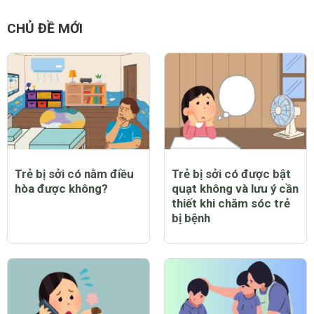
CHỦ ĐỀ MỚI
Trẻ bị sởi có nằm điều
Trẻ bị sởi có được bật
hòa được không?
quạt không và lưu ý cần
thiết khi chăm sóc trẻ
bị bệnh