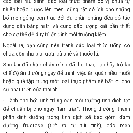
các loại rau xanh; các loại thực phẩm có vị chua tự
nhiên hoặc được lên men…cũng rất có ích cho những
bố mẹ ngóng con trai. Bởi đa phần chúng đều có tác
dụng cân bằng natri và cung cấp lượng kali cần thiết
cho cơ thể để duy trì ổn định môi trường kiềm.
Ngoài ra, bạn cũng nên tránh các loại thức uống có
chứa cồn như bia rượu, cà phê và thuốc lá.
Sau khi đã chắc chắn mình đã thụ thai, bạn hãy trở lại
chế độ ăn thường ngày để tránh việc ăn quá nhiều muối
hoặc quá tập trung một loại thực phẩm sẽ bất lợi cho
sự phát triển của thai nhi.
- Dành cho bố: Tinh trùng cần môi trường tinh dịch tốt
để chuẩn bị cho ngày “lâm trận”. Thông thường, thành
phần dinh dưỡng trong tinh dịch sẽ bao gồm: đạm
đường fructose (tiết ra từ túi tinh), các men