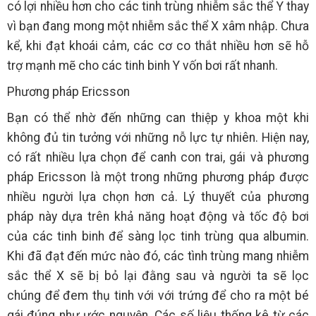
có lợi nhiều hơn cho các tinh trùng nhiễm sắc thể Y thay
vì bạn đang mong một nhiễm sắc thể X xâm nhập. Chưa
kể, khi đạt khoái cảm, các cơ co thắt nhiều hơn sẽ hỗ
trợ mạnh mẽ cho các tinh binh Y vốn bơi rất nhanh.
Phương pháp Ericsson
Bạn có thể nhờ đến những can thiệp y khoa một khi
không đủ tin tưởng với những nỗ lực tự nhiên. Hiện nay,
có rất nhiều lựa chọn để canh con trai, gái và phương
pháp Ericsson là một trong những phương pháp được
nhiều người lựa chọn hơn cả. Lý thuyết của phương
pháp này dựa trên khả năng hoạt động và tốc độ bơi
của các tinh binh để sàng lọc tinh trùng qua albumin.
Khi đã đạt đến mức nào đó, các tình trùng mang nhiễm
sắc thể X sẽ bị bỏ lại đằng sau và người ta sẽ lọc
chúng để đem thụ tinh với với trứng để cho ra một bé
gái đúng như ước nguyện. Các số liệu thống kê từ các