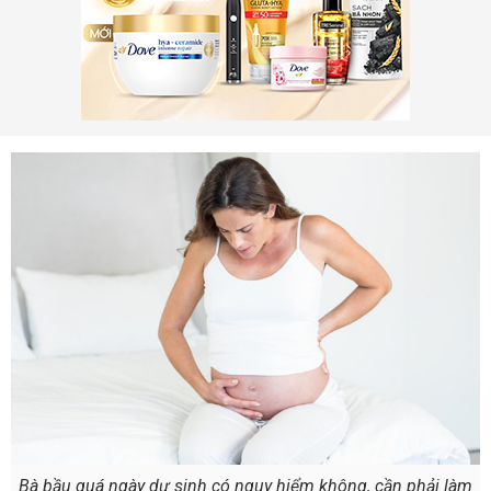
Bà bầu quá ngày dự sinh có nguy hiểm không, cần phải làm