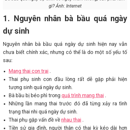
gì? Ảnh: Internet
1. Nguyên nhân bà bầu quá ngày
dự sinh
Nguyên nhân bà bầu quá ngày dự sinh hiện nay vẫn
chưa biết chính xác, nhưng có thể là do một số yếu tố
sau:
Mang thai con trai
.
Thai phụ sinh con đầu lòng rất dễ gặp phải hiện
tượng sinh quá ngày dự sinh.
Bà bầu bị béo phì trong
quá trình mang thai
.
Những lần mang thai trước đó đã từng xảy ra tình
trạng thai nhi quá ngày dự sinh.
Thai phụ gặp vấn đề về
nhau thai
.
Tiền sử gia đình, người thân có thai kỳ kéo dài hơn