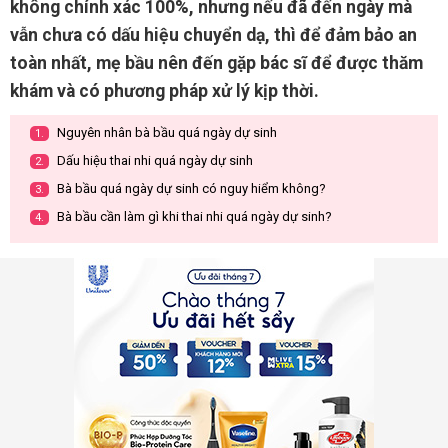
không chính xác 100%, nhưng nếu đã đến ngày mà
vẫn chưa có dấu hiệu chuyển dạ, thì để đảm bảo an
toàn nhất, mẹ bầu nên đến gặp bác sĩ để được thăm
khám và có phương pháp xử lý kịp thời.
Nguyên nhân bà bầu quá ngày dự sinh
1.
Dấu hiệu thai nhi quá ngày dự sinh
2.
Bà bầu quá ngày dự sinh có nguy hiểm không?
3.
Bà bầu cần làm gì khi thai nhi quá ngày dự sinh?
4.