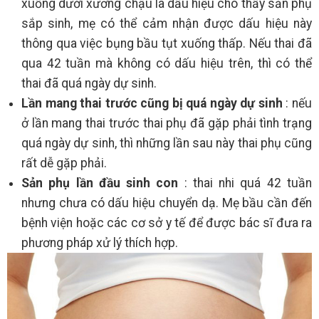
xuống dưới xương chậu là dấu hiệu cho thấy sản phụ
sắp sinh, mẹ có thể cảm nhận được dấu hiệu này
thông qua việc bụng bầu tụt xuống thấp. Nếu thai đã
qua 42 tuần mà không có dấu hiệu trên, thì có thể
thai đã quá ngày dự sinh.
Lần mang thai trước cũng bị quá ngày dự sinh
: nếu
ở lần mang thai trước thai phụ đã gặp phải tình trạng
quá ngày dự sinh, thì những lần sau này thai phụ cũng
rất dễ gặp phải.
Sản phụ lần đầu sinh con
: thai nhi quá 42 tuần
nhưng chưa có dấu hiệu chuyển dạ. Mẹ bầu cần đến
bệnh viện hoặc các cơ sở y tế để được bác sĩ đưa ra
phương pháp xử lý thích hợp.