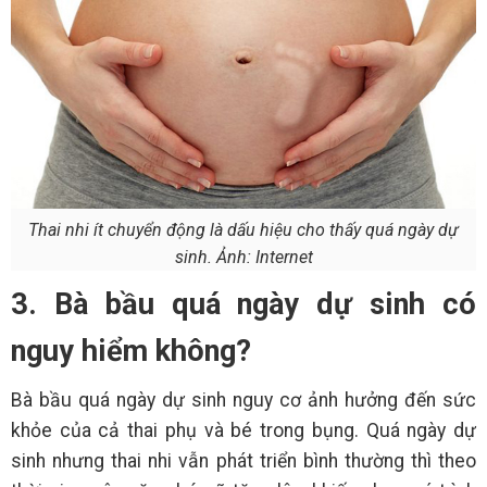
Thai nhi ít chuyển động là dấu hiệu cho thấy quá ngày dự
sinh. Ảnh: Internet
3. Bà bầu quá ngày dự sinh có
nguy hiểm không?
Bà bầu quá ngày dự sinh nguy cơ ảnh hưởng đến sức
khỏe của cả thai phụ và bé trong bụng. Quá ngày dự
sinh nhưng thai nhi vẫn phát triển bình thường thì theo