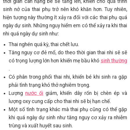
thời gian cân nặng bé sẽ tăng lên, khiến cho quá trình
sinh nở của thai phụ trở nên khó khăn hơn. Tuy nhiên,
hiện tượng này thường ít xảy ra đối với các thai phụ quá
ngày dự sinh. Những nguy hiểm em có thể xảy ra khi thai
nhi quá ngày dự sinh như:
Thai nghén quá kỳ, thai chết lưu.
Tăng nguy cơ đẻ mổ, do theo thời gian thai nhi sẽ sẽ
có trọng lượng lớn hơn khiến mẹ bầu khó
sinh thường
.
Có phân trong phổi thai nhi, khiến bé khi sinh ra gặp
phải tình trạng khó thở nghiêm trọng.
Lượng
nước ối
giảm, khiến dây rốn bị chèn ép và
lượng oxy cung cấp cho thai nhi sẽ bị hạn chế.
Một số tình trạng khác mà thai phụ cũng có thể gặp
khi quá ngày dự sinh như tăng nguy cơ xảy ra nhiễm
trùng và xuất huyết sau sinh.