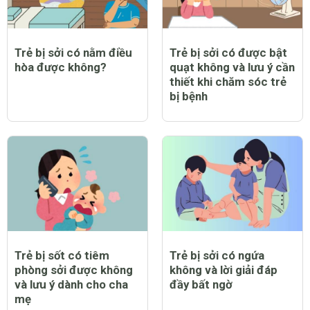
Trẻ bị sởi có nằm điều
Trẻ bị sởi có được bật
hòa được không?
quạt không và lưu ý cần
thiết khi chăm sóc trẻ
bị bệnh
Trẻ bị sốt có tiêm
Trẻ bị sởi có ngứa
phòng sởi được không
không và lời giải đáp
và lưu ý dành cho cha
đầy bất ngờ
mẹ