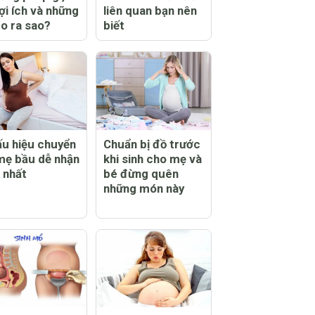
ợi ích và những
liên quan bạn nên
ro ra sao?
biết
ấu hiệu chuyển
Chuẩn bị đồ trước
mẹ bầu dễ nhận
khi sinh cho mẹ và
t nhất
bé đừng quên
những món này