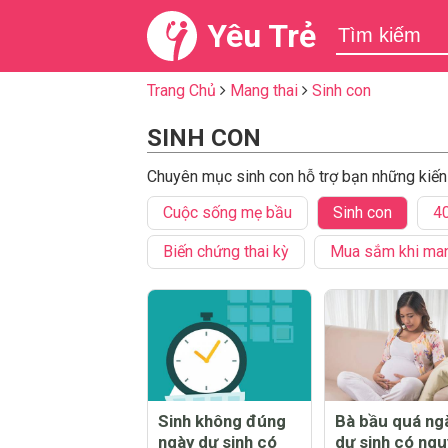
Yêu Trẻ
Trang Chủ
Mang thai
Sinh con
SINH CON
Chuyên mục sinh con hỗ trợ bạn những kiến 
Cuộc sống mẹ bầu
Sinh con
40
Biến chứng thai kỳ
Mua sắm khi man
Sinh không đúng
Bà bầu quá ng
ngày dự sinh có
dự sinh có ngu