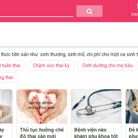
DA
thức tiền sản như: sinh thường, sinh mổ, chi phí cho một ca sinh
 tuần thai
Chăm sóc thai kỳ
Dinh dưỡng cho mẹ bầu
g thai
ày
Thủ tục hưởng chế
Bệnh viện nào
Đẻ 
y
độ thai sản mới
khám phụ khoa tốt
phư