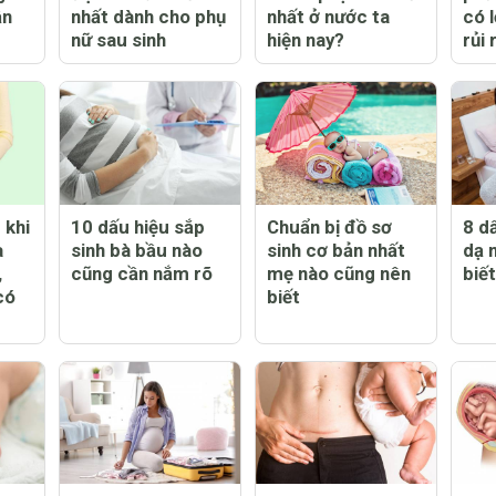
ần
nhất dành cho phụ
nhất ở nước ta
có l
nữ sau sinh
hiện nay?
rủi 
 khi
10 dấu hiệu sắp
Chuẩn bị đồ sơ
8 d
a
sinh bà bầu nào
sinh cơ bản nhất
dạ 
,
cũng cần nắm rõ
mẹ nào cũng nên
biế
có
biết