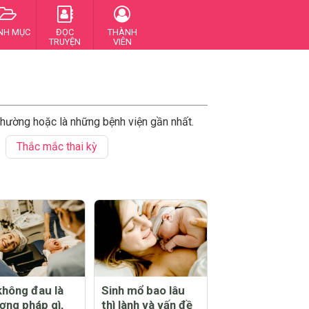
NH MỤC
ĐỌC
THÀNH
TRUYỆN
VIÊN
 thường hoặc là những bệnh viện gần nhất.
Thắc mắc thai kỳ
không đau là
Sinh mổ bao lâu
ơng pháp gì,
thì lành và vấn đề