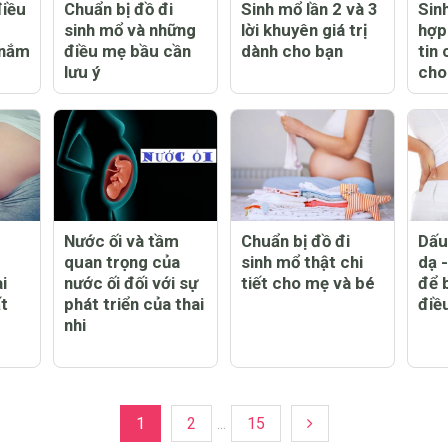
điều
Chuẩn bị đồ đi
Sinh mổ lần 2 và 3
Sin
sinh mổ và những
lời khuyên giá trị
hợp
 nắm
điều mẹ bầu cần
dành cho bạn
tin 
lưu ý
cho
-
Nước ối và tầm
Chuẩn bị đồ đi
Dấu
quan trọng của
sinh mổ thật chi
dạ 
i
nước ối đối với sự
tiết cho mẹ và bé
để 
t
phát triển của thai
điề
nhi
1
2
...
15