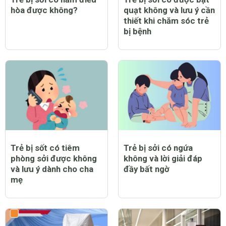
hòa được không?
quạt không và lưu ý cần
thiết khi chăm sóc trẻ
bị bệnh
Trẻ bị sốt có tiêm
Trẻ bị sởi có ngứa
phòng sởi được không
không và lời giải đáp
và lưu ý dành cho cha
đầy bất ngờ
mẹ