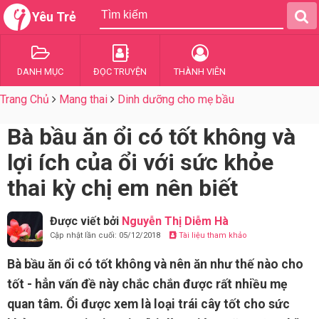
Yêu Trẻ
DANH MỤC
ĐỌC TRUYỆN
THÀNH VIÊN
Trang Chủ
Mang thai
Dinh dưỡng cho mẹ bầu
Bà bầu ăn ổi có tốt không và
lợi ích của ổi với sức khỏe
thai kỳ chị em nên biết
Được viết bởi
Nguyễn Thị Diễm Hà
Cập nhật lần cuối: 05/12/2018
Tài liệu tham khảo
Bà bầu ăn ổi có tốt không và nên ăn như thế nào cho
tốt - hẳn vấn đề này chắc chắn được rất nhiều mẹ
quan tâm. Ổi được xem là loại trái cây tốt cho sức