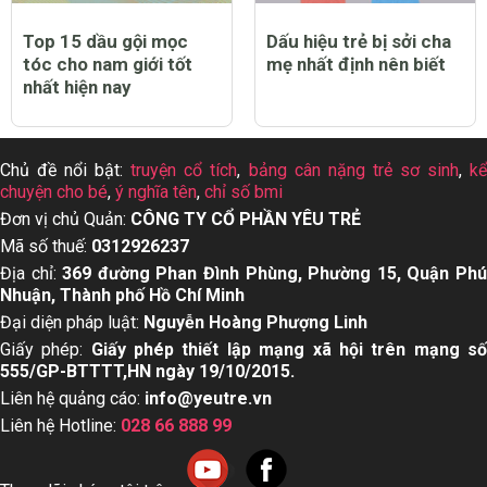
Top 15 dầu gội mọc
Dấu hiệu trẻ bị sởi cha
tóc cho nam giới tốt
mẹ nhất định nên biết
nhất hiện nay
Chủ đề nổi bật:
truyện cổ tích
,
bảng cân nặng trẻ sơ sinh
,
k
chuyện cho bé
,
ý nghĩa tên
,
chỉ số bmi
Đơn vị chủ Quản:
CÔNG TY CỔ PHẦN YÊU TRẺ
Mã số thuế:
0312926237
Địa chỉ:
369 đường Phan Đình Phùng, Phường 15, Quận Ph
Nhuận, Thành phố Hồ Chí Minh
Đại diện pháp luật:
Nguyễn Hoàng Phượng Linh
Giấy phép:
Giấy phép thiết lập mạng xã hội trên mạng s
555/GP-BTTTT,HN ngày 19/10/2015.
Liên hệ quảng cáo:
info@yeutre.vn
Liên hệ Hotline:
028 66 888 99