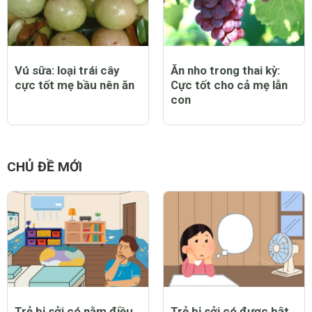
Vú sữa: loại trái cây
Ăn nho trong thai kỳ:
cực tốt mẹ bầu nên ăn
Cực tốt cho cả mẹ lẫn
con
CHỦ ĐỀ MỚI
Trẻ bị sởi có nằm điều
Trẻ bị sởi có được bật