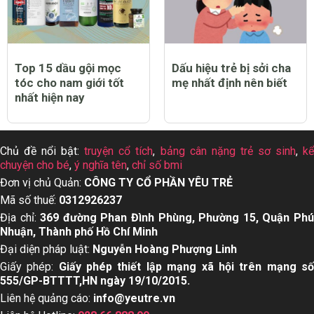
Top 15 dầu gội mọc
Dấu hiệu trẻ bị sởi cha
tóc cho nam giới tốt
mẹ nhất định nên biết
nhất hiện nay
Chủ đề nổi bật:
truyện cổ tích
,
bảng cân nặng trẻ sơ sinh
,
k
chuyện cho bé
,
ý nghĩa tên
,
chỉ số bmi
Đơn vị chủ Quản:
CÔNG TY CỔ PHẦN YÊU TRẺ
Mã số thuế:
0312926237
Địa chỉ:
369 đường Phan Đình Phùng, Phường 15, Quận Ph
Nhuận, Thành phố Hồ Chí Minh
Đại diện pháp luật:
Nguyễn Hoàng Phượng Linh
Giấy phép:
Giấy phép thiết lập mạng xã hội trên mạng s
555/GP-BTTTT,HN ngày 19/10/2015.
Liên hệ quảng cáo:
info@yeutre.vn