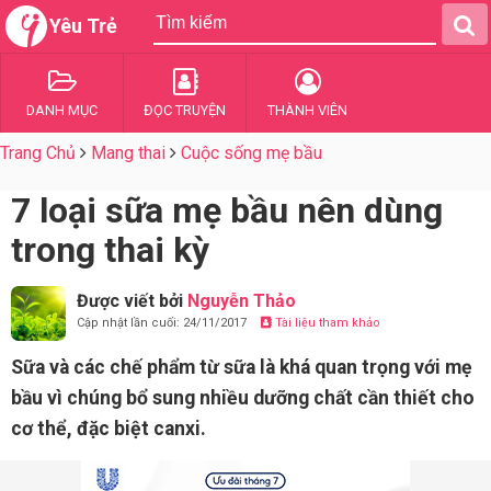
Yêu Trẻ
DANH MỤC
ĐỌC TRUYỆN
THÀNH VIÊN
Trang Chủ
Mang thai
Cuộc sống mẹ bầu
7 loại sữa mẹ bầu nên dùng
trong thai kỳ
Được viết bởi
Nguyễn Thảo
Cập nhật lần cuối: 24/11/2017
Tài liệu tham khảo
Sữa và các chế phẩm từ sữa là khá quan trọng với mẹ
bầu vì chúng bổ sung nhiều dưỡng chất cần thiết cho
cơ thể, đặc biệt canxi.