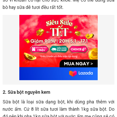
số vi khuẩn có hại cho sức khỏe. Mẹ có thể dùng sữa
bò hay sữa dê tươi đều rất tốt.
2. Sữa bột nguyên kem
Sữa bột là loại sữa dạng bột, khi dùng pha thêm với
nước ấm. Cứ 8 lít sữa tươi làm thành 1kg sữa bột. Do
đó nên khi pha 1kg sữa bột với nước ấm mẹ cũng sẽ có