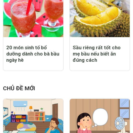
20 món sinh tố bổ
Sầu riêng rất tốt cho
dưỡng dành cho bà bầu
mẹ bầu nếu biết ăn
ngày hè
đúng cách
CHỦ ĐỀ MỚI