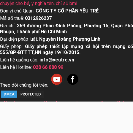
chuyện cho bé
,
ý nghĩa tên
,
chỉ số bmi
Đơn vị chủ Quản:
CÔNG TY CỔ PHẦN YÊU TRẺ
Mã số thuế:
0312926237
Địa chỉ:
369 đường Phan Đình Phùng, Phường 15, Quận Ph
Nhuận, Thành phố Hồ Chí Minh
Đại diện pháp luật:
Nguyễn Hoàng Phượng Linh
Giấy phép:
Giấy phép thiết lập mạng xã hội trên mạng s
555/GP-BTTTT,HN ngày 19/10/2015.
Liên hệ quảng cáo:
info@yeutre.vn
Liên hệ Hotline:
028 66 888 99
Theo dõi chúng tôi trên:
About us
User Agreement
Privacy Policy
Sơ đồ trang web
© Copyright 2014 Yeutre.vn, all rights reserved. Chuyên
trang mạng xã hội Mẹ & Bé uy tín hàng đầu Việt Nam. Với nội
dung được viết và tham vấn bởi các chuyên gia & Bác sĩ