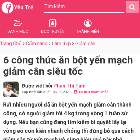
Yêu Trẻ
DANH MỤC
ĐỌC TRUYỆN
THÀNH VIÊN
Trang Chủ
Cẩm nang
Làm đẹp
Giảm cân
6 công thức ăn bột yến mạch
giảm cân siêu tốc
Được viết bởi
Phan Thị Tâm
Cập nhật lần cuối: 15/05/2020
Tài liệu tham khảo
Rất nhiều người đã ăn bột yến mạch giảm cân thành
công, có người giảm tới 4 kg trong vòng 1 tuần sử
dụng. Nếu bạn cũng đang tìm kiếm bí quyết lấy lại
vòng eo con kiến nhanh chóng thì đừng bỏ qua cách
giảm cân từ yến mạch vô cùng hiệu quả này nhé.