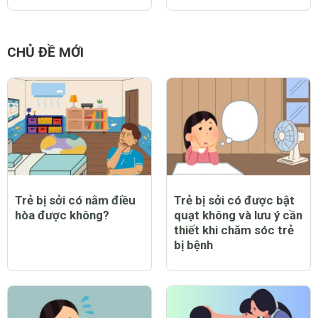
CHỦ ĐỀ MỚI
Trẻ bị sởi có nằm điều
Trẻ bị sởi có được bật
hòa được không?
quạt không và lưu ý cần
thiết khi chăm sóc trẻ
bị bệnh