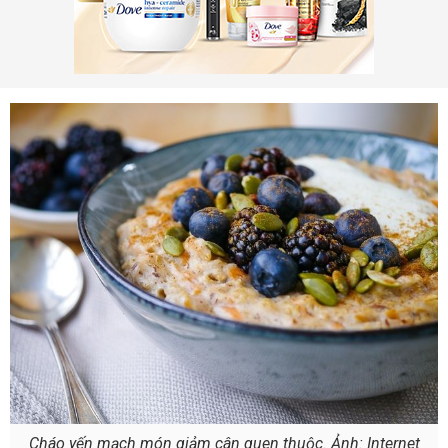
Cháo yến mạch món giảm cân quen thuộc. Ảnh: Internet