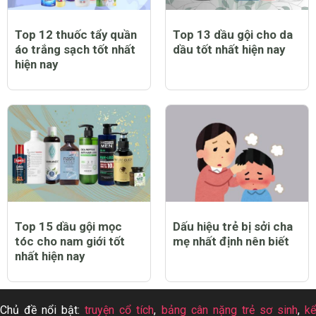
Top 12 thuốc tẩy quần
Top 13 dầu gội cho da
áo trắng sạch tốt nhất
dầu tốt nhất hiện nay
hiện nay
Top 15 dầu gội mọc
Dấu hiệu trẻ bị sởi cha
tóc cho nam giới tốt
mẹ nhất định nên biết
nhất hiện nay
Chủ đề nổi bật:
truyện cổ tích
,
bảng cân nặng trẻ sơ sinh
,
k