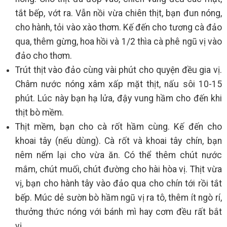
tắt bếp, vớt ra. Vẫn nồi vừa chiên thịt, bạn đun nóng,
cho hành, tỏi vào xào thơm. Kế đến cho tương cà đảo
qua, thêm gừng, hoa hồi và 1/2 thìa cà phê ngũ vị vào
đảo cho thơm.
Trút thịt vào đảo cùng vài phút cho quyện đều gia vị.
Châm nước nóng xâm xấp mặt thịt, nấu sôi 10-15
phút. Lúc này bạn hạ lửa, đậy vung hầm cho đến khi
thịt bò mềm.
Thịt mềm, bạn cho cà rốt hầm cùng. Kế đến cho
khoai tây (nếu dùng). Cà rốt và khoai tây chín, bạn
nêm nếm lại cho vừa ăn. Có thể thêm chút nước
mắm, chút muối, chút đường cho hài hòa vị. Thịt vừa
vị, bạn cho hành tây vào đảo qua cho chín tới rồi tắt
bếp. Múc dẻ sườn bò hầm ngũ vị ra tô, thêm ít ngò rí,
thưởng thức nóng với bánh mì hay cơm đều rất bắt
vị.