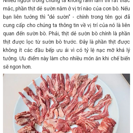
Nhiều người trong chúng ta không rành lắm thì rất thắc
mắc, phần thịt dẻ sườn nằm ở vị trí nào của con bò. Nếu
bạn liên tưởng thì "dẻ sườn" - chính trong tên gọi đã
cung cấp cho chúng ta thông tin về vị trí của nó là liên
quan đến sườn bò. Phải, thịt dẻ sườn bò chính là phần
thịt được lọc từ sườn bò trước. Đây là phần thịt được
không ít các đầu bếp ưu ái vì có tỷ lệ nạc mỡ khá lý
tưởng. Ưu điểm này làm cho nhiều món ăn khi chế biến
sẽ ngon hơn.