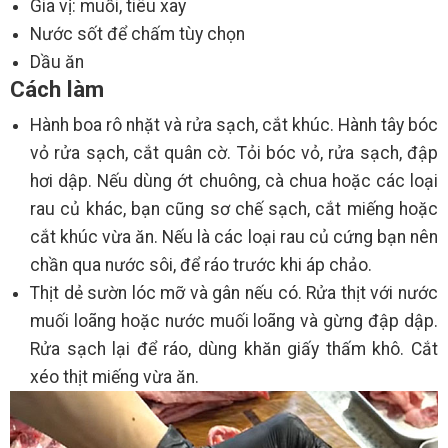
Gia vị: muối, tiêu xay
Nước sốt để chấm tùy chọn
Dầu ăn
Cách làm
Hành boa rô nhặt và rửa sạch, cắt khúc. Hành tây bóc
vỏ rửa sạch, cắt quân cờ. Tỏi bóc vỏ, rửa sạch, đập
hơi dập. Nếu dùng ớt chuông, cà chua hoặc các loại
rau củ khác, bạn cũng sơ chế sạch, cắt miếng hoặc
cắt khúc vừa ăn. Nếu là các loại rau củ cứng bạn nên
chần qua nước sôi, để ráo trước khi áp chảo.
Thịt dẻ sườn lóc mỡ và gân nếu có. Rửa thịt với nước
muối loãng hoặc nước muối loãng và gừng đập dập.
Rửa sạch lại để ráo, dùng khăn giấy thấm khô. Cắt
xéo thịt miếng vừa ăn.