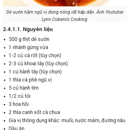
Dẻ sườn hầm ngũ vị dùng nóng rất hấp dẫn. Ảnh Youtuber
Lynn Cobero's Cooking
2.4.1.1. Nguyên liệu
500 g thịt dẻ sườn
1 nhánh gừng vừa
1-2 củ cà rốt (tùy chọn)
2-3 củ khoai tây (tùy chọn)
1 củ hành tây (tùy chọn)
1 thìa cà phê ngũ vị
5 củ hành tím
1/2 củ tỏi
3 hoa hồi
2 thìa canh xốt cà chua
Gia vị thông dụng khác: muối, nước mắm, đường nâu
Dầu ăn