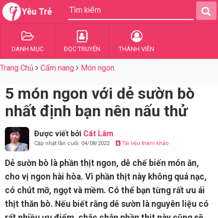
Yêu Trẻ
DANH MỤC
ĐỌC TRUYỆN
THÀNH VIÊN
Trang Chủ
Cẩm nang
Món ngon
5 món ngon với dẻ sườn bò
nhất định bạn nên nấu thử
Được viết bởi
Cát Lâm
Cập nhật lần cuối: 04/08/2022
Tài liệu tham khảo
Dẻ sườn bò là phần thịt ngon, dễ chế biến món ăn,
cho vị ngon hài hòa. Vì phần thịt này không quá nạc,
có chút mỡ, ngọt và mềm. Có thể bạn từng rất ưu ái
thịt thăn bò. Nếu biết rằng dẻ sườn là nguyên liệu có
rất nhiều ưu điểm, chắc chắn phần thịt này cũng sẽ