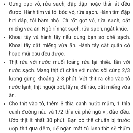
Gừng cạo vỏ, rửa sạch, đập dập hoặc thái lát đều
được. Hành tím và tỏi bóc vỏ, rửa sạch. Hành tím đập
hơi dập, tỏi băm nhỏ. Cà rốt gọt vỏ, rửa sạch, cắt
miếng vừa ăn. Ngò rí nhặt sạch, rửa sạch, ngắt khúc.
Khoai tây và hành tây nếu dùng bạn sơ chế sạch.
Khoai tây cắt miếng vừa ăn. Hành tây cắt quân cờ
hoặc múi cau đều được.
Thịt rửa với nước muối loãng rửa lại nhiều lần với
nước sạch. Mang thịt đi chần với nước sôi cùng 2/3
lượng gừng khoảng 2-3 phút. Vớt thịt ra cho vào tô
nước lạnh, thịt nguội bớt, lấy ra, để ráo, cắt miếng vừa
ăn.
Cho thịt vào tô, thêm 3 thìa canh nước mắm, 1 thìa
canh đường nâu và 1/2 thìa cà phê ngũ vị, đảo đều.
Ướp thịt ít nhất 30 phút. Bạn có thể chuẩn bị trước
ướp thịt qua đêm, để ngăn mát tủ lạnh thịt sẽ thấm