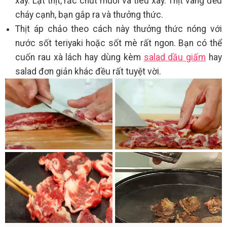
xay. Lật thịt, rắc chút muối và tiêu xay. Thịt vàng đều
cháy cạnh, bạn gắp ra và thưởng thức.
Thịt áp chảo theo cách này thưởng thức nóng với
nước sốt teriyaki hoặc sốt mè rất ngon. Bạn có thể
cuốn rau xà lách hay dùng kèm
salad dầu giấm
hay
salad đơn giản khác đều rất tuyệt vời.