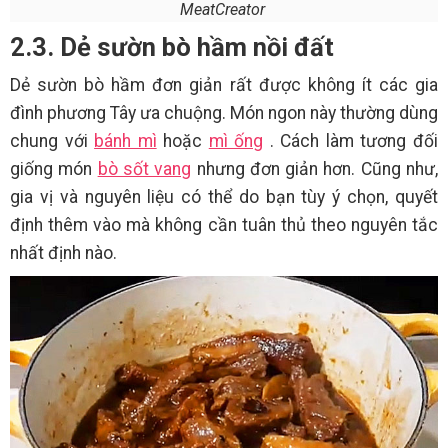
MeatCreator
2.3. Dẻ sườn bò hầm nồi đất
Dẻ sườn bò hầm đơn giản rất được không ít các gia
đình phương Tây ưa chuộng. Món ngon này thường dùng
chung với
bánh mì
hoặc
mì ống
. Cách làm tương đối
giống món
bò sốt vang
nhưng đơn giản hơn. Cũng như,
gia vị và nguyên liệu có thể do bạn tùy ý chọn, quyết
định thêm vào mà không cần tuân thủ theo nguyên tắc
nhất định nào.