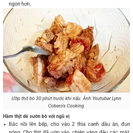
ngon hơn.
Ướp thịt bò 30 phút trước khi nấu. Ảnh Youtuber Lynn
Cobero's Cooking
Hầm thịt dẻ sườn bò với ngũ vị
Bắc nồi lên bếp, cho vào 2 thìa canh dầu ăn, đun
nóng. Cho thịt đã ướp vào, chiên vàng đều các mặt,