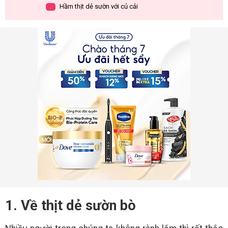
Hầm thịt dẻ sườn với củ cải
.
1. Về thịt dẻ sườn bò