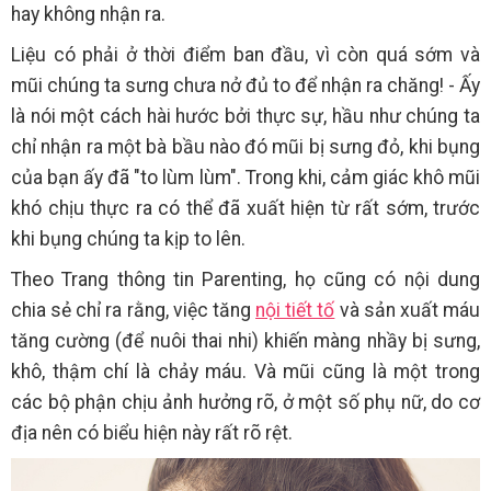
hay không nhận ra.
Liệu có phải ở thời điểm ban đầu, vì còn quá sớm và
mũi chúng ta sưng chưa nở đủ to để nhận ra chăng! - Ấy
là nói một cách hài hước bởi thực sự, hầu như chúng ta
chỉ nhận ra một bà bầu nào đó mũi bị sưng đỏ, khi bụng
của bạn ấy đã "to lùm lùm". Trong khi, cảm giác khô mũi
khó chịu thực ra có thể đã xuất hiện từ rất sớm, trước
khi bụng chúng ta kịp to lên.
Theo Trang thông tin Parenting, họ cũng có nội dung
chia sẻ chỉ ra rằng, việc tăng
nội tiết tố
và sản xuất máu
tăng cường (để nuôi thai nhi) khiến màng nhầy bị sưng,
khô, thậm chí là chảy máu. Và mũi cũng là một trong
các bộ phận chịu ảnh hưởng rõ, ở một số phụ nữ, do cơ
địa nên có biểu hiện này rất rõ rệt.