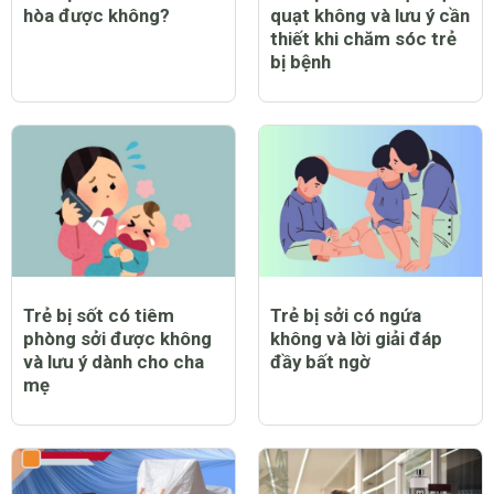
hòa được không?
quạt không và lưu ý cần
thiết khi chăm sóc trẻ
bị bệnh
Trẻ bị sốt có tiêm
Trẻ bị sởi có ngứa
phòng sởi được không
không và lời giải đáp
và lưu ý dành cho cha
đầy bất ngờ
mẹ