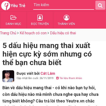
Yêu Trẻ
DANH MỤC
ĐỌC TRUYỆN
THÀNH VIÊN
Trang Chủ
Kế hoạch có con
Dấu hiệu có thai
5 dấu hiệu mang thai xuất
hiện cực kỳ sớm nhưng có
thể bạn chưa biết
Được viết bởi
Cát Lâm
Cập nhật lần cuối: 26/11/2019
Tài liệu tham khảo
Bàn về dấu hiệu mang thai - có khi nào bạn tự hỏi,
còn dấu hiệu nào mà mình chưa nghe qua hay chưa
từng biết không? Câu trả lời theo Yeutre.vn chắc