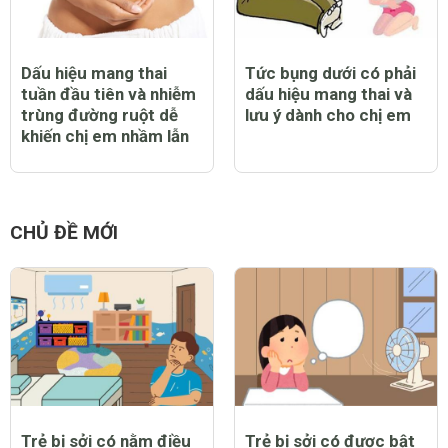
Dấu hiệu mang thai
Tức bụng dưới có phải
tuần đầu tiên và nhiễm
dấu hiệu mang thai và
trùng đường ruột dễ
lưu ý dành cho chị em
khiến chị em nhầm lẫn
CHỦ ĐỀ MỚI
Trẻ bị sởi có nằm điều
Trẻ bị sởi có được bật