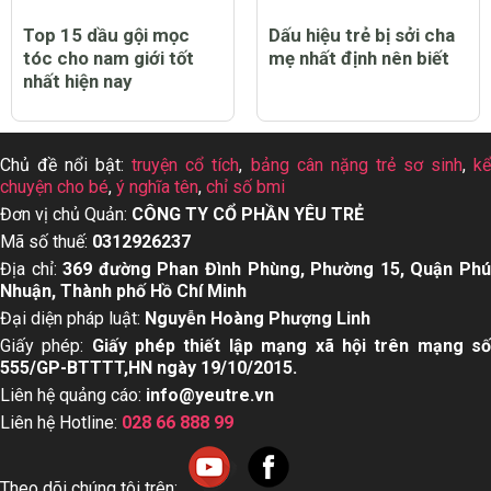
Top 15 dầu gội mọc
Dấu hiệu trẻ bị sởi cha
tóc cho nam giới tốt
mẹ nhất định nên biết
nhất hiện nay
Chủ đề nổi bật:
truyện cổ tích
,
bảng cân nặng trẻ sơ sinh
,
k
chuyện cho bé
,
ý nghĩa tên
,
chỉ số bmi
Đơn vị chủ Quản:
CÔNG TY CỔ PHẦN YÊU TRẺ
Mã số thuế:
0312926237
Địa chỉ:
369 đường Phan Đình Phùng, Phường 15, Quận Ph
Nhuận, Thành phố Hồ Chí Minh
Đại diện pháp luật:
Nguyễn Hoàng Phượng Linh
Giấy phép:
Giấy phép thiết lập mạng xã hội trên mạng s
555/GP-BTTTT,HN ngày 19/10/2015.
Liên hệ quảng cáo:
info@yeutre.vn
Liên hệ Hotline:
028 66 888 99
Theo dõi chúng tôi trên: