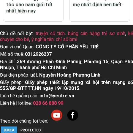
tóc cho nam giới tốt
mẹ nhất định nên biết
nhất hiện nay
Chủ đề nổi bật:
truyện cổ tích
,
bảng cân nặng trẻ sơ sinh
,
k
chuyện cho bé
,
ý nghĩa tên
,
chỉ số bmi
Đơn vị chủ Quản:
CÔNG TY CỔ PHẦN YÊU TRẺ
Mã số thuế:
0312926237
Địa chỉ:
369 đường Phan Đình Phùng, Phường 15, Quận Ph
Nhuận, Thành phố Hồ Chí Minh
Đại diện pháp luật:
Nguyễn Hoàng Phượng Linh
Giấy phép:
Giấy phép thiết lập mạng xã hội trên mạng s
555/GP-BTTTT,HN ngày 19/10/2015.
Liên hệ quảng cáo:
info@yeutre.vn
Liên hệ Hotline:
028 66 888 99
Theo dõi chúng tôi trên: