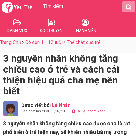
Yêu Trẻ
DANH MỤC
ĐỌC TRUYỆN
THÀNH VIÊN
Trang Chủ
Có con 1 - 12 tuổi
Thể chất của trẻ
3 nguyên nhân không tăng
chiều cao ở trẻ và cách cải
thiện hiệu quả cha mẹ nên
biết
Được viết bởi
Lê Nhân
Cập nhật lần cuối: 15/02/2019
Tài liệu tham khảo
3 nguyên nhân không tăng chiều cao được cho là rất
phổ biến ở trẻ hiện nay, sẽ khiến nhiều bà mẹ trong