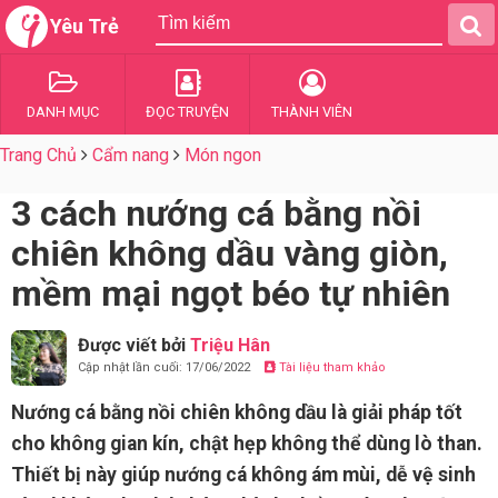
Yêu Trẻ
DANH MỤC
ĐỌC TRUYỆN
THÀNH VIÊN
Trang Chủ
Cẩm nang
Món ngon
3 cách nướng cá bằng nồi
chiên không dầu vàng giòn,
mềm mại ngọt béo tự nhiên
Được viết bởi
Triệu Hân
Cập nhật lần cuối: 17/06/2022
Tài liệu tham khảo
Nướng cá bằng nồi chiên không dầu là giải pháp tốt
cho không gian kín, chật hẹp không thể dùng lò than.
Thiết bị này giúp nướng cá không ám mùi, dễ vệ sinh