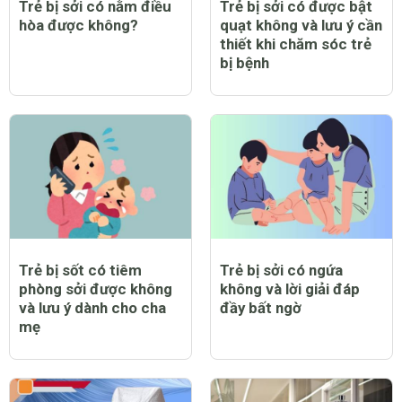
Trẻ bị sởi có nằm điều
Trẻ bị sởi có được bật
hòa được không?
quạt không và lưu ý cần
thiết khi chăm sóc trẻ
bị bệnh
Trẻ bị sốt có tiêm
Trẻ bị sởi có ngứa
phòng sởi được không
không và lời giải đáp
và lưu ý dành cho cha
đầy bất ngờ
mẹ