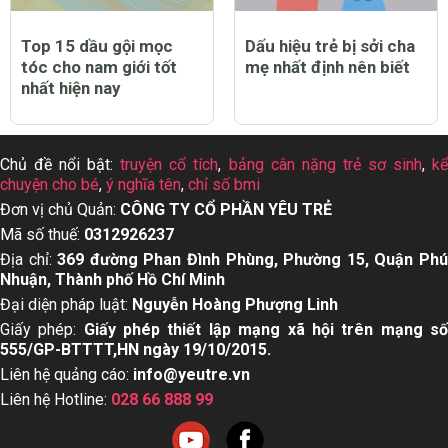
Top 15 dầu gội mọc
Dấu hiệu trẻ bị sởi cha
tóc cho nam giới tốt
mẹ nhất định nên biết
nhất hiện nay
Chủ đề nổi bật:
truyện cổ tích
,
bảng cân nặng trẻ sơ sinh
,
k
chuyện cho bé
,
ý nghĩa tên
,
chỉ số bmi
Đơn vị chủ Quản:
CÔNG TY CỔ PHẦN YÊU TRẺ
Mã số thuế:
0312926237
Địa chỉ:
369 đường Phan Đình Phùng, Phường 15, Quận Ph
Nhuận, Thành phố Hồ Chí Minh
Đại diện pháp luật:
Nguyễn Hoàng Phượng Linh
Giấy phép:
Giấy phép thiết lập mạng xã hội trên mạng s
555/GP-BTTTT,HN ngày 19/10/2015.
Liên hệ quảng cáo:
info@yeutre.vn
Liên hệ Hotline:
028 66 888 99