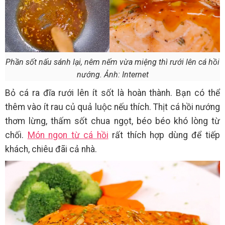
Phần sốt nấu sánh lại, nêm nếm vừa miệng thì rưới lên cá hồi
nướng. Ảnh: Internet
Bỏ cá ra đĩa rưới lên ít sốt là hoàn thành. Bạn có thể
thêm vào ít rau củ quả luộc nếu thích. Thịt cá hồi nướng
thơm lừng, thấm sốt chua ngọt, béo béo khó lòng từ
chối.
Món ngon từ cá hồi
rất thích hợp dùng để tiếp
khách, chiêu đãi cả nhà.