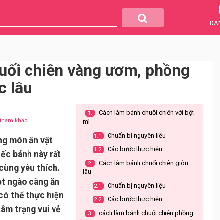
DA
uối chiên vàng ươm, phồng
c lâu
Cách làm bánh chuối chiên với bột
1.
u tham khảo
mì
Chuẩn bị nguyên liệu
1.1.
ng món ăn vặt
Các bước thực hiện
1.2.
ếc bánh này rất
Cách làm bánh chuối chiên giòn
2.
cùng yêu thích.
lâu
ọt ngào càng ăn
Chuẩn bị nguyên liệu
2.1.
có thể thực hiện
Các bước thực hiện
2.2.
tâm trạng vui vẻ
cách làm bánh chuối chiên phồng
3.