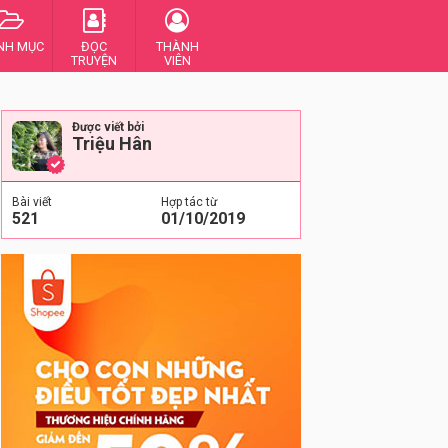
NH MỤC
ĐỌC
THÀNH
TRUYỆN
VIÊN
Được viết bởi
Triệu Hân
Bài viết
Hợp tác từ
521
01/10/2019