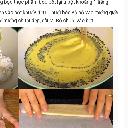
 bọc thực phẩm bọc bột lại ủ bột khoảng 1 tiếng.
en vào bột khuấy đều. Chuối bóc vỏ bỏ vào miếng giấy
ể miếng chuối dẹp, dài ra. Bỏ chuối vào bột.