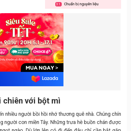
Chuẩn bị nguyên liệu
3.1.
Các bước thực hiện
3.2.
 chiên với bột mì
ến nhiều người bồi hồi nhớ thương quê nhà. Chúng chín
ững người con miền Tây. Những trưa hè buồn chán được
 ngọt ngào. Dù lớn lên có đi đến đâu chỉ cần bắt gặp