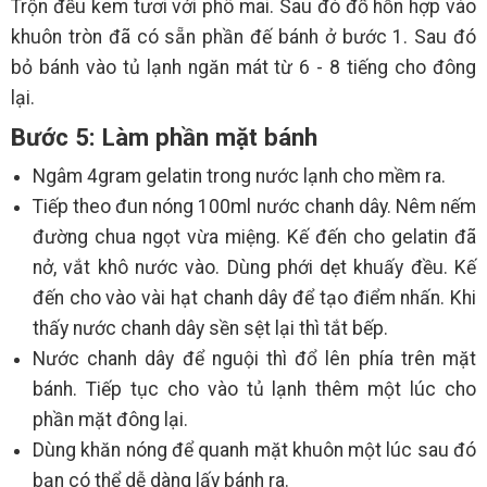
Trộn đều kem tươi với phô mai. Sau đó đổ hỗn hợp vào
khuôn tròn đã có sẵn phần đế bánh ở bước 1. Sau đó
bỏ bánh vào tủ lạnh ngăn mát từ 6 - 8 tiếng cho đông
lại.
Bước 5: Làm phần mặt bánh
Ngâm 4gram gelatin trong nước lạnh cho mềm ra.
Tiếp theo đun nóng 100ml nước chanh dây. Nêm nếm
đường chua ngọt vừa miệng. Kế đến cho gelatin đã
nở, vắt khô nước vào. Dùng phới dẹt khuấy đều. Kế
đến cho vào vài hạt chanh dây để tạo điểm nhấn. Khi
thấy nước chanh dây sền sệt lại thì tắt bếp.
Nước chanh dây để nguội thì đổ lên phía trên mặt
bánh. Tiếp tục cho vào tủ lạnh thêm một lúc cho
phần mặt đông lại.
Dùng khăn nóng để quanh mặt khuôn một lúc sau đó
bạn có thể dễ dàng lấy bánh ra.