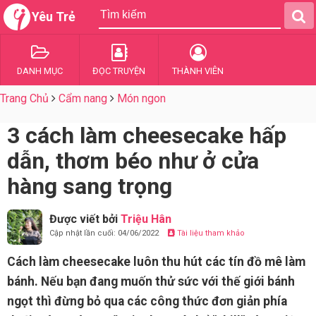
Yêu Trẻ
DANH MỤC
ĐỌC TRUYỆN
THÀNH VIÊN
Trang Chủ
Cẩm nang
Món ngon
3 cách làm cheesecake hấp
dẫn, thơm béo như ở cửa
hàng sang trọng
Được viết bởi
Triệu Hân
Cập nhật lần cuối: 04/06/2022
Tài liệu tham khảo
Cách làm cheesecake luôn thu hút các tín đồ mê làm
bánh. Nếu bạn đang muốn thử sức với thế giới bánh
ngọt thì đừng bỏ qua các công thức đơn giản phía