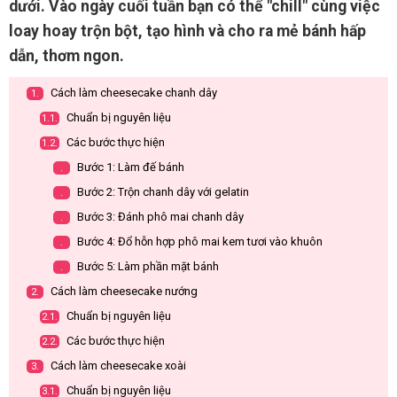
dưới. Vào ngày cuối tuần bạn có thể "chill" cùng việc
loay hoay trộn bột, tạo hình và cho ra mẻ bánh hấp
dẫn, thơm ngon.
Cách làm cheesecake chanh dây
1.
Chuẩn bị nguyên liệu
1.1.
Các bước thực hiện
1.2.
Bước 1: Làm đế bánh
.
Bước 2: Trộn chanh dây với gelatin
.
Bước 3: Đánh phô mai chanh dây
.
Bước 4: Đổ hỗn hợp phô mai kem tươi vào khuôn
.
Bước 5: Làm phần mặt bánh
.
Cách làm cheesecake nướng
2.
Chuẩn bị nguyên liệu
2.1.
Các bước thực hiện
2.2.
Cách làm cheesecake xoài
3.
Chuẩn bị nguyên liệu
3.1.