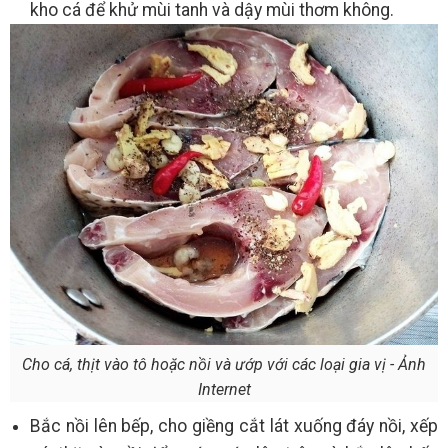
kho cá để khử mùi tanh và dậy mùi thơm không.
Cho cá, thịt vào tô hoặc nồi và ướp với các loại gia vị - Ảnh
Internet
Bắc nồi lên bếp, cho giềng cắt lát xuống đáy nồi, xếp