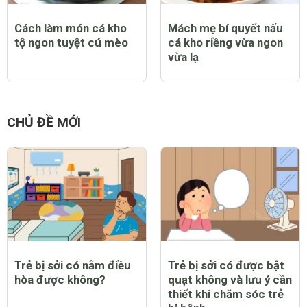
Cách làm món cá kho
Mách mẹ bí quyết nấu
tộ ngon tuyệt cú mèo
cá kho riềng vừa ngon
vừa lạ
CHỦ ĐỀ MỚI
Trẻ bị sởi có nằm điều
Trẻ bị sởi có được bật
hòa được không?
quạt không và lưu ý cần
thiết khi chăm sóc trẻ