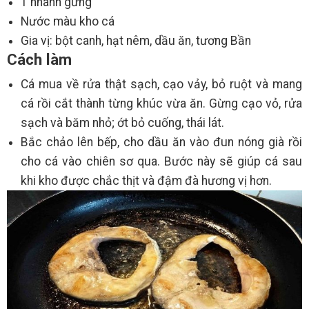
1 nhánh gừng
Nước màu kho cá
Gia vị: bột canh, hạt nêm, dầu ăn, tương Bần
Cách làm
Cá mua về rửa thật sạch, cạo vảy, bỏ ruột và mang
cá rồi cắt thành từng khúc vừa ăn. Gừng cạo vỏ, rửa
sạch và băm nhỏ; ớt bỏ cuống, thái lát.
Bắc chảo lên bếp, cho dầu ăn vào đun nóng già rồi
cho cá vào chiên sơ qua. Bước này sẽ giúp cá sau
khi kho được chắc thịt và đậm đà hương vị hơn.