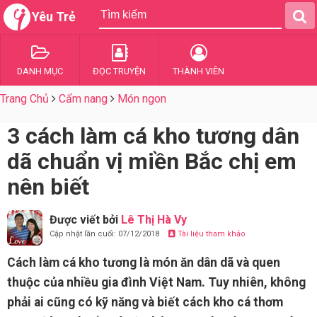
Yêu Trẻ
DANH MỤC
ĐỌC TRUYỆN
THÀNH VIÊN
Trang Chủ
Cẩm nang
Món ngon
3 cách làm cá kho tương dân
dã chuẩn vị miền Bắc chị em
nên biết
Được viết bởi
Lê Thị Hà Vy
Cập nhật lần cuối: 07/12/2018
Tài liệu tham khảo
Cách làm cá kho tương là món ăn dân dã và quen
thuộc của nhiều gia đình Việt Nam. Tuy nhiên, không
phải ai cũng có kỹ năng và biết cách kho cá thơm