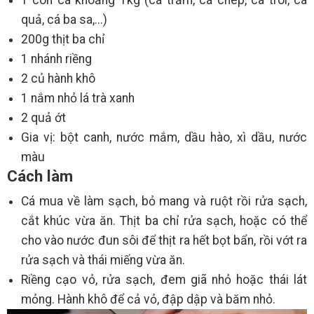
1 con cá khoảng 1kg (cá trắm, cá chép, cá trôi, cá
quả, cá ba sa,...)
200g thịt ba chỉ
1 nhánh riềng
2 củ hành khô
1 nắm nhỏ lá trà xanh
2 quả ớt
Gia vị: bột canh, nước mắm, dầu hào, xì dầu, nước
màu
Cách làm
Cá mua về làm sạch, bỏ mang và ruột rồi rửa sạch,
cắt khúc vừa ăn. Thịt ba chỉ rửa sạch, hoặc có thể
cho vào nước đun sôi để thịt ra hết bọt bẩn, rồi vớt ra
rửa sạch và thái miếng vừa ăn.
Riềng cạo vỏ, rửa sạch, đem giã nhỏ hoặc thái lát
mỏng. Hành khô để cả vỏ, đập dập và băm nhỏ.