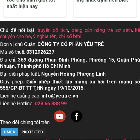
nhất hiện nay
Chủ đề nổi bật:
truyện cổ tích
,
bảng cân nặng trẻ sơ sinh
,
k
chuyện cho bé
,
ý nghĩa tên
,
chỉ số bmi
Đơn vị chủ Quản:
CÔNG TY CỔ PHẦN YÊU TRẺ
Mã số thuế:
0312926237
Địa chỉ:
369 đường Phan Đình Phùng, Phường 15, Quận Ph
Nhuận, Thành phố Hồ Chí Minh
Đại diện pháp luật:
Nguyễn Hoàng Phượng Linh
Giấy phép:
Giấy phép thiết lập mạng xã hội trên mạng s
555/GP-BTTTT,HN ngày 19/10/2015.
Liên hệ quảng cáo:
info@yeutre.vn
Liên hệ Hotline:
028 66 888 99
Theo dõi chúng tôi trên: