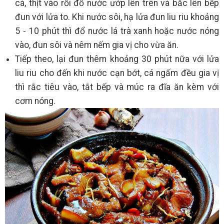
cá, thịt vào rồi đổ nước ướp lên trên và bắc lên bếp
đun với lửa to. Khi nước sôi, hạ lửa đun liu riu khoảng
5 - 10 phút thì đổ nước lá trà xanh hoặc nước nóng
vào, đun sôi và nêm nếm gia vị cho vừa ăn.
Tiếp theo, lại đun thêm khoảng 30 phút nữa với lửa
liu riu cho đến khi nước cạn bớt, cá ngấm đều gia vị
thì rắc tiêu vào, tắt bếp và múc ra đĩa ăn kèm với
cơm nóng.