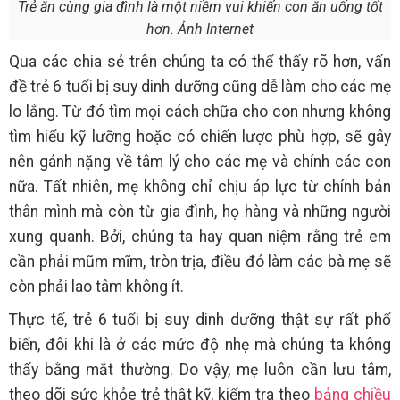
Trẻ ăn cùng gia đình là một niềm vui khiến con ăn uống tốt
hơn. Ảnh Internet
Qua các chia sẻ trên chúng ta có thể thấy rõ hơn, vấn
đề trẻ 6 tuổi bị suy dinh dưỡng cũng dễ làm cho các mẹ
lo lắng. Từ đó tìm mọi cách chữa cho con nhưng không
tìm hiểu kỹ lưỡng hoặc có chiến lược phù hợp, sẽ gây
nên gánh nặng về tâm lý cho các mẹ và chính các con
nữa. Tất nhiên, mẹ không chỉ chịu áp lực từ chính bản
thân mình mà còn từ gia đình, họ hàng và những người
xung quanh. Bởi, chúng ta hay quan niệm rằng trẻ em
cần phải mũm mĩm, tròn trịa, điều đó làm các bà mẹ sẽ
còn phải lao tâm không ít.
Thực tế, trẻ 6 tuổi bị suy dinh dưỡng thật sự rất phổ
biến, đôi khi là ở các mức độ nhẹ mà chúng ta không
thấy bằng mắt thường. Do vậy, mẹ luôn cần lưu tâm,
theo dõi sức khỏe trẻ thật kỹ, kiểm tra theo
bảng chiều