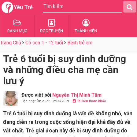
Yêu Trẻ
DANH MỤC
ĐỌC TRUYỆN
THÀNH VIÊN
Trang Chủ
Có con 1 - 12 tuổi
Bệnh trẻ em
Trẻ 6 tuổi bị suy dinh dưỡng
và những điều cha mẹ cần
lưu ý
Được viết bởi
Nguyễn Thị Minh Tâm
Cập nhật lần cuối: 12/05/2019
Tài liệu tham khảo
Trẻ 6 tuổi bị suy dinh dưỡng là vấn đề không nhỏ, vẫn
đang diễn ra trong cuộc sống hiện đại khá đầy đủ về
vật chất. Trẻ giai đoạn này dễ bị suy dinh dưỡng do