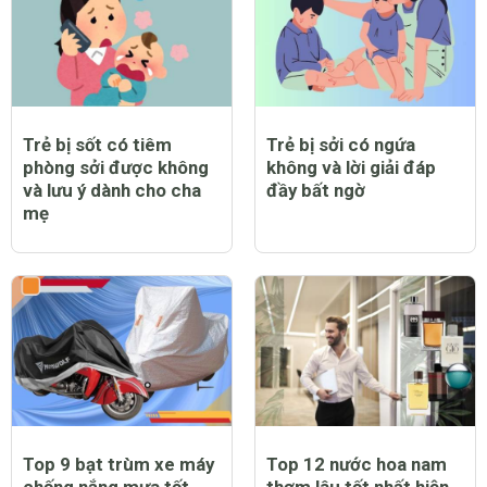
Trẻ bị sốt có tiêm
Trẻ bị sởi có ngứa
phòng sởi được không
không và lời giải đáp
và lưu ý dành cho cha
đầy bất ngờ
mẹ
Top 9 bạt trùm xe máy
Top 12 nước hoa nam
chống nắng mưa tốt
thơm lâu tốt nhất hiện