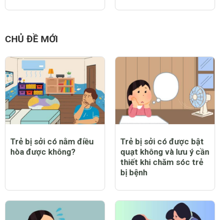
CHỦ ĐỀ MỚI
Trẻ bị sởi có nằm điều
Trẻ bị sởi có được bật
hòa được không?
quạt không và lưu ý cần
thiết khi chăm sóc trẻ
bị bệnh