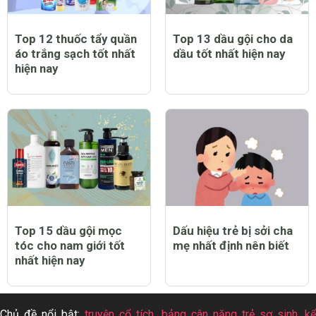
Top 12 thuốc tẩy quần
Top 13 dầu gội cho da
áo trắng sạch tốt nhất
dầu tốt nhất hiện nay
hiện nay
Top 15 dầu gội mọc
Dấu hiệu trẻ bị sởi cha
tóc cho nam giới tốt
mẹ nhất định nên biết
nhất hiện nay
Chủ đề nổi bật:
truyện cổ tích
,
bảng cân nặng trẻ sơ sinh
,
k