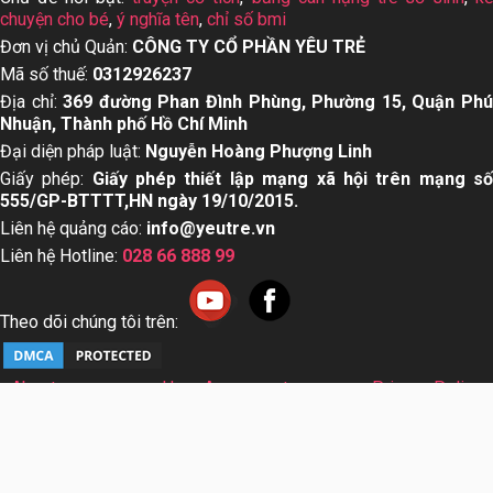
chuyện cho bé
,
ý nghĩa tên
,
chỉ số bmi
Đơn vị chủ Quản:
CÔNG TY CỔ PHẦN YÊU TRẺ
Mã số thuế:
0312926237
Địa chỉ:
369 đường Phan Đình Phùng, Phường 15, Quận Ph
Nhuận, Thành phố Hồ Chí Minh
Đại diện pháp luật:
Nguyễn Hoàng Phượng Linh
Giấy phép:
Giấy phép thiết lập mạng xã hội trên mạng s
555/GP-BTTTT,HN ngày 19/10/2015.
Liên hệ quảng cáo:
info@yeutre.vn
Liên hệ Hotline:
028 66 888 99
Theo dõi chúng tôi trên:
About us
User Agreement
Privacy Policy
Sơ đồ trang web
© Copyright 2014 Yeutre.vn, all rights reserved. Chuyên
trang mạng xã hội Mẹ & Bé uy tín hàng đầu Việt Nam. Với nội
dung được viết và tham vấn bởi các chuyên gia & Bác sĩ