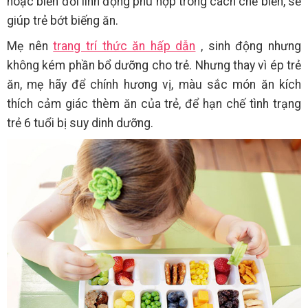
hoặc biến đổi linh động phù hợp trong cách chế biến, sẽ
giúp trẻ bớt biếng ăn.
Mẹ nên
trang trí thức ăn hấp dẫn
, sinh động nhưng
không kém phần bổ dưỡng cho trẻ. Nhưng thay vì ép trẻ
ăn, mẹ hãy để chính hương vị, màu sắc món ăn kích
thích cảm giác thèm ăn của trẻ, để hạn chế tình trạng
trẻ 6 tuổi bị suy dinh dưỡng.