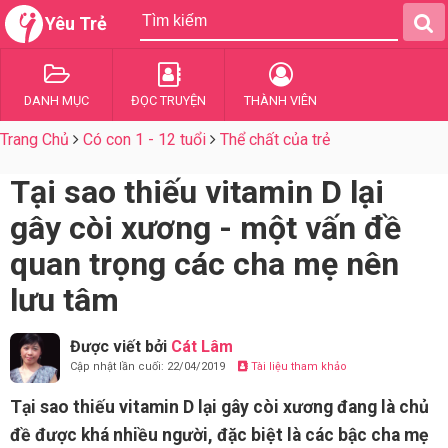
Yêu Trẻ
DANH MỤC
ĐỌC TRUYỆN
THÀNH VIÊN
Trang Chủ
Có con 1 - 12 tuổi
Thể chất của trẻ
Tại sao thiếu vitamin D lại
gây còi xương - một vấn đề
quan trọng các cha mẹ nên
lưu tâm
Được viết bởi
Cát Lâm
Cập nhật lần cuối: 22/04/2019
Tài liệu tham khảo
Tại sao thiếu vitamin D lại gây còi xương đang là chủ
đề được khá nhiều người, đặc biệt là các bậc cha mẹ