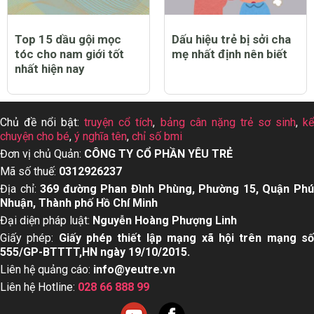
Top 15 dầu gội mọc
Dấu hiệu trẻ bị sởi cha
tóc cho nam giới tốt
mẹ nhất định nên biết
nhất hiện nay
Chủ đề nổi bật:
truyện cổ tích
,
bảng cân nặng trẻ sơ sinh
,
k
chuyện cho bé
,
ý nghĩa tên
,
chỉ số bmi
Đơn vị chủ Quản:
CÔNG TY CỔ PHẦN YÊU TRẺ
Mã số thuế:
0312926237
Địa chỉ:
369 đường Phan Đình Phùng, Phường 15, Quận Ph
Nhuận, Thành phố Hồ Chí Minh
Đại diện pháp luật:
Nguyễn Hoàng Phượng Linh
Giấy phép:
Giấy phép thiết lập mạng xã hội trên mạng s
555/GP-BTTTT,HN ngày 19/10/2015.
Liên hệ quảng cáo:
info@yeutre.vn
Liên hệ Hotline:
028 66 888 99